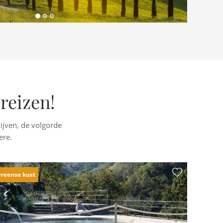
reizen!
lijven, de volgorde
ere.
yreense kust