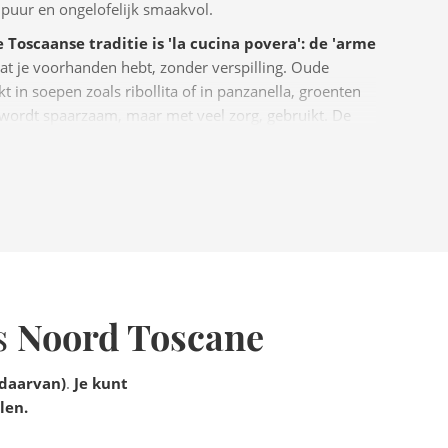
 puur en ongelofelijk smaakvol.
 Toscaanse traditie is 'la cucina povera': de 'arme
at je voorhanden hebt, zonder verspilling. Oude
in soepen zoals ribollita of in panzanella, groenten
 wordt spaarzaam, maar met veel zorg, gebruikt. De
iënten die met aandacht worden bereid.
en is de versheid
. In Toscane heeft elk ingrediënt
ruiden zoals rozemarijn en salie worden het hele jaar
 om zijn uitstekende wijnen
. De regio hoort bij de
ë, met bekende wijnen zoals Chianti, Brunello en Vino
Noord Toscane
s
 daarvan)
.
Je kunt
len.