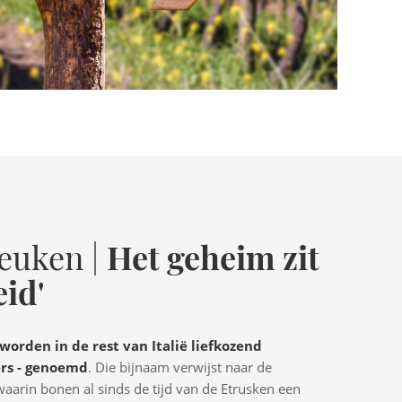
Het geheim zit
euken |
eid'
orden in de rest van Italië liefkozend
ers - genoemd
. Die bijnaam verwijst naar de
aarin bonen al sinds de tijd van de Etrusken een