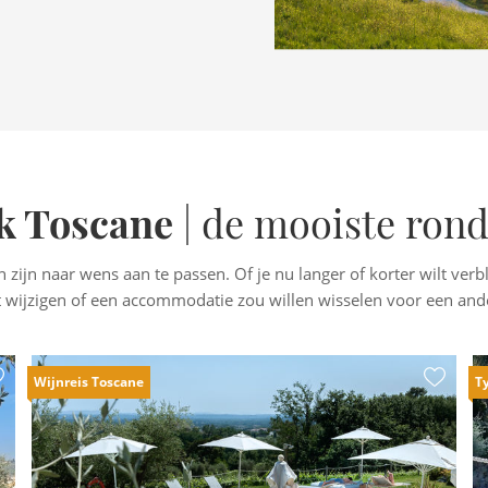
Gimignano, bekend om
d vind je een groot deel van
 de renaissance, die in de
rijke familie De' Medici.
k Toscane
| de mooiste rond
 zijn naar wens aan te passen. Of je nu langer of korter wilt verb
t wijzigen of een accommodatie zou willen wisselen voor een and
Wijnreis Toscane
T