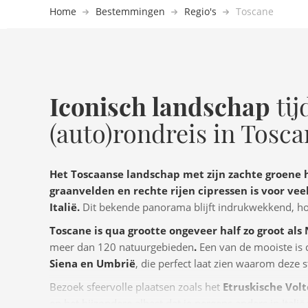
Home
Bestemmingen
Regio's
Toscane
Iconisch landschap
tij
(auto)rondreis in Tosc
Het Toscaanse landschap met zijn zachte groene 
graanvelden en rechte rijen cipressen is voor ve
Italië.
Dit bekende panorama blijft indrukwekkend, hoe
Toscane is qua grootte ongeveer half zo groot al
meer dan 120 natuurgebieden
.
Een van de mooiste is
Siena en Umbrië
, die perfect laat zien waarom deze st
Bezoek sfeervolle plaatsen zoals het
Etruskische Volt
en het bijzondere albast dat je nergens anders in Italië