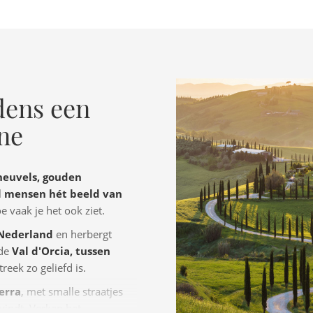
dens een
ane
heuvels, gouden
el mensen hét beeld van
 vaak je het ook ziet.
s Nederland
en herbergt
 de
Val d'Orcia, tussen
reek zo geliefd is.
erra
, met smalle straatjes
 vindt. Verken het