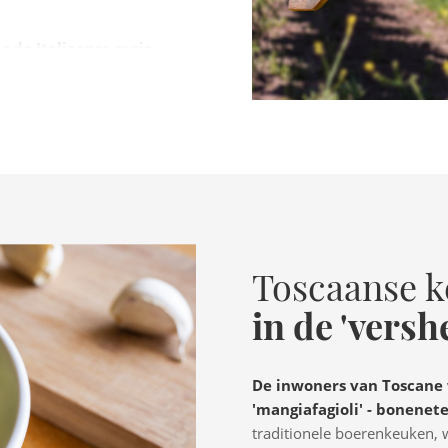
r de Italiaanse regio
stenrijkse grens, een
en in de omgeving is dit
huren zijn de luchthavens
.
Toscaanse k
in de 'versh
De inwoners van Toscane w
'mangiafagioli' - bonenet
traditionele boerenkeuken, w