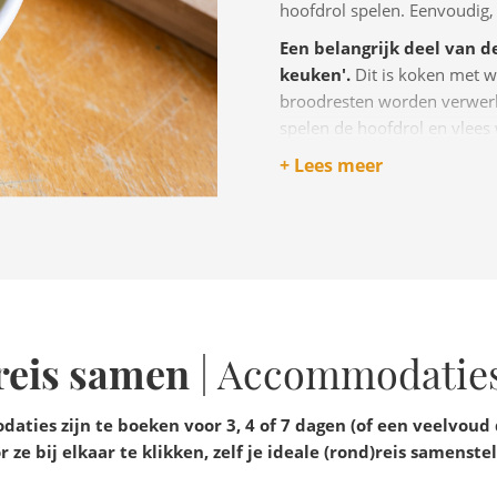
hoofdrol spelen. Eenvoudig,
Een belangrijk deel van de
keuken'.
Dit is koken met w
broodresten worden verwerkt 
spelen de hoofdrol en vlees
kracht zit in simpele ingred
+ Lees meer
Het geheim van deze keuk
zijn eigen seizoen. Alleen k
door gebruikt.
Toscane staat ook bekend
beste wijngebieden van Itali
Nobile di Montepulciano.
dreis samen
| Accommodatie
aties zijn te boeken voor 3, 4 of 7 dagen (of een veelvoud
r ze bij elkaar te klikken, zelf je ideale (rond)reis samenstel