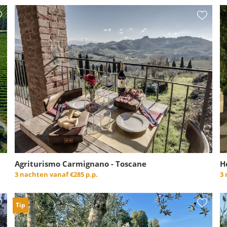
Agriturismo Carmignano - Toscane
H
3 nachten vanaf
€285 p.p.
3
Tip