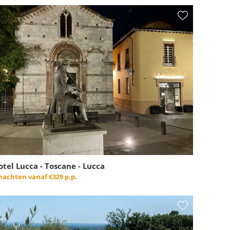
otel Lucca - Toscane - Lucca
 nachten vanaf
€329 p.p.