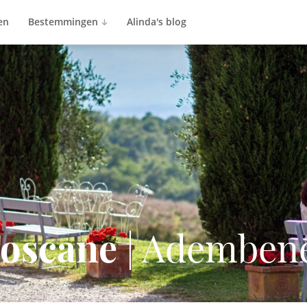
en
Bestemmingen
Alinda's blog
Toscane
| Ademben