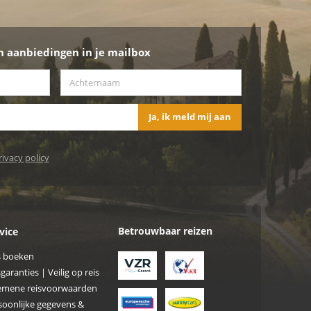
n aanbiedingen in je mailbox
Achternaam
*
Ja, ik meld mij aan
rivacy policy
Betrouwbaar reizen
vice
s boeken
garanties | Veilig op reis
emene reisvoorwaarden
soonlijke gegevens &