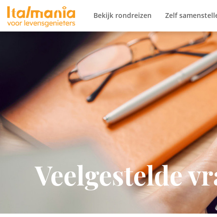
Ga naar content
Bekijk rondreizen
Zelf samenstell
Veelgestelde v