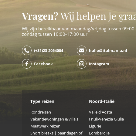
Vragen?
Wij helpen je gra
Wij zijn bereikbaar van maandag/vrijdag tussen 09:00
zondag tussen 10:00-17:00 uur.
(+31)23-2054004
hallo@italmania.nl
Facebook
Instagram
Type reizen
Noord-Italië
Rondreizen
Valle d'Aosta
Vakantiewoningen & villa's
Friuli-Venezia Giulia
Maatwerk reizen
Ligurië
Short breaks | paar dagen of
Lombardije