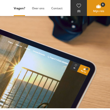
0
(Huidig)
Vragen?
Over ons
Contact
(0)
Mijn reis