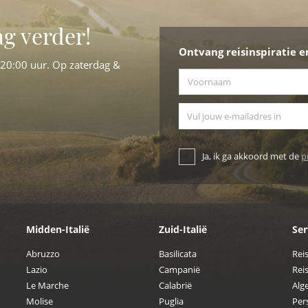
ag verder!
Ontvang reisinspiratie e
-20:00 uur. Op zaterdag &
Voornaam
*
E-mailadres
Ja, ik ga akkoord met de
p
Midden-Italië
Zuid-Italië
Ser
Abruzzo
Basilicata
Rei
Lazio
Campanië
Reis
Le Marche
Calabrië
Alg
Molise
Puglia
Per