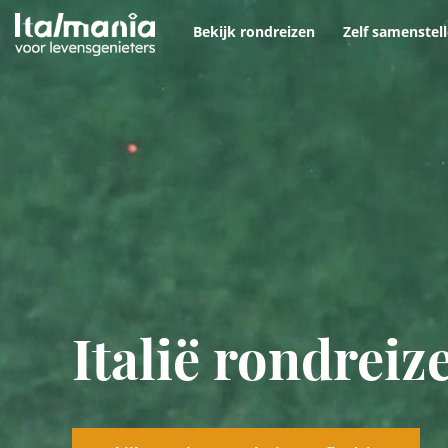
Ga naar content
Bekijk rondreizen
Zelf samenstel
Italië rondreiz