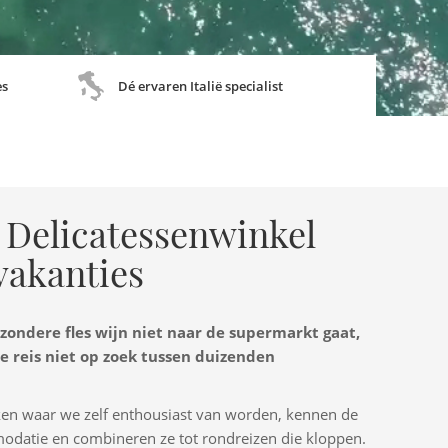
es
Dé ervaren Italië specialist
 Delicatessenwinkel
 vakanties
jzondere fles wijn niet naar de supermarkt gaat,
re reis niet op zoek tussen duizenden
kken waar we zelf enthousiast van worden, kennen de
datie en combineren ze tot rondreizen die kloppen.