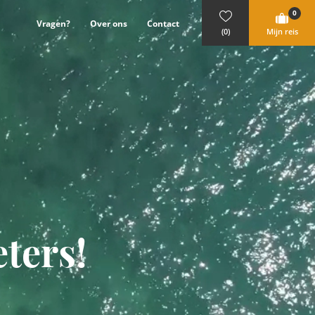
0
Vragen?
Over ons
Contact
(0)
Mijn reis
eters!