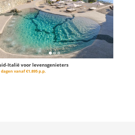
uid-Italië voor levensgenieters
3 dagen vanaf
€1.895 p.p.