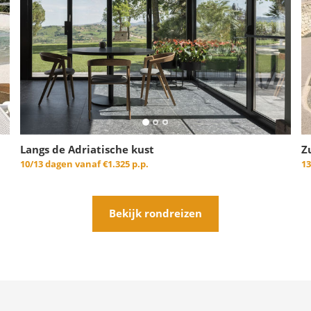
Langs de Adriatische kust
Z
10/13 dagen vanaf
€1.325 p.p.
1
Bekijk rondreizen