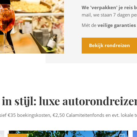
We 'verpakken' je reis 
mail, we staan 7 dagen per
Mét de
veilige garanties
Bekijk rondreizen
 in stijl: luxe autorondreize
usief €35 boekingskosten, €2,50 Calamiteitenfonds en evt. lokale t