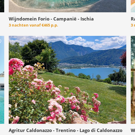
Wijndomein Forio - Campanië - Ischia
R
3 nachten vanaf
€465 p.p.
3
Agritur Caldonazzo - Trentino - Lago di Caldonazzo
W