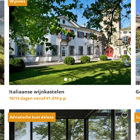
Wijnreis
Italiaanse wijnkastelen
G
10/13 dagen vanaf
€1.419 p.p.
10
Adriatische kust deluxe
L