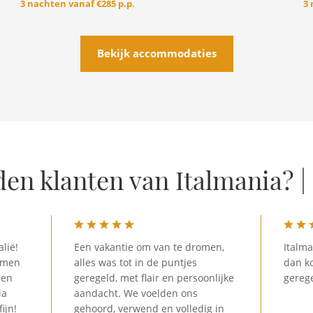
3 nachten vanaf
€285 p.p.
3
Bekijk accommodaties
den klanten van Italmania? |
lië!
Een vakantie om van te dromen,
Italma
lemen
alles was tot in de puntjes
dan ko
len
geregeld, met flair en persoonlijke
gerege
ia
aandacht. We voelden ons
ijn!
gehoord, verwend en volledig in