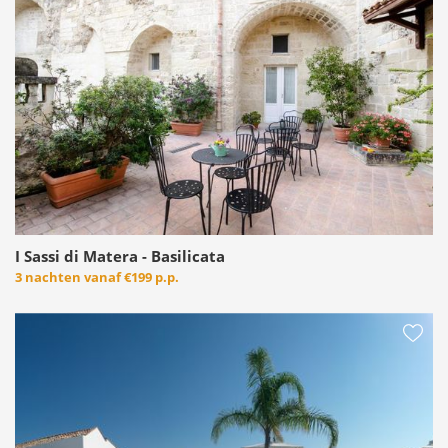
Bijzonder is Matera ook ’s avonds wanneer de meeste
toeristen de stad hebben verlaten en de stad een
bijzondere gloed krijgt dankzij de lichtjes en de
sterren.
I Sassi di Matera - Basilicata
3 nachten vanaf
€199 p.p.