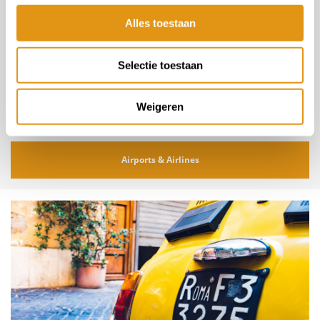
Alles toestaan
Selectie toestaan
Luchthaven(s) in Basilicata
Wanneer je naar Basilicata wilt vliegen zijn de luchthavens
Weigeren
van
Bari of Napels
de meest gangbare luchthavens.
Airports & Airlines