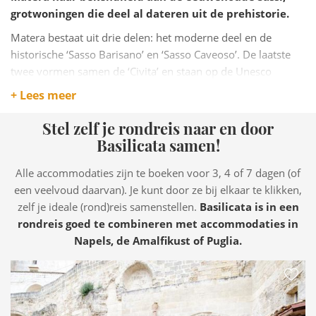
grotwoningen die deel al dateren uit de prehistorie.
Matera bestaat uit drie delen: het moderne deel en de
historische ‘Sasso Barisano’ en ‘Sasso Caveoso’. De laatste
twee vormen samen de ‘Civita’ en staan op de Unesco
Werelderfgoedlijst.
+ Lees meer
Matera was in 2019 culturele hoofdstad van Europa en de
Stel zelf je rondreis naar en door
James Bond 2021, No Time to Die, is hier voor
Basilicata samen!
een belangrijk deel opgenomen. Je begrijpt, Matera is heel
bijzonder.
Alle accommodaties zijn te boeken voor 3, 4 of 7 dagen (of
Er is in Matera veel te zien. Dwalen en verdwalen in de
een veelvoud daarvan). Je kunt door ze bij elkaar te klikken,
nauwe steegjes van Sassi Caveosos. Bezoek de met fresco’s
zelf je ideale (rond)reis samenstellen.
Basilicata is in een
versierde crypte van Santa Barbara en
rondreis goed te combineren met accommodaties in
het Convicinio di Sant’Antonio, gevormd uit
Napels, de Amalfikust of Puglia.
vier rotswoningen. De sassi tellen in totaal 155 grotkerken
Een gereconstrueerde grotwoning
is Storica Casa Grotta di Vico Solitario is ingericht zoals het
eruit moet hebben gezien toen hier nog mensen woonden.