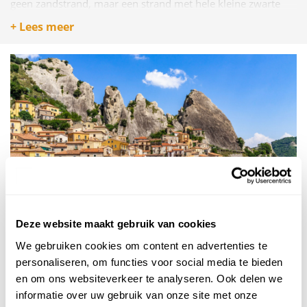
geen zandstrand, maar een strand met hele kleine zwarte
steentjes (die eigenlijk net zo fijn zijn als zand). De kustplaats
+ Lees meer
staat bekend om de grote rotsen die de baaien van elkaar
scheiden. Er is geen lange, rechte kustlijn waar je van lido
naar lido kunt lopen. Er hangt een prettige en ontspannen
sfeer en het is echt een aanrader voor de vakantiegangers
die liever niet naar massale en toeristische stranden gaan.
Deze website maakt gebruik van cookies
We gebruiken cookies om content en advertenties te
Lucanische Dolomieten & de
personaliseren, om functies voor social media te bieden
Engelenvlucht
en om ons websiteverkeer te analyseren. Ook delen we
informatie over uw gebruik van onze site met onze
De Lucanische Dolomieten liggen in het binnenland van