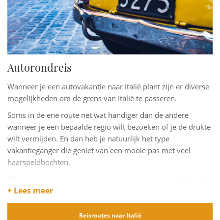
Autorondreis
Wanneer je een autovakantie naar Italië plant zijn er diverse
mogelijkheden om de grens van Italië te passeren.
Soms in de ene route net wat handiger dan de andere
wanneer je een bepaalde regio wilt bezoeken of je de drukte
wilt vermijden. En dan heb je natuurlijk het type
vakantieganger die geniet van een mooie pas met veel
haarspeldbochten.
Wanneer je op deze
link
klikt hebben we alle mogelijkheden
+ Lees meer
voor je op een rijtje gezet. Wanneer je een reis boekt,
voegen we de opties toe aan je reisbescheiden.
Reisroutes naar Italië