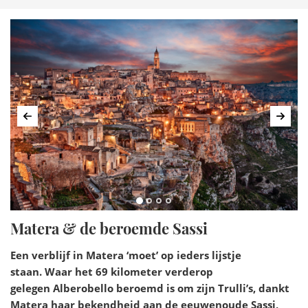
kleine strandjes en jachthaven. De strandjes hebben
inmiddels de bandiera Blu gekregen voor schoonste
strandjes en Maratea zelf is toegevoegd aan de lijst 'Borghi
più belli d'Italia', de mooiste dorpjes van Italië. Een bezoek
dus zeker waard!
Belangrijk voor het toerisme zijn ook het gebergte van
de Pollino en de Lucanische Dolomieten
.
Vorige
Volg
Matera & de beroemde Sassi
Een verblijf in Matera ‘moet’ op ieders lijstje
staan. Waar het 69 kilometer verderop
gelegen Alberobello beroemd is om zijn Trulli’s, dankt
Matera haar bekendheid aan de eeuwenoude Sassi,