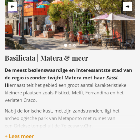
Vorige
Volg
Basilicata | Matera & meer
De meest bezienswaardige en interessantste stad van
de regio is zonder twijfel Matera met haar
Sassi
.
H
iernaast telt het gebied een groot aantal karakteristieke
kleinere plaatsen zoals Pisticci, Melfi, Ferrandina en het
verlaten Craco.
Nabij de Ionische kust, met zijn zandstranden, ligt het
archeologische park van Metaponto met ruïnes van
een Griekse tempel uit de 7e eeuw v.Chr.
+ Lees meer
De Tyrreense kust is rotsachtig, hier ligt Maratea met haar