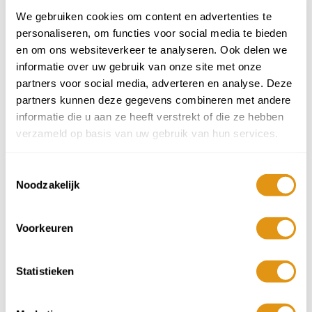
Aantal
Aantal
Min 1
Plus 1
Min 1
Plus 1
-
+
-
+
We gebruiken cookies om content en advertenties te
personaliseren, om functies voor social media te bieden
Baby's 0 t/m 1 jr
en om ons websiteverkeer te analyseren. Ook delen we
Aantal
Min 1
Plus 1
-
+
informatie over uw gebruik van onze site met onze
partners voor social media, adverteren en analyse. Deze
Reisduur
partners kunnen deze gegevens combineren met andere
3 nachten
informatie die u aan ze heeft verstrekt of die ze hebben
verzameld op basis van uw gebruik van hun services.
4 nachten
Toestemmingsselectie
7 nachten
Noodzakelijk
Aankomstdatum
Voorkeuren
Augustus 2026
ma
di
wo
do
vr
za
zo
Statistieken
27
28
29
30
31
1
2