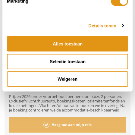
Marketing
7
8
9
3
4
5
6
365,-
365,-
365,-
10
11
12
13
14
15
16
365,-
365,-
365,-
365,-
365,-
365,-
365,-
Details tonen
17
18
19
20
21
22
23
365,-
365,-
365,-
365,-
365,-
365,-
365,-
Alles toestaan
24
25
26
27
28
29
30
365,-
365,-
365,-
365,-
365,-
365,-
365,-
Selectie toestaan
31
1
2
3
4
5
6
365,-
365,-
365,-
365,-
365,-
365,-
365,-
Weigeren
305,-
vanaf
per persoon
Prijzen 2026 onder voorbehoud, per persoon o.b.v. 2 personen.
Exclusief vlucht/huurauto, boekingskosten, calamiteitenfonds en
lokale heffingen. Vlucht en/of huurauto boeken we in overleg. Na
je boeking controleren we de accommodatie-beschikbaarheid.
Voeg toe aan mijn reis