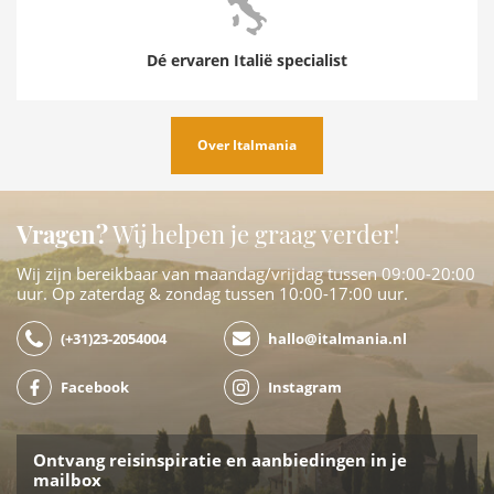
Dé ervaren Italië specialist
Over Italmania
Vragen?
Wij helpen je graag verder!
Wij zijn bereikbaar van maandag/vrijdag tussen 09:00-20:00
uur. Op zaterdag & zondag tussen 10:00-17:00 uur.
(+31)23-2054004
hallo@italmania.nl
Facebook
Instagram
Ontvang reisinspiratie en aanbiedingen in je
mailbox