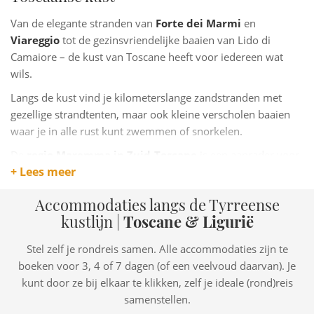
Van de elegante stranden van
Forte dei Marmi
en
Viareggio
tot de gezinsvriendelijke baaien van Lido di
Camaiore – de kust van Toscane heeft voor iedereen wat
wils.
Langs de kust vind je kilometerslange zandstranden met
gezellige strandtenten, maar ook kleine verscholen baaien
waar je in alle rust kunt zwemmen of snorkelen.
De
regio Maremma in Zuid-Toscane
is een aanrader voor
+ Lees meer
wie houdt van ongerepte natuur en minder massatoerisme.
Accommodaties langs de Tyrreense
kustlijn |
Toscane & Ligurië
Stel zelf je rondreis samen. Alle accommodaties zijn te
boeken voor 3, 4 of 7 dagen (of een veelvoud daarvan). Je
kunt door ze bij elkaar te klikken, zelf je ideale (rond)reis
samenstellen.