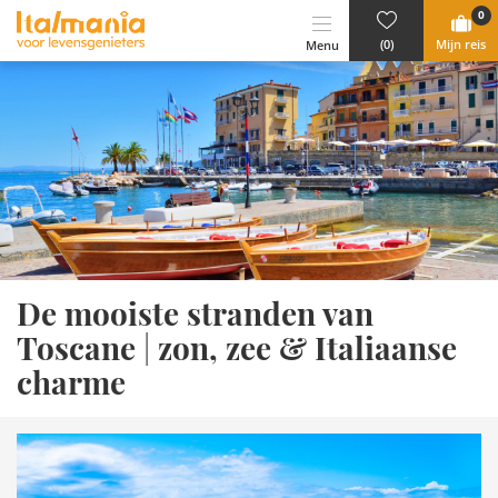
Ga naar content
0
(0)
Mijn reis
Menu
De mooiste stranden van
Toscane
zon, zee & Italiaanse
|
charme