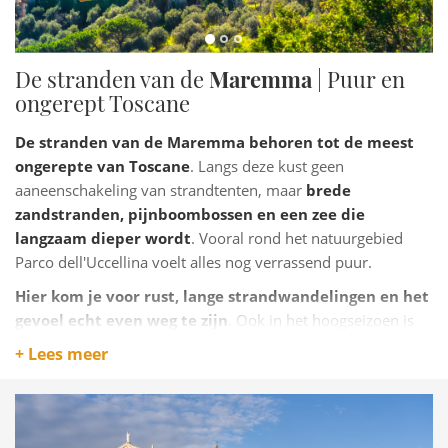
De stranden van de
Maremma
| Puur en
ongerept Toscane
De stranden van de Maremma behoren tot de meest
ongerepte van Toscane
. Langs deze kust geen
aaneenschakeling van strandtenten, maar
brede
zandstranden, pijnboombossen en een zee die
langzaam dieper wordt
. Vooral rond het natuurgebied
Parco dell'Uccellina voelt alles nog verrassend puur.
Hier kom je voor rust, lange strandwandelingen en het
gevoel echt even weg te zijn
. Ook in het hoogseizoen is
het eenvoudig een rustig plekje te vinden. De stranden bij
+ Lees meer
Marina di Alberese en Principina a Mare zijn ideaal voor wie
natuur en zee graag combineert met ruimte en vrijheid.
De
Maremma is Toscane op z'n meest ontspannen.