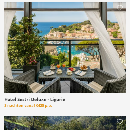
Hotel Sestri Deluxe - Ligurië
3 nachten vanaf
€425 p.p.