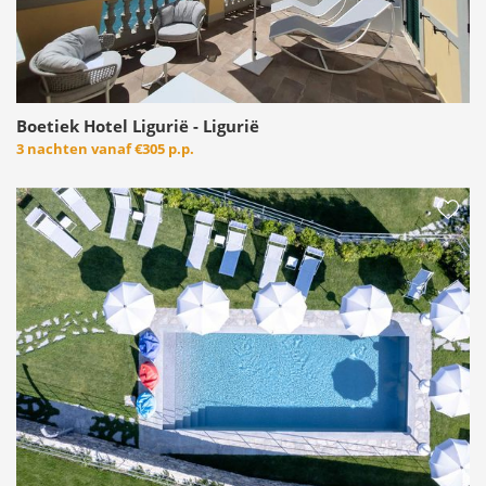
Boetiek Hotel Ligurië - Ligurië
3 nachten vanaf
€305 p.p.