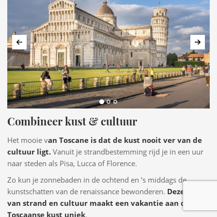
Vorige
Volg
Combineer kust & cultuur
Het mooie v
an Toscane is dat de kust nooit ver van de
cultuur ligt.
Vanuit je strandbestemming rijd je in een uur
naar steden als Pisa, Lucca of Florence.
Zo kun je zonnebaden in de ochtend en ’s middags de
kunstschatten van de renaissance bewonderen.
Deze mix
van strand en cultuur maakt een vakantie aan de
Toscaanse kust uniek
.