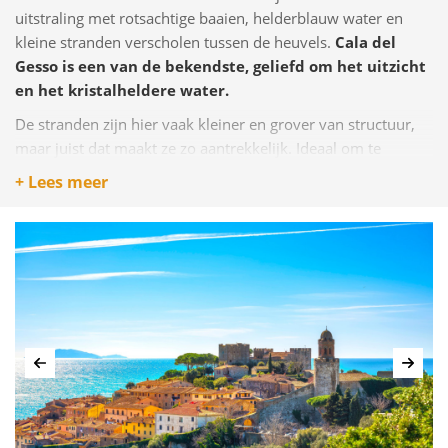
uitstraling met rotsachtige baaien, helderblauw water en
kleine stranden verscholen tussen de heuvels.
Cala del
Gesso is een van de bekendste, geliefd om het uitzicht
en het kristalheldere water.
De stranden zijn hier vaak kleiner en grover van structuur,
maar juist dat maakt ze zo aantrekkelijk. Ideaal om te
zwemmen, snorkelen of gewoon te genieten van de rust.
+ Lees meer
Combineer een stranddag met een lunch in Porto
Santo Stefano of Porto Ercole
en je ervaart Toscane van
een verrassend elegante kant.
Vorige
Volg