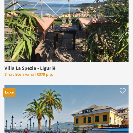
Villa La Spezia - Ligurië
3 nachten vanaf
€379 p.p.
Luxe