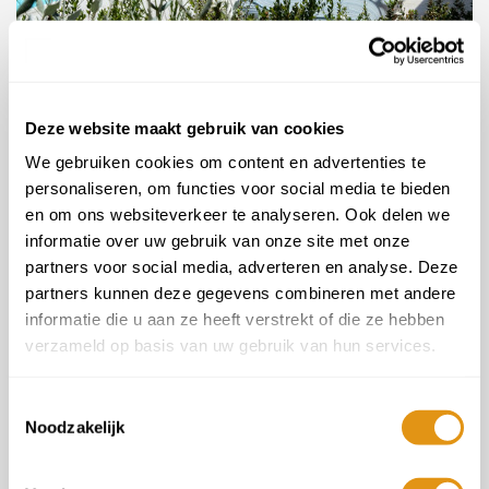
In Vino Veritas - Toscane
10/13 dagen vanaf
€1.085 p.p.
Deze website maakt gebruik van cookies
We gebruiken cookies om content en advertenties te
Tyreense kust
personaliseren, om functies voor social media te bieden
en om ons websiteverkeer te analyseren. Ook delen we
informatie over uw gebruik van onze site met onze
partners voor social media, adverteren en analyse. Deze
partners kunnen deze gegevens combineren met andere
informatie die u aan ze heeft verstrekt of die ze hebben
Vorige
Volg
verzameld op basis van uw gebruik van hun services.
Toestemmingsselectie
Noodzakelijk