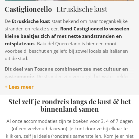
Castiglioncello
| Etruskische kust
De
Etruskische kust
staat bekend om haar toegankelijke
stranden en relaxte sfeer.
Rond Castiglioncello wisselen
kleine baaitjes zich af met nette zandstranden en
rotsplateaus
. Baia del Quercetano is hier een mooi
voorbeeld, beschut en geliefd bij zowel locals als Italianen
uit de stad.
Dit deel van Toscane combineert zee met cultuur en
gastronomie
. De stranden zijn verzorgd, het water helder
en de sfeer aangenaam rustig. Ideaal voor wie stranddagen
+ Lees meer
graag afwisselt met een terrasje, een wandeling langs de
boulevard of een uitstapje naar Pisa of Volterra.
Stel zelf je rondreis langs de kust & het
binnenland samen
Al onze accommodaties zijn te boeken voor 3, 4 of 7 dagen
(of een veelvoud daarvan). Je kunt door ze bij elkaar te
klikken, zelf je ideale (rond)reis samenstellen. Kom je er niet