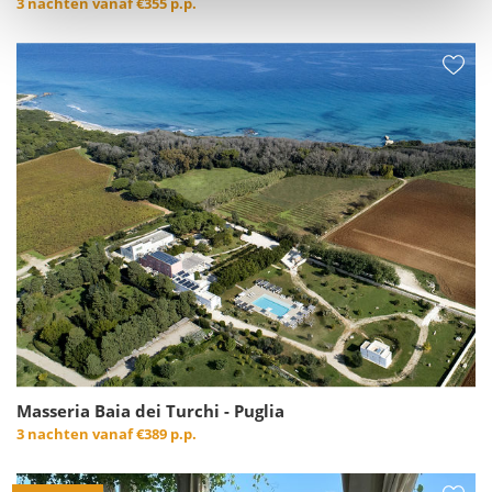
3 nachten vanaf
€355 p.p.
Masseria Baia dei Turchi - Puglia
3 nachten vanaf
€389 p.p.