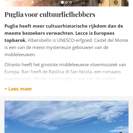
Puglia voor cultuurliefhebbers
Puglia heeft meer cultuurhistorische rijkdom dan de
meeste bezoekers verwachten. Lecce is Europees
topbarok.
Alberobello is UNESCO-erfgoed. Castel del Monte
is een van de meest mysterieuze gebouwen van de
middeleeuwen.
Otranto heeft het grootste middeleeuwse vloermozaïek van
Europa. Bari heeft de Basilica di San Nicola, een romaans
meesterwerk. Monte Sant'Angelo is een van de oudste
pelgrimsoorden van Europa.
Voor cultuurliefhebbers die
+ Lees meer
ook zon en zee willen: Puglia combineert die twee
beter dan de meeste regio's van Italië.