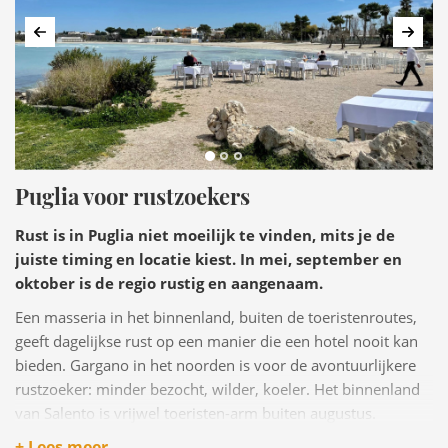
Vorige
Volg
Puglia voor rustzoekers
Rust is in Puglia niet moeilijk te vinden, mits je de
juiste timing en locatie kiest. In mei, september en
oktober is de regio rustig en aangenaam.
Een masseria in het binnenland, buiten de toeristenroutes,
geeft dagelijkse rust op een manier die een hotel nooit kan
bieden. Gargano in het noorden is voor de avontuurlijkere
rustzoeker: minder bezocht, wilder, koeler. Het binnenland
van Salento is vrijwel toeristen-arm buiten augustus.
+ Lees meer