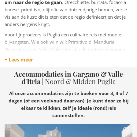
om naar de regio te gaan
. Orecchiette, burrata, focaccia
barese, primitivo, olijfolie van duizendjarige bomen, verse
vis aan de kust: dit is eten dat de regio definieert en dat je
anders nergens krijgt.
Voor fijnproevers is Puglia een culinaire reis met mooie
bijvangsten. Wie ook wijn wil: Primitivo di Manduria,
Negroamaro en Salice Salentino zijn de grote rode wijnen
van de regio, krachtig en karaktervol.
+ Lees meer
Accommodaties in Gargano & Valle
d'Itria
| Noord & Midden Puglia
Al onze accommodaties zijn te boeken voor 3, 4 of 7
dagen (of een veelvoud daarvan). Je kunt door ze bij
elkaar te klikken, zelf je ideale (rond)reis
samenstellen.