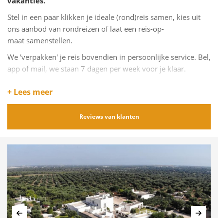
vakanties.
Stel in een paar klikken je ideale (rond)reis samen, kies uit
ons aanbod van rondreizen of laat een reis-op-
maat samenstellen.
We 'verpakken' je reis bovendien in persoonlijke service. Bel,
app of mail, we staan 7 dagen per week voor je klaar.
Mét de
veilige garanties
van een
Pakketreis
en
+ Lees meer
het
Calamiteitenfonds
.
Reviews van klanten
Vorige
Volg