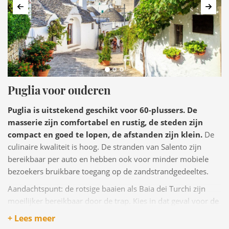
Vorige
Volg
Puglia voor ouderen
Puglia is uitstekend geschikt voor 60-plussers. De
masserie zijn comfortabel en rustig, de steden zijn
compact en goed te lopen, de afstanden zijn klein.
De
culinaire kwaliteit is hoog. De stranden van Salento zijn
bereikbaar per auto en hebben ook voor minder mobiele
bezoekers bruikbare toegang op de zandstrandgedeeltes.
Aandachtspunt: de rotsige baaien als Baia dei Turchi zijn
moeilijker bereikbaar door de trap. Kies in dat geval voor de
rustigere strandlocaties aan de Ionische kust.
+ Lees meer