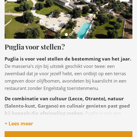
Puglia voor stellen?
Puglia is voor veel stellen de bestemming van het jaar.
De masseria's zijn bij uitstek geschikt voor twee: een
zwembad dat je voor jezelf hebt, een ontbijt op een terras
omgeven door olijfbomen, avondeten bij kaarslicht in een
restaurant zonder Engelstalig toeristenmenu.
De combinatie van cultuur (Lecce, Otranto), natuur
(Salento-kust, Gargano) en culinair genieten past goed
bij koppels die afwisseling zoeken.
Puglia is ook een
populaire huwelijksreisbestemming: de masserie, de witte
+ Lees meer
dorpen en de kust zijn fotogeniek op een manier die
feiteloos is.