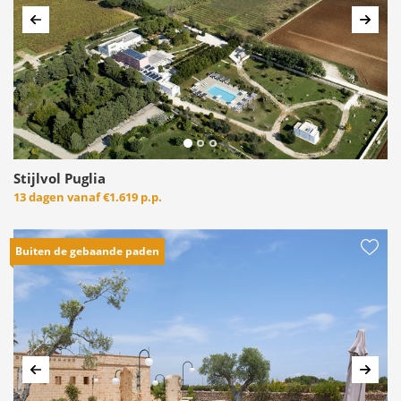
Vorige
Volg
Stijlvol Puglia
13 dagen vanaf
€1.619 p.p.
Buiten de gebaande paden
Vorige
Volg