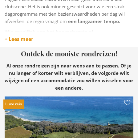
clubscene. Het is ook minder geschikt voor wie een strak
dagprogramma met tien bezienswaardheden per dag wil
afwerken: de regio vraagt om
een langzamer tempo.
Wie specifiek van het hooggebergte of
+ Lees meer
indrukwekkende berglandschappen houdt: Puglia
heeft heuvels, geen bergen. Wie actief skiën of trekken
Ontdek de mooiste rondreizen!
wil: kies Trentino of Valle d'Aosta.
Al onze rondreizen zijn naar wens aan te passen. Of je
nu langer of korter wilt verblijven, de volgorde wilt
wijzigen of een accommodatie zou willen wisselen voor
een andere.
Luxe reis