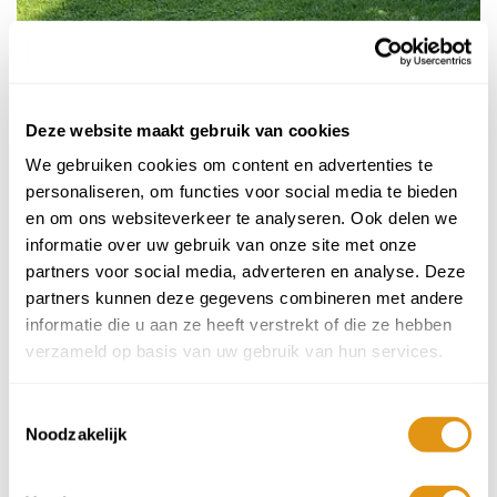
Il Chiostro di Lecce - Puglia
Deze website maakt gebruik van cookies
3 nachten vanaf
€325 p.p.
We gebruiken cookies om content en advertenties te
personaliseren, om functies voor social media te bieden
Adults only
en om ons websiteverkeer te analyseren. Ook delen we
informatie over uw gebruik van onze site met onze
partners voor social media, adverteren en analyse. Deze
partners kunnen deze gegevens combineren met andere
informatie die u aan ze heeft verstrekt of die ze hebben
verzameld op basis van uw gebruik van hun services.
Toestemmingsselectie
Noodzakelijk