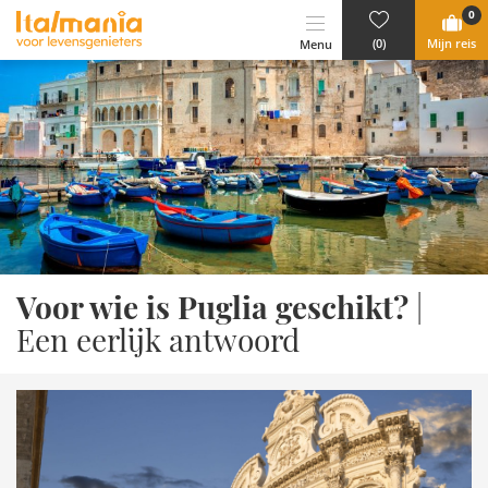
Ga naar content
0
(0)
Mijn reis
Menu
Voor wie is Puglia geschikt?
|
Een eerlijk antwoord