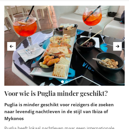
Vorige
Volg
Voor wie is Puglia minder geschikt?
Puglia is minder geschikt voor reizigers die zoeken
naar levendig nachtleven in de stijl van Ibiza of
Mykonos
Puglia heeft lokaal nachtleven maar geen internationale