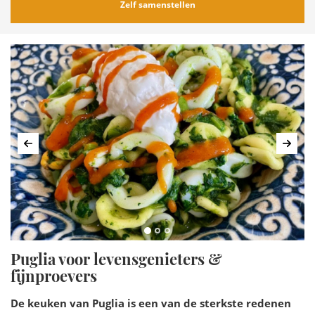
Zelf samenstellen
Vorige
Volg
Puglia voor levensgenieters &
fijnproevers
De keuken van Puglia is een van de sterkste redenen