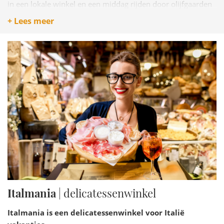
in een lokale winkel en een middag rijden door olijfgaarden
zonder specifieke bestemming. Dat klinkt misschien
+ Lees meer
beperkend. Het is het tegendeel: Puglia is voor mensen die
weten wat ze willen.
Italmania
| delicatessenwinkel
Italmania is een delicatessenwinkel voor Italië