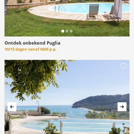
Ontdek onbekend Puglia
10/13 dagen vanaf
€665 p.p.
Vorige
Volg