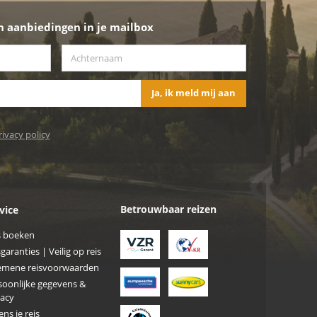
n aanbiedingen in je mailbox
Achternaam
*
Ja, ik meld mij aan
rivacy policy
Betrouwbaar reizen
vice
s boeken
garanties | Veilig op reis
emene reisvoorwaarden
soonlijke gegevens &
vacy
ens je reis