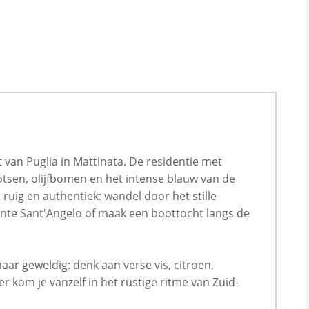
sfeervolle masseria. Het voelt hier net wat zonniger en
rum, aan vissersplaatsjes aan de Ionische kust of bij
 het fijn om op de veranda te zitten met een glas
door Puglia.
t van Puglia in Mattinata. De residentie met
tsen, olijfbomen en het intense blauw van de
 ruig en authentiek: wandel door het stille
nte Sant'Angelo of maak een boottocht langs de
ar geweldig: denk aan verse vis, citroen,
ier kom je vanzelf in het rustige ritme van Zuid-