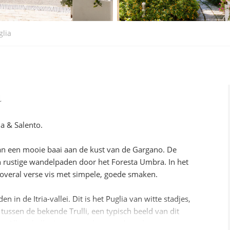
glia
a
ia & Salento.
 aan een mooie baai aan de kust van de Gargano. De
n rustige wandelpaden door het Foresta Umbra. In het
 overal verse vis met simpele, goede smaken.
in de Itria-vallei. Dit is het Puglia van witte stadjes,
 tussen de bekende Trulli, een typisch beeld van dit
aar Alberobello, Locorotondo en andere charmante