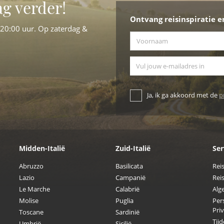
ag verder!
Ontvang reisinspiratie e
-20:00 uur. Op zaterdag &
Voornaam
*
E-mailadres
Ja, ik ga akkoord met de
p
Midden-Italië
Zuid-Italië
Ser
Abruzzo
Basilicata
Rei
Lazio
Campanië
Reis
Le Marche
Calabrië
Alg
Molise
Puglia
Per
Pri
Toscane
Sardinië
Tijd
Umbrië
Sicilië