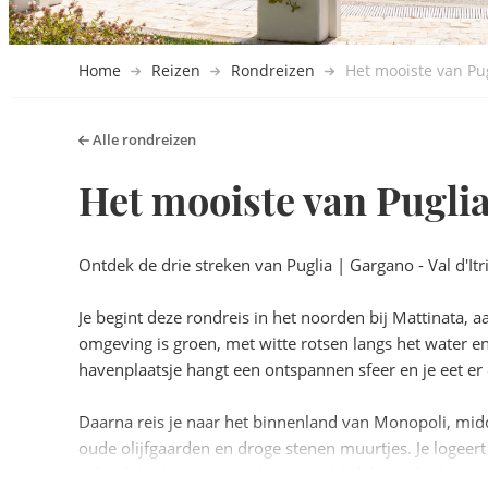
Home
Reizen
Rondreizen
Het mooiste van Pu
Alle
rondreizen
Het mooiste van Pugli
Ontdek de drie streken van Puglia | Gargano - Val d'Itr
Je begint deze rondreis in het noorden bij Mattinata,
omgeving is groen, met witte rotsen langs het water e
havenplaatsje hangt een ontspannen sfeer en je eet er
Daarna reis je naar het binnenland van Monopoli, midden 
oude olijfgaarden en droge stenen muurtjes. Je logeert
gebied. In de omgeving kun je makkelijk rondrijden n