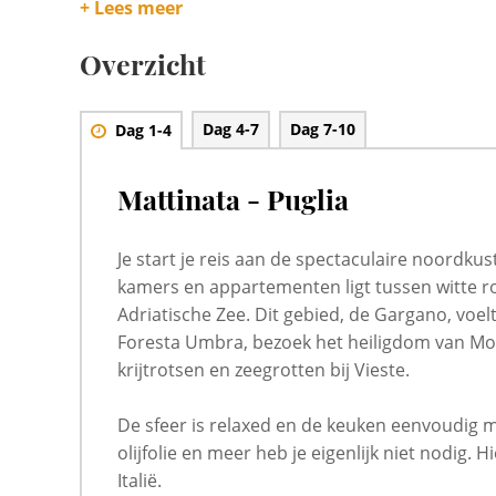
+ Lees meer
plaatsen waar je lekker kunt eten en rondslenteren.
Overzicht
Je sluit de reis af in het zuiden, in de Salento, op een 
mediterraner. Je bent zo in Lecce met zijn barokke cent
stranden met helder water. Aan het einde van de dag is
Dag 4-7
Dag 7-10
Dag 1-4
Primitivo, een ontspannen afsluiter van deze rondreis 
Mattinata - Puglia
Je start je reis aan de spectaculaire noordkus
kamers en appartementen ligt tussen witte ro
Adriatische Zee. Dit gebied, de Gargano, voelt
Foresta Umbra, bezoek het heiligdom van Mo
krijtrotsen en zeegrotten bij Vieste.
De sfeer is relaxed en de keuken eenvoudig ma
olijfolie en meer heb je eigenlijk niet nodig. H
Italië.