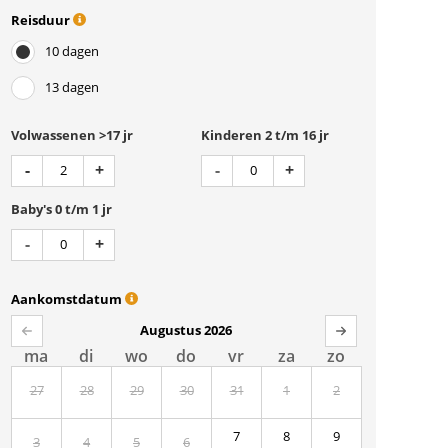
Reisduur
10 dagen
13 dagen
Volwassenen >17 jr
Kinderen 2 t/m 16 jr
Aantal
Aantal
Min 1
Plus 1
Min 1
Plus 1
-
+
-
+
Baby's 0 t/m 1 jr
Aantal
Min 1
Plus 1
-
+
Aankomstdatum
Augustus 2026
ma
di
wo
do
vr
za
zo
27
28
29
30
31
1
2
7
8
9
3
4
5
6