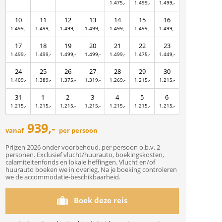
1.475,-
1.499,-
1.499,-
10
11
12
13
14
15
16
1.499,-
1.499,-
1.499,-
1.499,-
1.499,-
1.499,-
1.499,-
17
18
19
20
21
22
23
1.499,-
1.499,-
1.499,-
1.499,-
1.499,-
1.475,-
1.449,-
24
25
26
27
28
29
30
1.409,-
1.389,-
1.375,-
1.319,-
1.269,-
1.215,-
1.215,-
31
1
2
3
4
5
6
1.215,-
1.215,-
1.215,-
1.215,-
1.215,-
1.215,-
1.215,-
939,-
vanaf
per persoon
Prijzen 2026 onder voorbehoud, per persoon o.b.v. 2
personen. Exclusief vlucht/huurauto, boekingskosten,
calamiteitenfonds en lokale heffingen. Vlucht en/of
huurauto boeken we in overleg. Na je boeking controleren
we de accommodatie-beschikbaarheid.
Boek deze reis