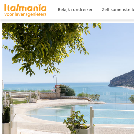
Ga naar content
Bekijk rondreizen
Zelf samenstell