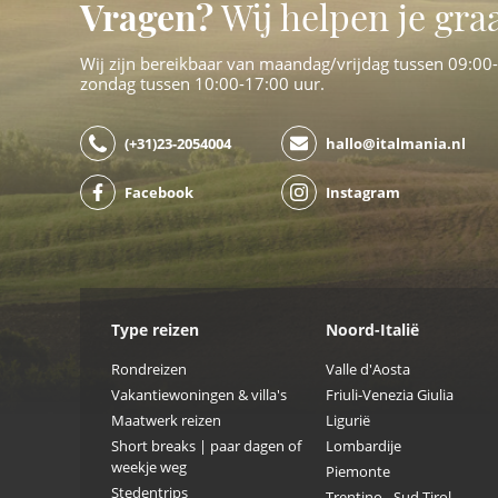
Vragen?
Wij helpen je gra
Wij zijn bereikbaar van maandag/vrijdag tussen 09:00
zondag tussen 10:00-17:00 uur.
(+31)23-2054004
hallo@italmania.nl
Facebook
Instagram
Type reizen
Noord-Italië
Rondreizen
Valle d'Aosta
Vakantiewoningen & villa's
Friuli-Venezia Giulia
Maatwerk reizen
Ligurië
Short breaks | paar dagen of
Lombardije
weekje weg
Piemonte
Stedentrips
Trentino - Sud Tirol