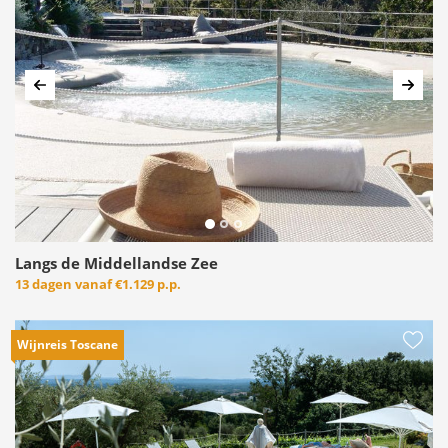
Vorige
Volg
Langs de Middellandse Zee
13 dagen vanaf
€1.129 p.p.
Wijnreis Toscane