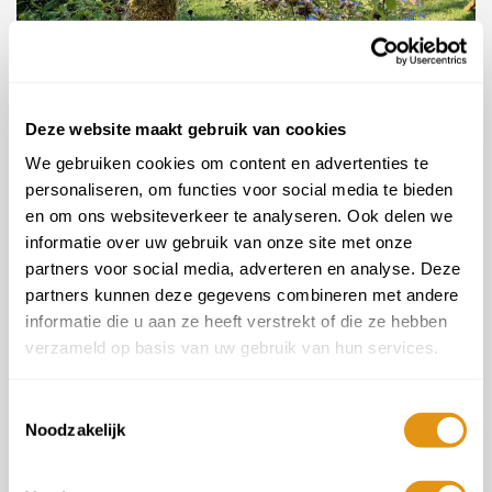
Deze website maakt gebruik van cookies
Villa Salvadori - Toscane
3 nachten vanaf
€125 p.p.
We gebruiken cookies om content en advertenties te
personaliseren, om functies voor social media te bieden
en om ons websiteverkeer te analyseren. Ook delen we
informatie over uw gebruik van onze site met onze
partners voor social media, adverteren en analyse. Deze
partners kunnen deze gegevens combineren met andere
informatie die u aan ze heeft verstrekt of die ze hebben
verzameld op basis van uw gebruik van hun services.
Toestemmingsselectie
Noodzakelijk