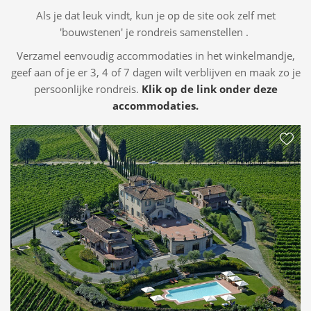
doorgaans droger blijft.
Als je dat leuk vindt, kun je op de site ook zelf met
'bouwstenen' je rondreis samenstellen .
Verzamel eenvoudig accommodaties in het winkelmandje,
geef aan of je er 3, 4 of 7 dagen wilt verblijven en maak zo je
persoonlijke rondreis.
Klik op de link onder deze
accommodaties.