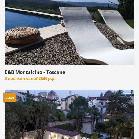
B&B Montalcino - Toscane
3 nachten vanaf
€369 p.p.
Luxe