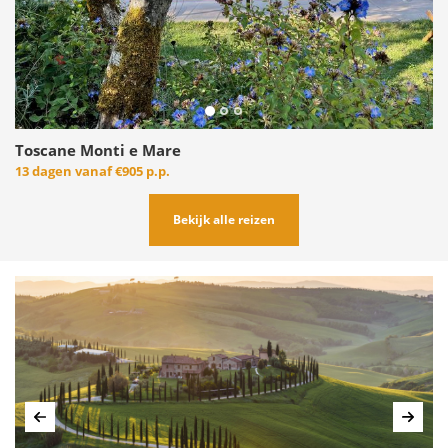
Toscane Monti e Mare
13 dagen vanaf
€905 p.p.
Bekijk alle reizen
Vorige
Volg