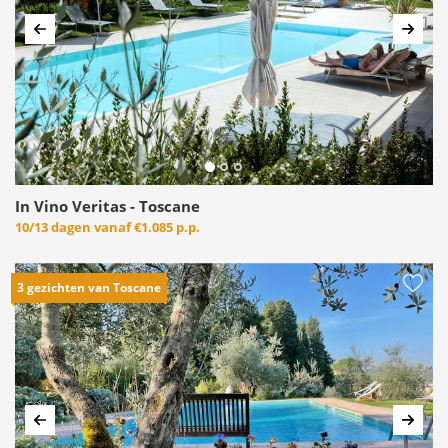
Vorige
Volg
In Vino Veritas - Toscane
10/13 dagen vanaf
€1.085 p.p.
3 gezichten van Toscane
Vorige
Volg