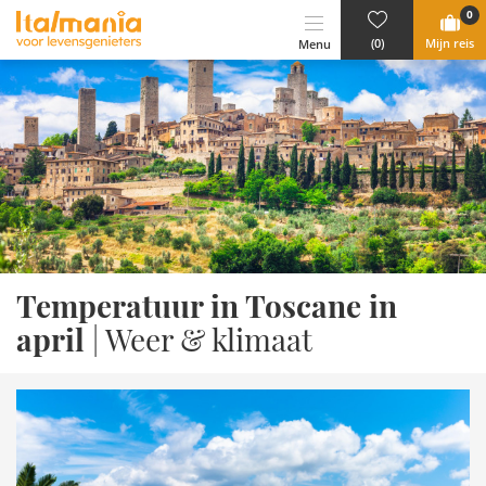
Ga naar content
0
(0)
Mijn reis
Menu
Temperatuur in Toscane in
april
| Weer & klimaat