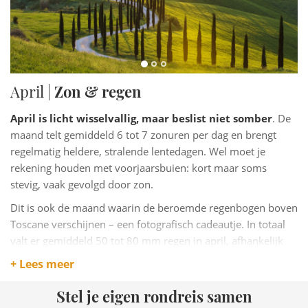
April |
Zon & regen
April is licht wisselvallig, maar beslist niet somber
. De
maand telt gemiddeld 6 tot 7 zonuren per dag en brengt
regelmatig heldere, stralende lentedagen. Wel moet je
rekening houden met voorjaarsbuien: kort maar soms
stevig, vaak gevolgd door zon.
Dit is ook de maand waarin de beroemde regenbogen boven
Toscane verschijnen – een fotografisch cadeautje. In totaal
valt er gemiddeld 50 tot 80 mm regen in april, afhankelijk
van de regio.
+ Lees meer
De meeste neerslag komt voor in het noorden (Lucca,
Stel je eigen rondreis samen
Garfagnana), terwijl het zuiden rond Grosseto