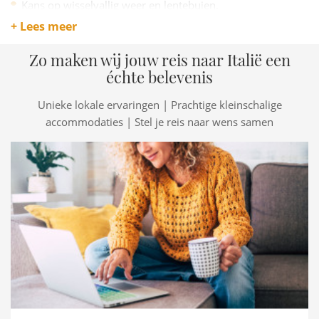
Kans op wisselvallig weer en lentebuien.
Sommige agriturismo’s zijn nog niet volledig operationeel.
+ Lees meer
Avonden kunnen nog fris zijn, een warme jas blijft nodig.
Zo maken wij jouw reis naar Italië een
échte belevenis
Unieke lokale ervaringen | Prachtige kleinschalige
accommodaties | Stel je reis naar wens samen