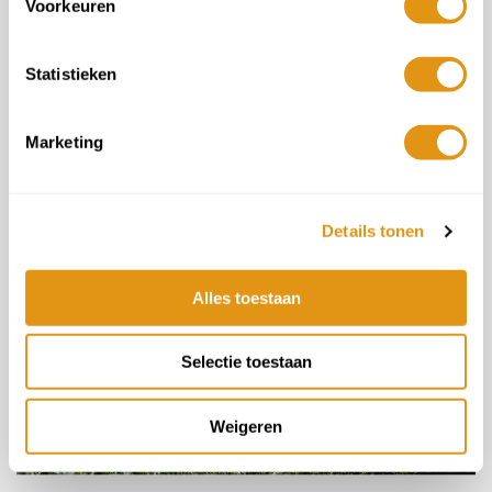
Voorkeuren
Agriturismo di Siena - Toscane
Statistieken
3 nachten vanaf
€199 p.p.
Marketing
Details tonen
Alles toestaan
Selectie toestaan
Weigeren