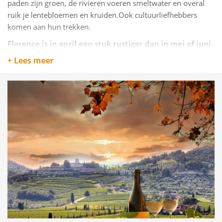
paden zijn groen, de rivieren voeren smeltwater en overal
ruik je lentebloemen en kruiden.Ook cultuurliefhebbers
komen aan hun trekken.
Florence is in april een stuk rustiger dan in mei of juni
,
en dat geldt ook voor Siena, Pisa en Lucca. Je kunt musea
+ Lees meer
bezoeken zonder wachtrijen en volop genieten van de
architectuur en kunst.April is ook de maand van Pasen
(variabel) – een belangrijk feest in Italië.
In heel Toscane vinden processies, paasmarkten en
traditionele maaltijden plaats. In dorpen als San Quirico
d’Orcia of Montepulciano zie je eeuwenoude rituelen die het
agrarische verleden weerspiegelen.
Tot slot: de thermale baden van Bagno Vignoni,
Saturnia of Rapolano zijn heerlijk in april – warm
genoeg om buiten te baden, koel genoeg om van het
contrast te genieten.