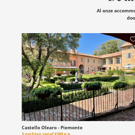
Al onze accommod
doo
Castello Olearo - Piemonte
3 nachten vanaf
€389 p.p.