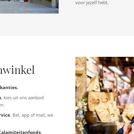
voor jezelf hebt.
enwinkel
kanties.
n
, kies uit ons aanbod
en.
rvice
. Bel, app of mail,
we
Calamiteitenfonds
.