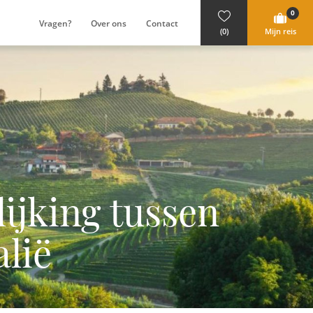
0
Vragen?
Over ons
Contact
(0)
Mijn reis
lijking tussen
alië