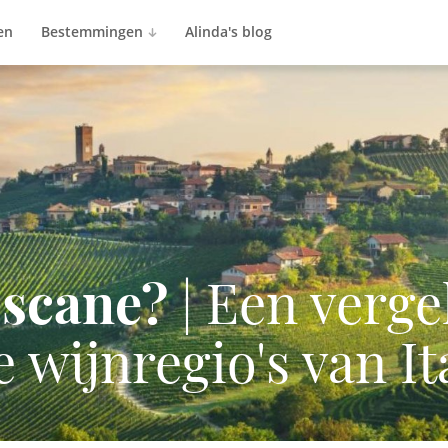
en
Bestemmingen
Alinda's blog
oscane?
| Een verge
 wijnregio's van It