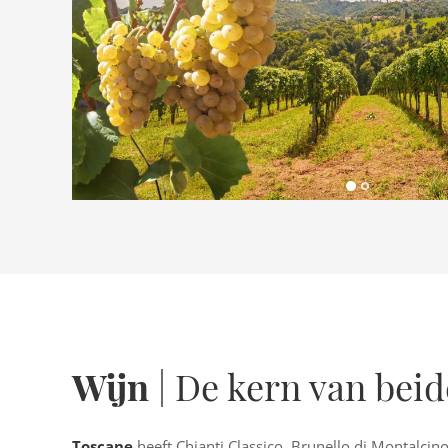
Wijn
| De kern van beid
Toscane
heeft Chianti Classico, Brunello di Montalcino