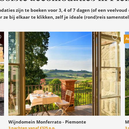
aties zijn te boeken voor 3, 4 of 7 dagen (of een veelvoud 
r ze bij elkaar te klikken, zelf je ideale (rond)reis samenstel
A
Wijndomein Monferrato - Piemonte
M
3 nachten vanaf
€325 p.p.
3