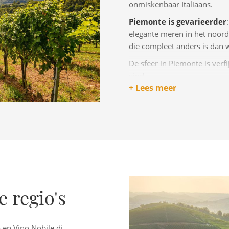
onmiskenbaar Italiaans.
Piemonte is gevarieerder
elegante meren in het noord
die compleet anders is dan 
De sfeer in Piemonte is verfi
vind.
+ Lees meer
e regio's
 en Vino Nobile di