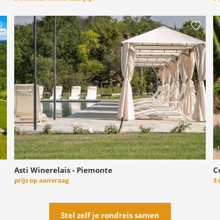
Asti Winerelais - Piemonte
C
prijs op aanvraag
3
Stel zelf je rondreis samen