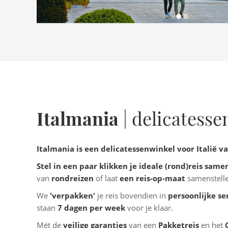
Italmania
| delicatess
Italmania is een delicatessenwinkel voor Italië va
Stel in een paar klikken je ideale (rond)reis same
van
rondreizen
of laat
een reis-op-maat
samenstell
We
'verpakken'
je reis bovendien in
persoonlijke se
staan
7 dagen per week
voor je klaar.
Mét de
veilige garanties
van een
Pakketreis
en het