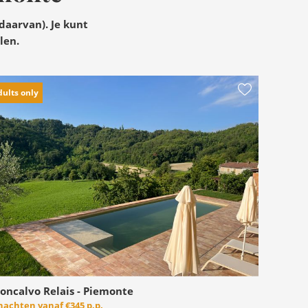
daarvan). Je kunt
len.
dults only
oncalvo Relais - Piemonte
 nachten vanaf
€345 p.p.