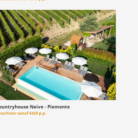
ountryhouse Neive - Piemonte
 nachten vanaf
€425 p.p.