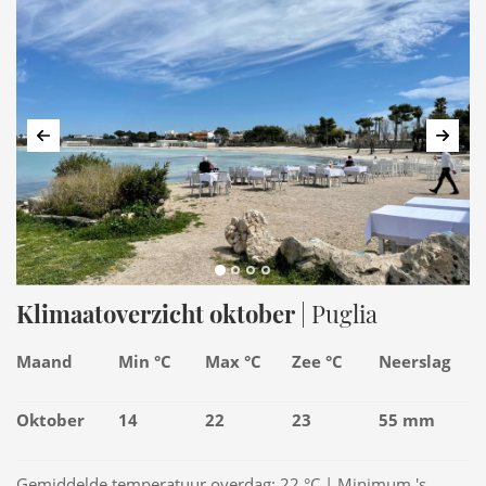
Vorige
Volg
Klimaatoverzicht oktober
| Puglia
Maand
Min °C
Max °C
Zee °C
Neerslag
Oktober
14
22
23
55 mm
Gemiddelde temperatuur overdag: 22 °C | Minimum 's