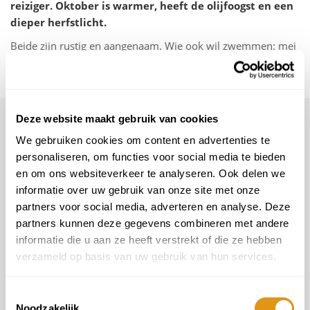
reiziger. Oktober is warmer, heeft de olijfoogst en een
dieper herfstlicht.
Beide zijn rustig en aangenaam. Wie ook wil zwemmen: mei
heeft de eerste warme zee, oktober heeft de laatste. Wie de
olijfoogst wil meemaken: oktober is de enige keuze.
Maak een keuze uit deze heerlijke
Deze website maakt gebruik van cookies
rondreizen
We gebruiken cookies om content en advertenties te
personaliseren, om functies voor social media te bieden
en om ons websiteverkeer te analyseren. Ook delen we
informatie over uw gebruik van onze site met onze
partners voor social media, adverteren en analyse. Deze
partners kunnen deze gegevens combineren met andere
informatie die u aan ze heeft verstrekt of die ze hebben
verzameld op basis van uw gebruik van hun services.
Vorige
Volg
Toestemmingsselectie
Noodzakelijk