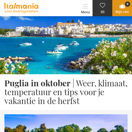
Ga naar content
0
(0)
Mijn reis
Menu
Puglia in oktober
| Weer, klimaat,
temperatuur en tips voor je
vakantie in de herfst