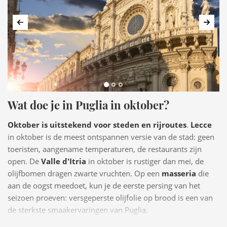
Vorige
Volg
Wat doe je in Puglia in oktober?
Oktober is uitstekend voor steden en rijroutes
.
Lecce
in oktober is de meest ontspannen versie van de stad: geen
toeristen, aangename temperaturen, de restaurants zijn
open. De
Valle d'Itria
in oktober is rustiger dan mei, de
olijfbomen dragen zwarte vruchten. Op een
masseria
die
aan de oogst meedoet, kun je de eerste persing van het
seizoen proeven: versgeperste olijfolie op brood is een van
de sterkste smaakervaringen van Puglia.