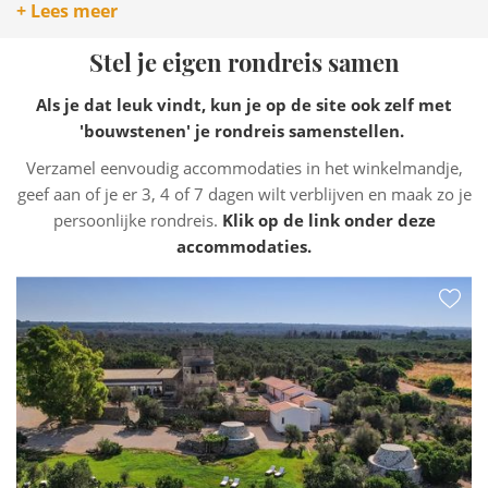
Oktober is te koel voor consistent strandbaden
, maar
+ Lees meer
een warme dag in de eerste helft van oktober geeft je nog
een perfecte zwemdag. Kies voor beschutte baaien bij
Stel je eigen rondreis samen
zonovergoten weer.
Als je dat leuk vindt, kun je op de site ook zelf met
'bouwstenen' je rondreis samenstellen.
Verzamel eenvoudig accommodaties in het winkelmandje,
geef aan of je er 3, 4 of 7 dagen wilt verblijven en maak zo je
persoonlijke rondreis.
Klik op de link onder deze
accommodaties.