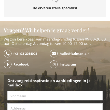
Dé ervaren Italië specialist
Vragen?
Wij helpen je graag verder!
Wij zijn bereikbaar van maandag/vrijdag tussen 09:00-20:00
uur. Op zaterdag & zondag tussen 10:00-17:00 uur.
(+31)23-2054004
hallo@italmania.nl
Facebook
Instagram
Ontvang reisinspiratie en aanbiedingen in je
mailbox
Voornaam
*
Achternaam
*