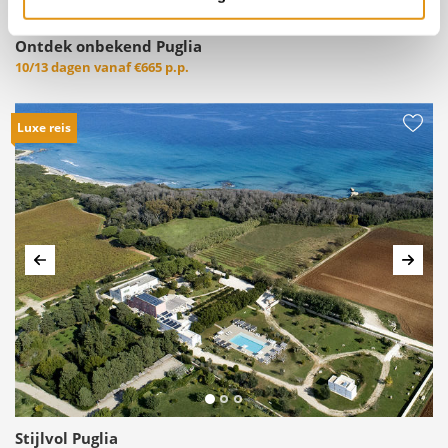
Ontdek onbekend Puglia
10/13 dagen vanaf
€665 p.p.
Luxe reis
Vorige
Volg
Stijlvol Puglia