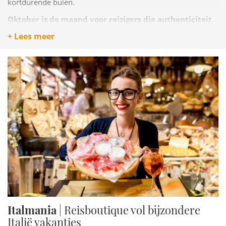
kortdurende buien.
Oktober is de maand voor reizigers die authenticiteit
zoeken
. De masserie draaien op eigen ritme, de steden zijn
+ Lees meer
rustig, de restaurants serveren seizoensgerechten met
olijfolie van de eigen oogst. Het licht in oktober heeft een
kwaliteit die fotografen kennen: warm en laagstaand, perfect
voor de witte dorpen en de olijfgaarden.
Italmania
| Reisboutique vol bijzondere
Italië vakanties