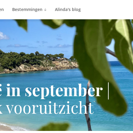
en
Bestemmingen
Alinda's blog
ë in september
|
k vooruitzicht