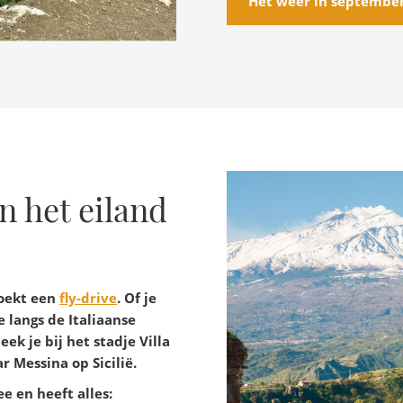
Het weer in septembe
n het eiland
boekt een
fly-drive
. Of je
 langs de Italiaanse
eek je bij het stadje Villa
 Messina op Sicilië.
ee en heeft alles: