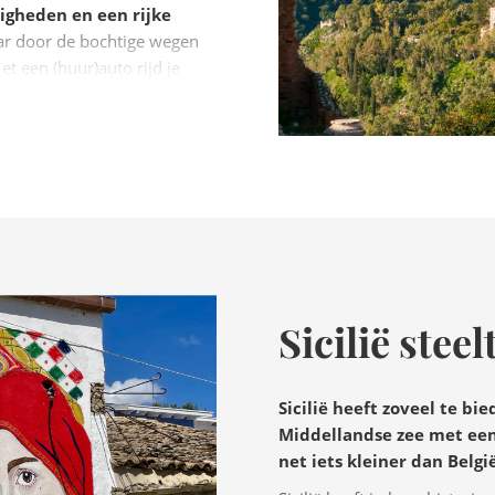
gheden en een rijke
ar door de bochtige wegen
t een (huur)auto rijd je
ige hoofdstad Palermo, het
gento en de
ader. Met de ferry ben je er
lderblauw water en
Sicilië steel
Sicilië heeft zoveel te bi
Middellandse zee met een
net iets kleiner dan België