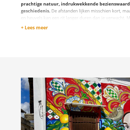
prachtige natuur, indrukwekkende bezienswaardi
geschiedenis.
De afstanden lijken misschien kort, ma
en heuvels kan een rit langer duren dan je verwacht. Me
gemakkelijk naar de mooiste plekken, zoals de levend
+ Lees meer
sfeervolle Taormina, de eeuwenoude tempels van Agri
indrukwekkende vulkaan Etna.
Een uitstapje naar de Eolische Eilanden is ook een aanr
zo, en je wordt beloond met vulkanische stranden, he
adembenemende uitzichten.