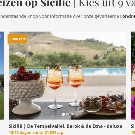
izen op Sicilië
| Kies uit 9 v
onderstaande knop voor informatie over onze gevarieerde
rondr
Luxe reis
Sicilië | De Tempelvallei, Barok & de Etna - deluxe
S
10/13 dagen vanaf
€1.099 p.p.
10