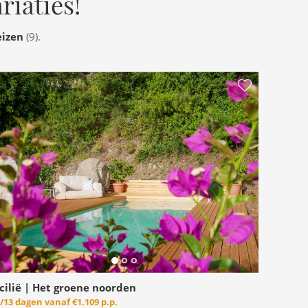
ariaties!
eizen
(9).
icilië | Het groene noorden
/13 dagen vanaf
€1.109 p.p.