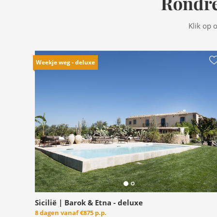
Rondre
Klik op 
Weekje weg - deluxe
Sicilië | Barok & Etna - deluxe
8 dagen vanaf
€875 p.p.