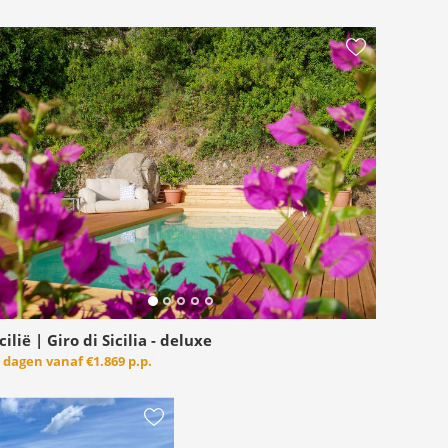
cilië | Giro di Sicilia - deluxe
6 dagen vanaf
€1.869 p.p.