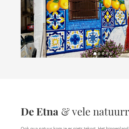
De Etna
& vele natuurr
Ook qua natuur kom je er niets tekort. Het binnenland i