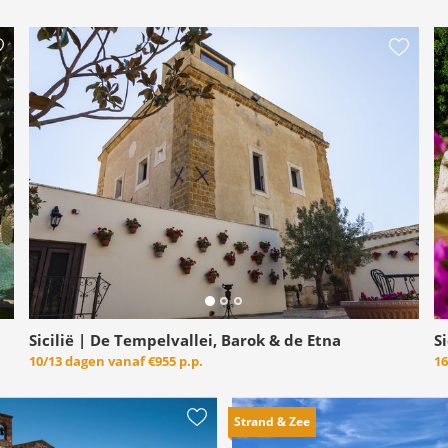
Sicilië | De Tempelvallei, Barok & de Etna
Si
10/13 dagen vanaf
€955 p.p.
1
Strand & Zee