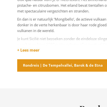
pistache- en citrusbomen. Het eiland bevat tientallen o
met spectaculaire vergezichten en stranden.
En dan is er natuurlijk ‘Mongibello’, de actieve vulkaan 
donker in de verte herkenbaar is door haar rode gloed
vulkanen in de wereld.
Je kunt Sicilië niet bezoeken zonder de eindeloze sli
naar het op bijna 3000 meter gelegen ‘
Osservatore’
da
+ Lees meer
ligt en waar de typische zwavelgeur merkbaar wordt. Ee
vanuit Riposto de Circumetnea-trein te nemen.
Rondreis | De Tempelvallei, Barok & de Etna