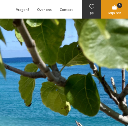
0
Vragen?
Over ons
Contact
(0)
Mijn reis