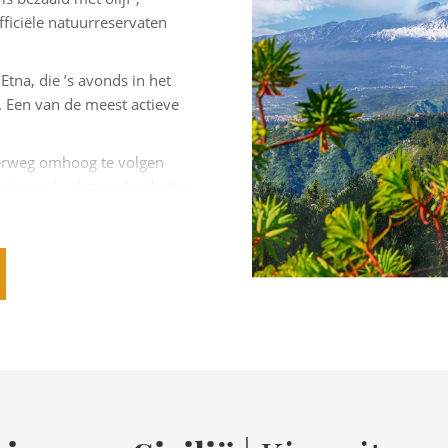
fficiële natuurreservaten
Etna, die ’s avonds in het
. Een van de meest actieve
ngerweg omhoog te volgen
t in een kaal maanlandschap
n leuk alternatief is om