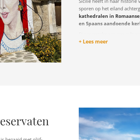
Sicilië heeft in haar histor
sporen op het eiland achter
kathedralen in Romaanse, 
en Spaans aandoende ker
Die mengelmoes aan culturen
+ Lees meer
Beroemde vertegenwoordigers
de hartige Arrancini.
En als je even niets wilt doe
onweerstaanbaar.
Kortom: 
eservaten
s bezaaid met olijf-,