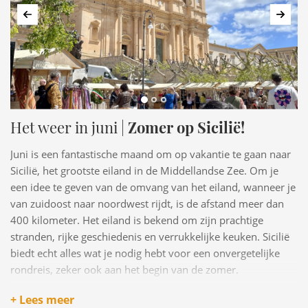
Vorige
Volg
Het weer in juni |
Zomer op Sicilië!
Juni is een fantastische maand om op vakantie te gaan naar
Sicilië, het grootste eiland in de Middellandse Zee. Om je
een idee te geven van de omvang van het eiland, wanneer je
van zuidoost naar noordwest rijdt, is de afstand meer dan
400 kilometer. Het eiland is bekend om zijn prachtige
stranden, rijke geschiedenis en verrukkelijke keuken. Sicilië
biedt echt alles wat je nodig hebt voor een onvergetelijke
rondreis, zeker ook aan het begin van de zomer.
Maar hoe zit het met het weer in juni? Is het al warm genoeg
+ Lees meer