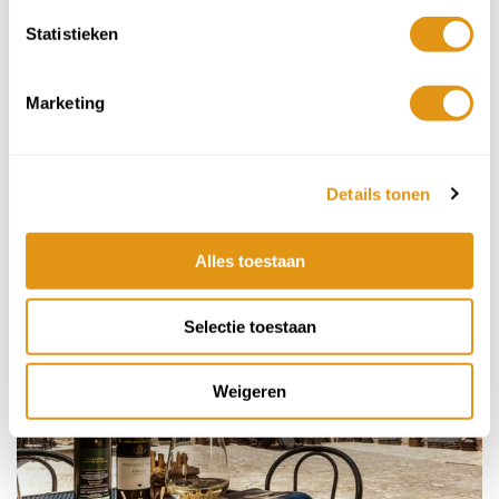
Statistieken
Marketing
Details tonen
Ragusa Resort - Sicilië
3 nachten vanaf
€179 p.p.
Alles toestaan
Selectie toestaan
Weigeren