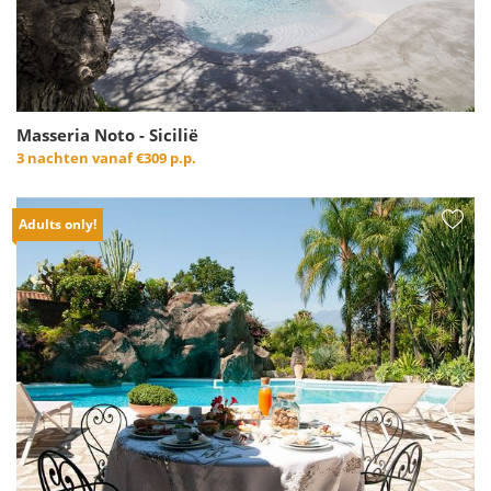
Masseria Noto - Sicilië
3 nachten vanaf
€309 p.p.
Adults only!