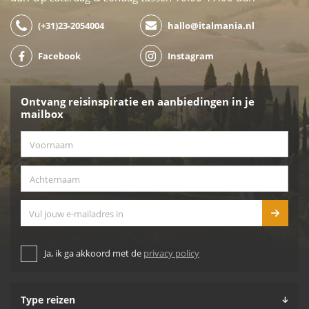
(+31)23-2054004
hallo@italmania.nl
Facebook
Instagram
Ontvang reisinspiratie en aanbiedingen in je
mailbox
Voornaam
*
Achternaam
*
E-mailadres
Ja, ik ga akkoord met de
privacy policy
Type reizen