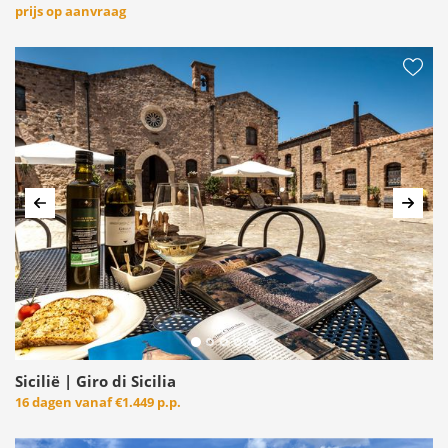
prijs op aanvraag
Vorige
Volg
Sicilië | Giro di Sicilia
16 dagen vanaf
€1.449 p.p.