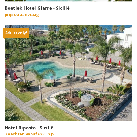
Boetiek Hotel Giarre - Sicilië
prijs op aanvraag
Adults only!
Hotel Riposto - Sicilië
3 nachten vanaf
€255 p.p.