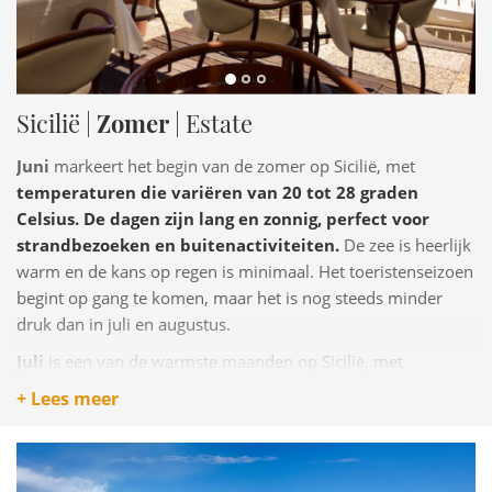
zwemmen en watersporten officieel begint. Mei is een
uitstekende tijd om de stranden te bezoeken voordat de
zomerdrukte begint.
Sicilië |
Zomer
| Estate
Juni
markeert het begin van de zomer op Sicilië, met
temperaturen die variëren van 20 tot 28 graden
Celsius. De dagen zijn lang en zonnig, perfect voor
strandbezoeken en buitenactiviteiten.
De zee is heerlijk
warm en de kans op regen is minimaal. Het toeristenseizoen
begint op gang te komen, maar het is nog steeds minder
druk dan in juli en augustus.
Juli
is een van de warmste maanden op Sicilië, met
temperaturen die kunnen oplopen tot 35 graden
+ Lees meer
Celsius of hoger, vooral in het binnenland.
Aan de kust
liggen de temperaturen iets lager, tussen de 25 en 30
graden. Dit is de piek van het toeristenseizoen, met drukke