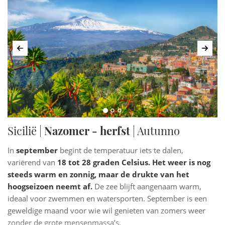
stranden en veel evenementen en festivals. Het is de
perfecte tijd voor zonaanbidders en liefhebbers van het
strandleven.
Augustus
is net zo heet als juli,
met temperaturen die
Vorige
Volg
vaak boven de 30 graden Celsius uitkomen. Het is het
hoogseizoen voor toerisme, dus de stranden en
toeristische attracties kunnen druk zijn.
Veel Sicilianen
hebben in augustus vakantie, wat betekent dat er veel lokale
evenementen en festiviteiten zijn. Als je van levendige sferen
en zomerse feestelijkheden houdt, is augustus de perfecte
tijd om Sicilië te bezoeken.
Sicilië |
Nazomer - herfst
| Autunno
In
september
begint de temperatuur iets te dalen,
variërend van
18 tot 28 graden Celsius. Het weer is nog
steeds warm en zonnig, maar de drukte van het
hoogseizoen neemt af.
De zee blijft aangenaam warm,
ideaal voor zwemmen en watersporten. September is een
geweldige maand voor wie wil genieten van zomers weer
zonder de grote mensenmassa’s.