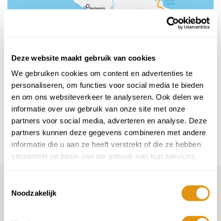
Deze website maakt gebruik van cookies
Bekijk de routes van de rondreizen!
We gebruiken cookies om content en advertenties te
personaliseren, om functies voor social media te bieden
Om een idee te krijgen welk deel van Sicilië je bezoekt bij
en om ons websiteverkeer te analyseren. Ook delen we
bovenstaande rondreizen vind je in de fotoslider (links) de
informatie over uw gebruik van onze site met onze
route die hoort bij de
rondreis
van je interesse.
partners voor social media, adverteren en analyse. Deze
Klik op de foto (pijltje) om de volgende kaart te
partners kunnen deze gegevens combineren met andere
zien.
Links boven op de kaart vind je de naam van de
informatie die u aan ze heeft verstrekt of die ze hebben
rondreis terug.
verzameld op basis van uw gebruik van hun services.
Toestemmingsselectie
Noodzakelijk