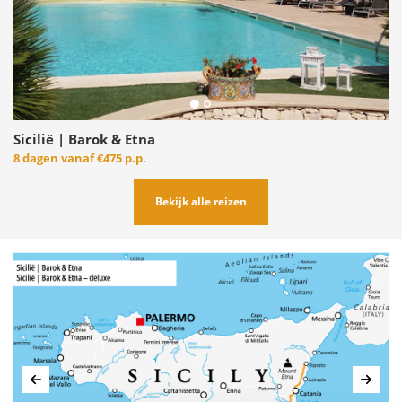
Sicilië | Barok & Etna
8 dagen vanaf
€475 p.p.
Bekijk alle reizen
Vorige
Volg