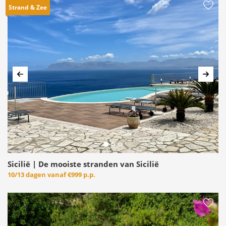
Strand & Zee
Vorige
Volg
Sicilië | De mooiste stranden van Sicilië
10/13 dagen vanaf
€999 p.p.