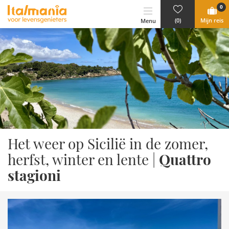
Ga naar content
0
(0)
Mijn reis
Menu
Het weer op Sicilië in de zomer,
Quattro
herfst, winter en lente |
stagioni