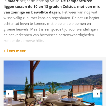
In
maart
begint de lente op Sicilië.
De temperaturen
liggen tussen de 10 en 18 graden Celsius, met een mix
van zonnige en bewolkte dagen.
Het weer kan nog wat
wisselvallig zijn, met kans op regenbuien. De natuur begint
echter tot leven te komen, met bloeiende bloemen en
groene heuvels. Maart is een goede tijd voor wandelingen
en het verkennen van historische bezienswaardigheden
zonder de zomerse hitte.
April
brengt aangenamere temperaturen, variërend van
12
+ Lees meer
tot 20 graden Celsius. De dagen worden langer en
zonniger, hoewel er nog steeds af en toe een regenbui
kan vallen
. Het is een ideale tijd voor buitenactiviteiten
zoals fietsen, wandelen en het bezoeken van de vele
culturele festivals die in deze maand plaatsvinden.
Mei
wordt het weer op Sicilië steeds warmer, met
temperaturen die variëren van
15 tot 25 graden Celsius.
Vorige
Volg
De zon schijnt volop en de kans op regen neemt af.
De
zee begint op te warmen, waardoor het seizoen voor