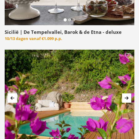
Sicilië | De Tempelvallei, Barok & de Etna - deluxe
10/13 dagen vanaf
€1.099 p.p.
Vorige
Volg