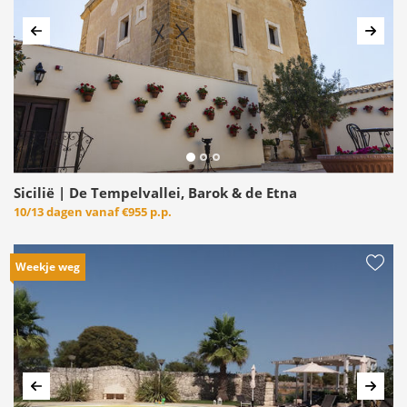
Vorige
Volg
Sicilië | De Tempelvallei, Barok & de Etna
10/13 dagen vanaf
€955 p.p.
Weekje weg
Vorige
Volg