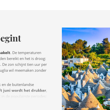
egint
hakelt
. De temperaturen
den bereikt en het is droog:
De zon schijnt tien uur per
 Puglia wil meemaken zonder
rk en de buitenlandse
t juni wordt het drukker
,
 in de populairste periodes;