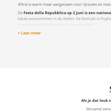
d'Itria is warm maar aangenaam voor rijroutes en mass
De
Festa della Repubblica op 2 juni is een national
lokale evenementen in de steden. De festivals in Pugli
street food en lokale cultuur in Lecce en Bari.
+ Lees meer
Als je dat leuk 
Verzamel eenvo