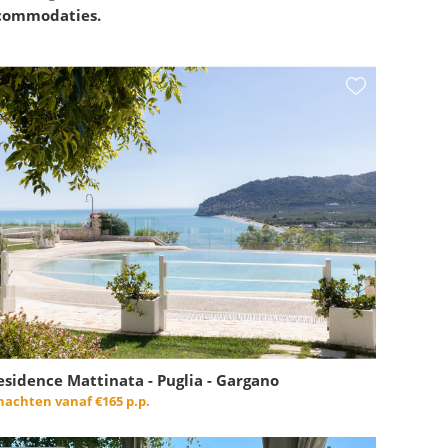
ccommodaties.
esidence Mattinata - Puglia - Gargano
 nachten vanaf
€165 p.p.