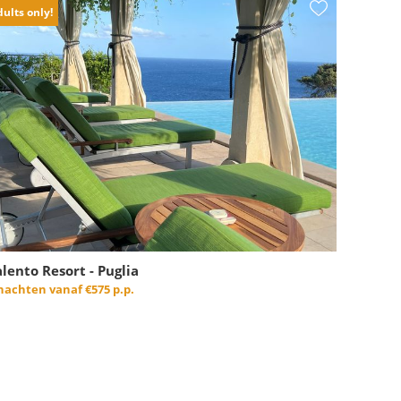
ults only!
alento Resort - Puglia
 nachten vanaf
€575 p.p.