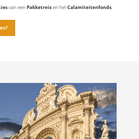
ties
van een
Pakketreis
en het
Calamiteitenfonds
.
ten?