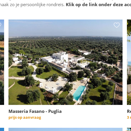
maak zo je persoonlijke rondreis.
Klik op de link onder deze a
Masseria Fasano - Puglia
R
prijs op aanvraag
3