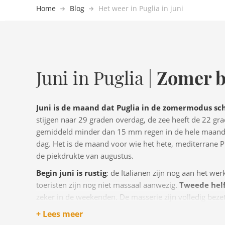
Home
Blog
Het weer in Puglia in juni
Zomer b
Juni in Puglia |
Juni is de maand dat Puglia in de zomermodus sc
stijgen naar 29 graden overdag, de zee heeft de 22 gra
gemiddeld minder dan 15 mm regen in de hele maand. 
dag. Het is de maand voor wie het hete, mediterrane
de piekdrukte van augustus.
Begin juni is rustig
: de Italianen zijn nog aan het we
toeristen zijn nog niet massaal aanwezig.
Tweede helf
zeker in de weekenden. De masserie zijn volledig bezet
reserveer tijdig.
+ Lees meer