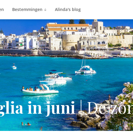
en
Bestemmingen
Alinda's blog
lia in juni
| De zo