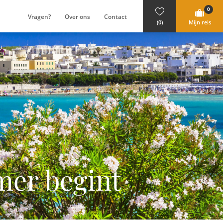
0
Vragen?
Over ons
Contact
(0)
Mijn reis
mer begint