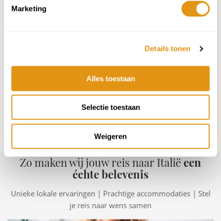
Marketing
In de volgende stap kies je het kamertype en extra experiences.
Je ziet ook of het ontbijt inbegrepen is.
Details tonen
Heb je vragen? Wij helpen je graag verder!
Wij zijn bereikbaar van ma. t/m vr. tussen 09:00-20:00 uur. Op za.
& zo. tussen 10:00-17:00 uur.
Alles toestaan
(+31)23-2054004
Selectie toestaan
hallo@italmania.nl
Alinda
Weigeren
Zo maken wij jouw reis naar Italië
een
échte belevenis
Unieke lokale ervaringen | Prachtige accommodaties | Stel
je reis naar wens samen