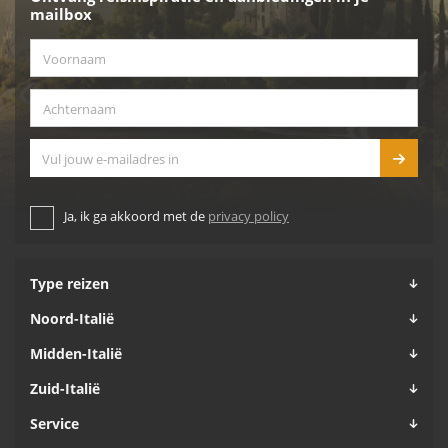
mailbox
Voornaam
*
Achternaam
*
E-mailadres
Ja, ik ga akkoord met de
privacy policy
Type reizen
Noord-Italië
Midden-Italië
Zuid-Italië
Service