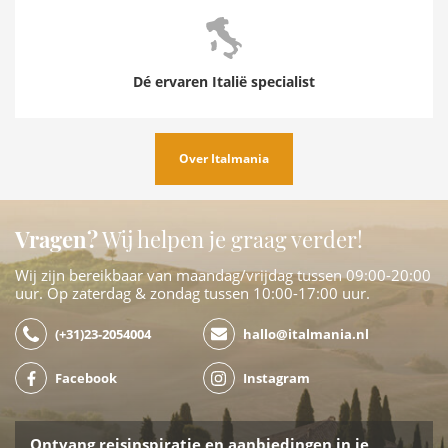
Dé ervaren Italië specialist
Over Italmania
Vragen?
Wij helpen je graag verder!
Wij zijn bereikbaar van maandag/vrijdag tussen 09:00-20:00
uur. Op zaterdag & zondag tussen 10:00-17:00 uur.
(+31)23-2054004
hallo@italmania.nl
Facebook
Instagram
Ontvang reisinspiratie en aanbiedingen in je