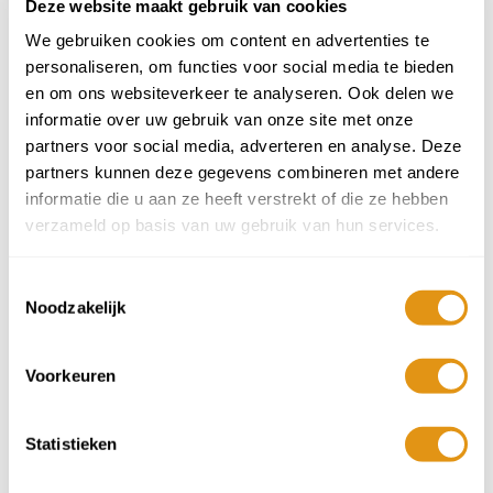
Deze website maakt gebruik van cookies
We gebruiken cookies om content en advertenties te
9
3
4
5
6
7
8
1.319,-
personaliseren, om functies voor social media te bieden
en om ons websiteverkeer te analyseren. Ook delen we
10
11
12
13
14
15
16
informatie over uw gebruik van onze site met onze
1.319,-
1.319,-
1.319,-
1.319,-
1.319,-
1.319,-
1.319,-
partners voor social media, adverteren en analyse. Deze
17
18
19
20
21
22
23
partners kunnen deze gegevens combineren met andere
1.319,-
1.319,-
1.319,-
1.319,-
1.319,-
1.319,-
1.319,-
informatie die u aan ze heeft verstrekt of die ze hebben
24
25
26
27
28
29
30
verzameld op basis van uw gebruik van hun services.
1.319,-
1.319,-
1.269,-
1.215,-
1.165,-
1.115,-
1.065,-
31
1
2
3
4
5
6
Toestemmingsselectie
1.009,-
959,-
959,-
959,-
959,-
959,-
959,-
Noodzakelijk
719,-
vanaf
per persoon
Voorkeuren
Prijzen 2026 onder voorbehoud, per persoon o.b.v. 2 personen.
Exclusief vlucht/huurauto, boekingskosten, calamiteitenfonds en
lokale heffingen. Vlucht en/of huurauto boeken we in overleg. Na
je boeking controleren we de accommodatie-beschikbaarheid.
Statistieken
Voeg toe aan mijn reis