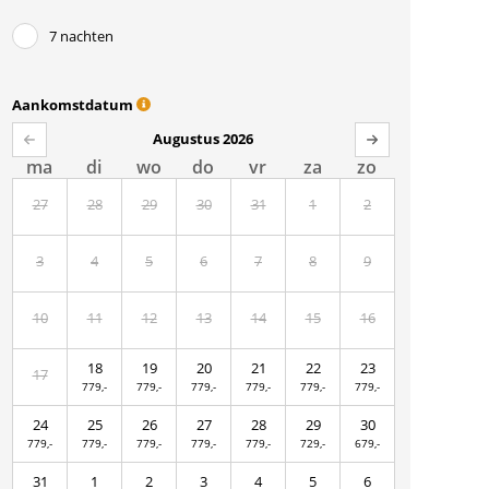
7 nachten
Aankomstdatum
Augustus 2026
ma
di
wo
do
vr
za
zo
27
28
29
30
31
1
2
3
4
5
6
7
8
9
10
11
12
13
14
15
16
18
19
20
21
22
23
17
779,-
779,-
779,-
779,-
779,-
779,-
24
25
26
27
28
29
30
779,-
779,-
779,-
779,-
779,-
729,-
679,-
31
1
2
3
4
5
6