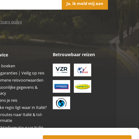
Ja, ik meld mij aan
rivacy policy
Betrouwbaar reizen
vice
s boeken
garanties | Veilig op reis
emene reisvoorwaarden
soonlijke gegevens &
vacy
ens je reis
e regio ligt waar in Italië?
routes naar Italië & tol-
ormatie
htinformatie naar Italië
d mee naar Italiê