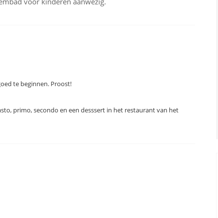
wembad voor kinderen aanwezig.
r afstand, en vanuit Pallau kun je met de veerboot naar de
 goed te beginnen. Proost!
sto, primo, secondo en een desssert in het restaurant van het