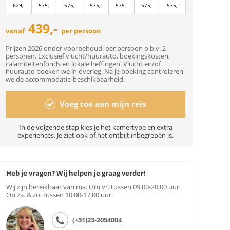
629,-
575,-
575,-
575,-
575,-
575,-
575,-
439,-
vanaf
per persoon
Prijzen 2026 onder voorbehoud, per persoon o.b.v. 2
personen. Exclusief vlucht/huurauto, boekingskosten,
calamiteitenfonds en lokale heffingen. Vlucht en/of
huurauto boeken we in overleg. Na je boeking controleren
we de accommodatie-beschikbaarheid.
Voeg toe aan mijn reis
In de volgende stap kies je het kamertype en extra
experiences. Je ziet ook of het ontbijt inbegrepen is.
Heb je vragen? Wij helpen je graag verder!
Wij zijn bereikbaar van ma. t/m vr. tussen 09:00-20:00 uur.
Op za. & zo. tussen 10:00-17:00 uur.
(+31)23-2054004