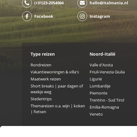
(+31)23-2054004
hallo@italmania.nl
Facebook
Instagram
Type reizen
Noord-Italië
Rondreizen
Valle d'Aosta
Vakantiewoningen & villa's
Friuli-Venezia Giulia
Maatwerk reizen
Ligurië
Short breaks | paar dagen of
Lombardije
weekje weg
Piemonte
Stedentrips
Trentino - Sud Tirol
Themareizen o.a. wijn | koken
Emilia-Romagna
| fietsen
Veneto