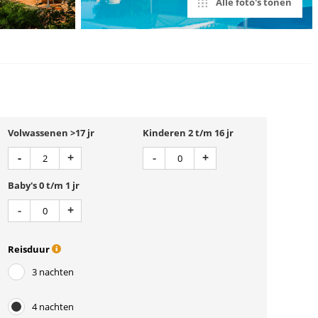
Alle foto's tonen
Volwassenen >17 jr
Kinderen 2 t/m 16 jr
Aantal
Aantal
Min 1
Plus 1
Min 1
Plus 1
-
+
-
+
Baby's 0 t/m 1 jr
Aantal
Min 1
Plus 1
-
+
Reisduur
3 nachten
4 nachten