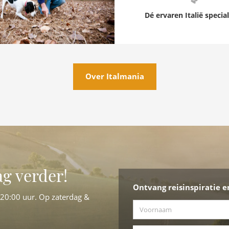
Dé ervaren Italië special
Over Italmania
ag verder!
Ontvang reisinspiratie e
-20:00 uur. Op zaterdag &
Voornaam
*