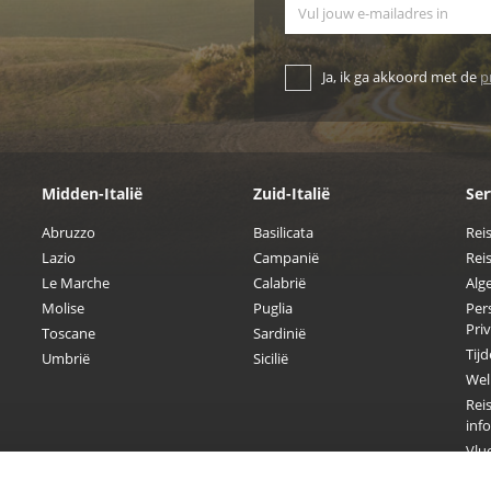
E-mailadres
Ja, ik ga akkoord met de
p
Midden-Italië
Zuid-Italië
Ser
Abruzzo
Basilicata
Rei
Lazio
Campanië
Reis
Le Marche
Calabrië
Alg
Molise
Puglia
Per
Pri
Toscane
Sardinië
Tijd
Umbrië
Sicilië
Welk
Reis
inf
Vluc
Hon