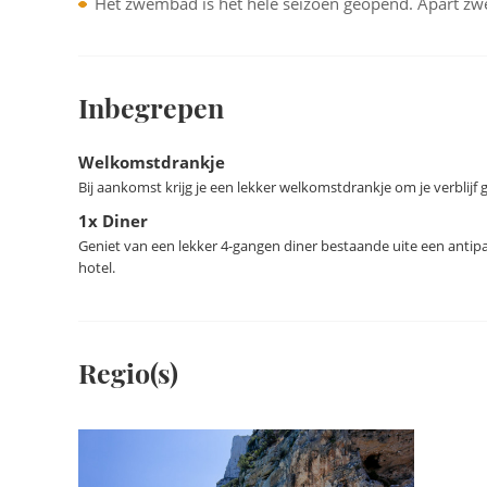
Het zwembad is het hele seizoen geopend. Apart z
Voor een dag aan het strand ligt de kust op 5 kilomete
Maddalena-eilanden, een stukje Caraïben op Sardinië.
Inbegrepen
Welkomstdrankje
Bij aankomst krijg je een lekker welkomstdrankje om je verblijf
1x Diner
Geniet van een lekker 4-gangen diner bestaande uite een antipa
hotel.
Regio(s)