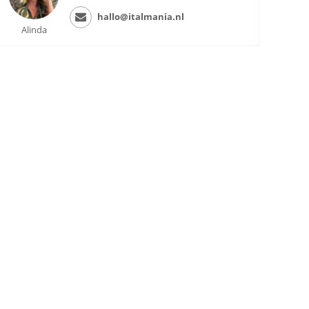
hallo@italmania.nl
Alinda