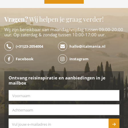
Vragen?
Wij helpen je graag verder!
Wij zijn bereikbaar van maandag/vrijdag tussen 09:00-20:00
uur. Op zaterdag & zondag tussen 10:00-17:00 uur.
(+31)23-2054004
hallo@italmania.nl
Facebook
Instagram
Ontvang reisinspiratie en aanbiedingen in je
mailbox
Voornaam
*
Achternaam
*
E-mailadres