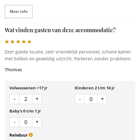
Meer info
Wat vinden gasten van deze accommodatie?
Zeer goede locatie, zeer vriendelijk personeel, schone kamer
met balkon en geweldig uitzicht. Parkeren zonder probleem.
Thomas
Volwassenen >17 jr
Kinderen 2 t/m 16 jr
Aantal
Aantal
Min 1
Plus 1
Min 1
Plus 1
-
+
-
+
Baby's 0 t/m 1 jr
Aantal
Min 1
Plus 1
-
+
Reisduur