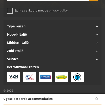
Ja, ik ga akkoord met de
privacy policy
Type reizen
Noord-Italië
Midden-Italië
Zuid-Italië
Service
Betrouwbaar reizen
© 2026
Algemene voorwaarden
0 geselecteerde accommodaties
Privacy
Cookiebeleid