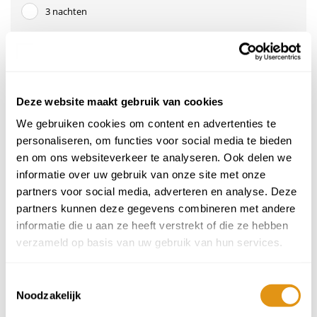
3 nachten
4 nachten
7 nachten
Deze website maakt gebruik van cookies
We gebruiken cookies om content en advertenties te
Aankomstdatum
personaliseren, om functies voor social media te bieden
September 2026
en om ons websiteverkeer te analyseren. Ook delen we
ma
di
wo
do
vr
za
zo
informatie over uw gebruik van onze site met onze
1
2
3
4
5
6
31
partners voor social media, adverteren en analyse. Deze
549,-
549,-
549,-
549,-
549,-
549,-
partners kunnen deze gegevens combineren met andere
7
8
9
10
11
12
13
informatie die u aan ze heeft verstrekt of die ze hebben
549,-
549,-
549,-
549,-
549,-
549,-
549,-
verzameld op basis van uw gebruik van hun services.
14
15
16
17
18
19
20
549,-
549,-
549,-
549,-
549,-
549,-
549,-
Toestemmingsselectie
Noodzakelijk
21
22
23
24
25
26
27
549,-
549,-
549,-
549,-
549,-
549,-
549,-