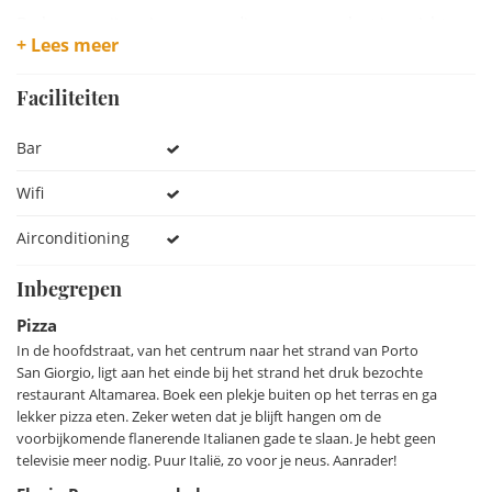
De kamers zijn ruim, eenvoudig maar compleet ingericht en
+ Lees meer
superschoon. Ze beschikken alle over een balkon vanwaar je
een prachtig uitzicht over strand, zee en de levendige
Faciliteiten
boulevard hebt. In de veranda aan de voorzijde van het
hotel wordt ’s ochtends een fijn ontbijt geserveerd. Hier is
Bar
ook een kleine bar waar je om een caffè kunt vragen of ’s
avonds voor het slapen gaan nog een drankje kunt bestellen
Wifi
en op het kleine terras naar de flanerende Italianen kunt
kijken.
Airconditioning
Wanneer je de boulevard vol palmbomen en schitterde
Inbegrepen
villa’s oversteekt, loop je zo het mooie brede strand op. Er is
Pizza
een rijke keuze aan strandpaviljoens met bar- of
In de hoofdstraat, van het centrum naar het strand van Porto
restaurantfaciliteiten waar je een fijne ligstoel en parasol
San Giorgio, ligt aan het einde bij het strand het druk bezochte
kunt huren. Porto San Giorgio kent vele restaurants, mooie
restaurant Altamarea. Boek een plekje buiten op het terras en ga
lekker pizza eten. Zeker weten dat je blijft hangen om de
winkels en er wordt iedere donderdag een enorme markt
voorbijkomende flanerende Italianen gade te slaan. Je hebt geen
georganiseerd die vele bewoners uit de verre omtrek trekt.
televisie meer nodig. Puur Italië, zo voor je neus. Aanrader!
In deze badplaats valt het je nog op wanneer iemand geen