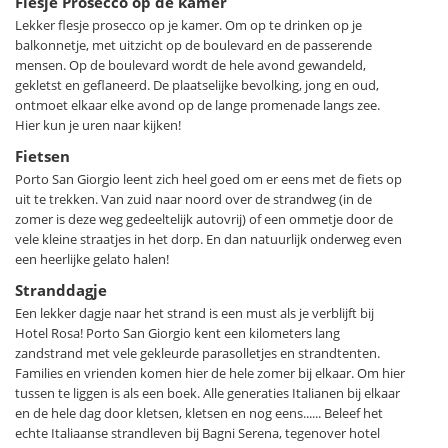
Flesje Prosecco op de kamer
Italiaans spreekt. Er is hier beslist nog geen sprake van
Lekker flesje prosecco op je kamer. Om op te drinken op je
massatoerisme.
balkonnetje, met uitzicht op de boulevard en de passerende
mensen. Op de boulevard wordt de hele avond gewandeld,
In de directe nabijheid van het hotel kun je je auto gratis
gekletst en geflaneerd. De plaatselijke bevolking, jong en oud,
parkeren. Overigens is Porto San Giorgio ook goed per trein
ontmoet elkaar elke avond op de lange promenade langs zee.
te bereiken en ligt het hotel op 10 minuten lopen van het
Hier kun je uren naar kijken!
station.
Fietsen
Porto San Giorgio leent zich heel goed om er eens met de fiets op
Porto San Giorgio ligt in het zuidelijke deel van Le Marche en
uit te trekken. Van zuid naar noord over de strandweg (in de
zomer is deze weg gedeeltelijk autovrij) of een ommetje door de
leent zich goed voor uitstapjes. In het directe achterland ligt
vele kleine straatjes in het dorp. En dan natuurlijk onderweg even
het kenmerkende heuvelachtige landschap met vele
een heerlijke gelato halen!
pittoreske middeleeuwse dorpjes en stadjes als Torre di
Stranddagje
Palme, Grottammare en burchtstad Fermo. Bijzondere
Een lekker dagje naar het strand is een must als je verblijft bij
steden zijn de heilige stad Loreto met de Basilica della Santa
Hotel Rosa! Porto San Giorgio kent een kilometers lang
Casa. Hier wordt een van de belangrijkste relieken van het
zandstrand met vele gekleurde parasolletjes en strandtenten.
christendom bewaard, het Heilige huis, het huis waar Jezus
Families en vrienden komen hier de hele zomer bij elkaar. Om hier
opgegroeid zou zijn. Of operastad Macerata met het enorme
tussen te liggen is als een boek. Alle generaties Italianen bij elkaar
openluchttheater Sferisterio. De mooie natuur en witte
en de hele dag door kletsen, kletsen en nog eens...... Beleef het
echte Italiaanse strandleven bij Bagni Serena, tegenover hotel
stranden rondom het natuurpark Monte Conero (572m), een