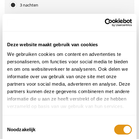
3 nachten
4 nachten
7 nachten
Deze website maakt gebruik van cookies
We gebruiken cookies om content en advertenties te
Aankomstdatum
personaliseren, om functies voor social media te bieden
September 2026
en om ons websiteverkeer te analyseren. Ook delen we
ma
di
wo
do
vr
za
zo
informatie over uw gebruik van onze site met onze
1
2
3
4
5
6
31
partners voor social media, adverteren en analyse. Deze
239,-
239,-
239,-
239,-
239,-
239,-
partners kunnen deze gegevens combineren met andere
7
8
9
10
11
12
13
informatie die u aan ze heeft verstrekt of die ze hebben
239,-
239,-
239,-
239,-
239,-
239,-
239,-
verzameld op basis van uw gebruik van hun services.
14
15
16
17
18
19
20
239,-
239,-
239,-
239,-
239,-
239,-
239,-
Toestemmingsselectie
Noodzakelijk
21
22
23
24
25
26
27
239,-
239,-
239,-
239,-
239,-
239,-
239,-