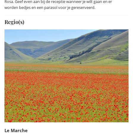
Rosa. Geef even aan bij de receptie wanneer je wilt gaan en er
uitloper van de Apennijnen bij Ancona. Ook de in 1948
worden bedjes en een parasol voor je gereserveerd.
ontdekte koele grotten van Frasassi zijn een belangrijke
toeristische trekpleister. Er is een 1,5 kilometer lange route
Regio(s)
uitgezet over brede wandelpaden en ruime trappen.
Lees ook Alinda's blog
Le Marche