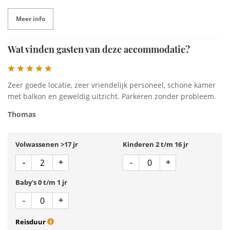
Meer info
Wat vinden gasten van deze accommodatie?
Zeer goede locatie, zeer vriendelijk personeel, schone kamer
met balkon en geweldig uitzicht. Parkeren zonder probleem.
Thomas
Volwassenen >17 jr
Kinderen 2 t/m 16 jr
Aantal
Aantal
Min 1
Plus 1
Min 1
Plus 1
-
+
-
+
Baby's 0 t/m 1 jr
Aantal
Min 1
Plus 1
-
+
Reisduur