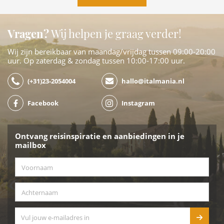
Vragen?
Wij helpen je graag verder!
Wij zijn bereikbaar van maandag/vrijdag tussen 09:00-20:00
uur. Op zaterdag & zondag tussen 10:00-17:00 uur.
(+31)23-2054004
hallo@italmania.nl
Facebook
Instagram
Ontvang reisinspiratie en aanbiedingen in je
mailbox
Voornaam
*
Achternaam
*
E-mailadres