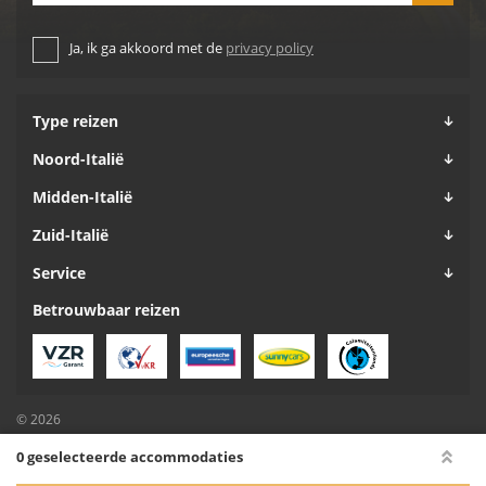
Ja, ik ga akkoord met de
privacy policy
Type reizen
Noord-Italië
Midden-Italië
Zuid-Italië
Service
Betrouwbaar reizen
© 2026
Algemene voorwaarden
0 geselecteerde accommodaties
Privacy
Cookiebeleid