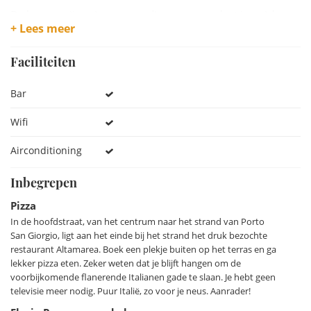
De kamers zijn ruim, eenvoudig maar compleet ingericht en
+ Lees meer
superschoon. Ze beschikken alle over een balkon vanwaar je
een prachtig uitzicht over strand, zee en de levendige
Faciliteiten
boulevard hebt. In de veranda aan de voorzijde van het
hotel wordt ’s ochtends een fijn ontbijt geserveerd. Hier is
Bar
ook een kleine bar waar je om een caffè kunt vragen of ’s
avonds voor het slapen gaan nog een drankje kunt bestellen
Wifi
en op het kleine terras naar de flanerende Italianen kunt
kijken.
Airconditioning
Wanneer je de boulevard vol palmbomen en schitterde
Inbegrepen
villa’s oversteekt, loop je zo het mooie brede strand op. Er is
Pizza
een rijke keuze aan strandpaviljoens met bar- of
In de hoofdstraat, van het centrum naar het strand van Porto
restaurantfaciliteiten waar je een fijne ligstoel en parasol
San Giorgio, ligt aan het einde bij het strand het druk bezochte
kunt huren. Porto San Giorgio kent vele restaurants, mooie
restaurant Altamarea. Boek een plekje buiten op het terras en ga
lekker pizza eten. Zeker weten dat je blijft hangen om de
winkels en er wordt iedere donderdag een enorme markt
voorbijkomende flanerende Italianen gade te slaan. Je hebt geen
georganiseerd die vele bewoners uit de verre omtrek trekt.
televisie meer nodig. Puur Italië, zo voor je neus. Aanrader!
In deze badplaats valt het je nog op wanneer iemand geen