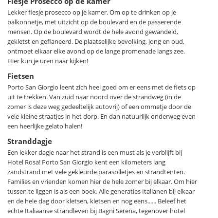
Flesje Prosecco op de kamer
Italiaans spreekt. Er is hier beslist nog geen sprake van
Lekker flesje prosecco op je kamer. Om op te drinken op je
massatoerisme.
balkonnetje, met uitzicht op de boulevard en de passerende
mensen. Op de boulevard wordt de hele avond gewandeld,
In de directe nabijheid van het hotel kun je je auto gratis
gekletst en geflaneerd. De plaatselijke bevolking, jong en oud,
parkeren. Overigens is Porto San Giorgio ook goed per trein
ontmoet elkaar elke avond op de lange promenade langs zee.
te bereiken en ligt het hotel op 10 minuten lopen van het
Hier kun je uren naar kijken!
station.
Fietsen
Porto San Giorgio leent zich heel goed om er eens met de fiets op
Porto San Giorgio ligt in het zuidelijke deel van Le Marche en
uit te trekken. Van zuid naar noord over de strandweg (in de
zomer is deze weg gedeeltelijk autovrij) of een ommetje door de
leent zich goed voor uitstapjes. In het directe achterland ligt
vele kleine straatjes in het dorp. En dan natuurlijk onderweg even
het kenmerkende heuvelachtige landschap met vele
een heerlijke gelato halen!
pittoreske middeleeuwse dorpjes en stadjes als Torre di
Stranddagje
Palme, Grottammare en burchtstad Fermo. Bijzondere
Een lekker dagje naar het strand is een must als je verblijft bij
steden zijn de heilige stad Loreto met de Basilica della Santa
Hotel Rosa! Porto San Giorgio kent een kilometers lang
Casa. Hier wordt een van de belangrijkste relieken van het
zandstrand met vele gekleurde parasolletjes en strandtenten.
christendom bewaard, het Heilige huis, het huis waar Jezus
Families en vrienden komen hier de hele zomer bij elkaar. Om hier
opgegroeid zou zijn. Of operastad Macerata met het enorme
tussen te liggen is als een boek. Alle generaties Italianen bij elkaar
openluchttheater Sferisterio. De mooie natuur en witte
en de hele dag door kletsen, kletsen en nog eens...... Beleef het
echte Italiaanse strandleven bij Bagni Serena, tegenover hotel
stranden rondom het natuurpark Monte Conero (572m), een