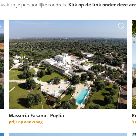
maak zo je persoonlijke rondreis.
Klik op de link onder deze a
Masseria Fasano - Puglia
R
prijs op aanvraag
3