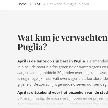
Home
Blog
Het weer in Puglia in april
Wat kun je verwachten 
Puglia?
April is de lente op zijn best in Puglia
. De amandel
in bloei, de natuur is fris groen na de winterregens en
aangenaam: gemiddeld 20 graden overdag, koele avo
is nog mogelijk maar valt overwegend als kortdurende 
grijsheid. De zon schijnt gemiddeld zeven uur per dag.
April is uitstekend voor het bezoeken van de ste
d'Itria zijn rustig, de masserie zijn open en de prijzen 
zomerniveau. De zee is met 15 graden nog te fris vo