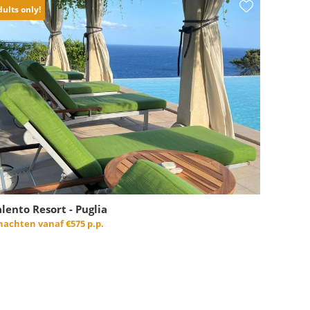
ults only!
alento Resort - Puglia
 nachten vanaf
€575 p.p.