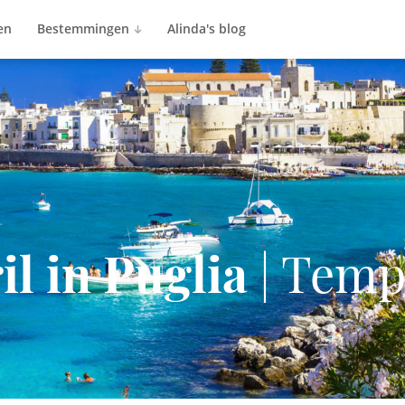
en
Bestemmingen
Alinda's blog
il in Puglia
| Temp