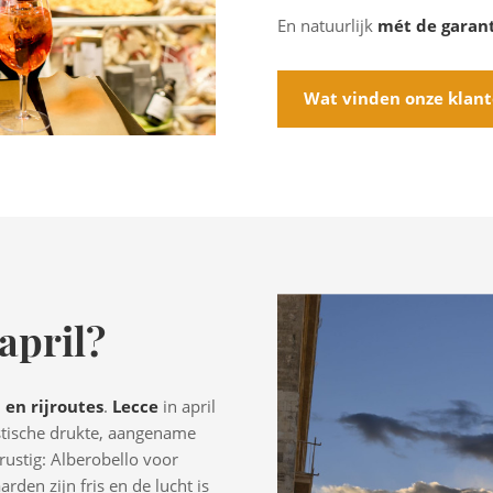
En natuurlijk
mét de garan
Wat vinden onze klan
 april?
 en rijroutes
.
Lecce
in april
istische drukte, aangename
 rustig: Alberobello voor
rden zijn fris en de lucht is