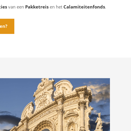
ties
van een
Pakketreis
en het
Calamiteitenfonds
.
ten?