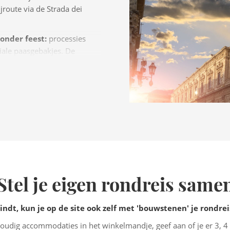
jroute via de Strada dei
zonder feest:
processies
iale paasgebakjes. De
oetigheden.
Als je in de
drukte bij kerken en in
Stel je eigen rondreis same
vindt, kun je op de site ook zelf met 'bouwstenen' je rondr
udig accommodaties in het winkelmandje, geef aan of je er 3, 4 