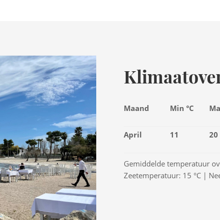
Klimaatover
Maand
Min °C
Ma
April
11
20
Gemiddelde temperatuur ove
Zeetemperatuur: 15 °C | Nee