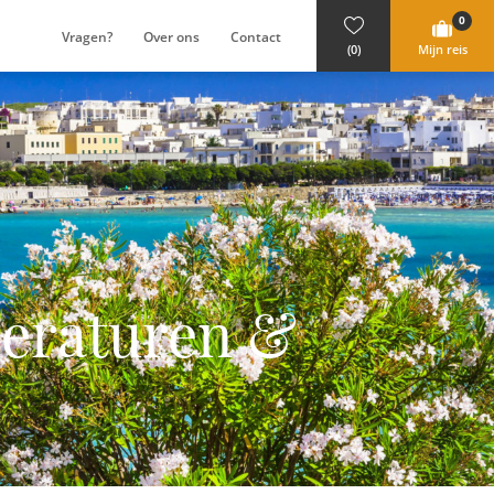
0
Vragen?
Over ons
Contact
(0)
Mijn reis
eraturen &