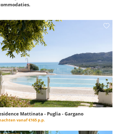
ccommodaties.
esidence Mattinata - Puglia - Gargano
 nachten vanaf
€165 p.p.