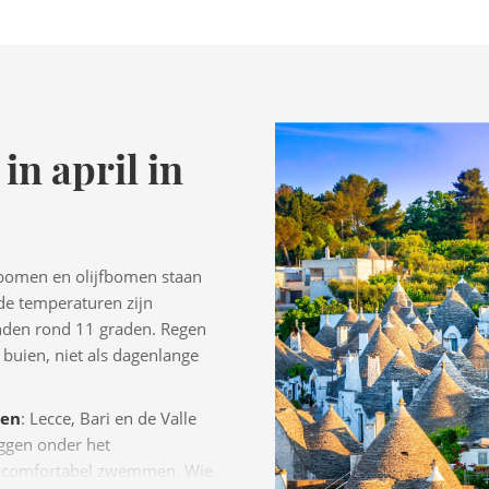
in april in
bomen en olijfbomen staan
 de temperaturen zijn
nden rond 11 graden. Regen
buien, niet als dagenlange
den
: Lecce, Bari en de Valle
liggen onder het
or comfortabel zwemmen. Wie