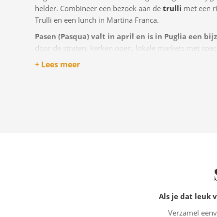
helder. Combineer een bezoek aan de
trulli
met een ri
Trulli en een lunch in Martina Franca.
Pasen (Pasqua) valt in april en is in Puglia een bij
door de straten, kerken open, lokale markets met spec
Pasticciotti
en
Scarcelle
zijn typisch Pugliese paasz
+ Lees meer
paasweek reist, houd dan rekening met wat meer 
de centra.
Als je dat leuk 
Verzamel eenvo