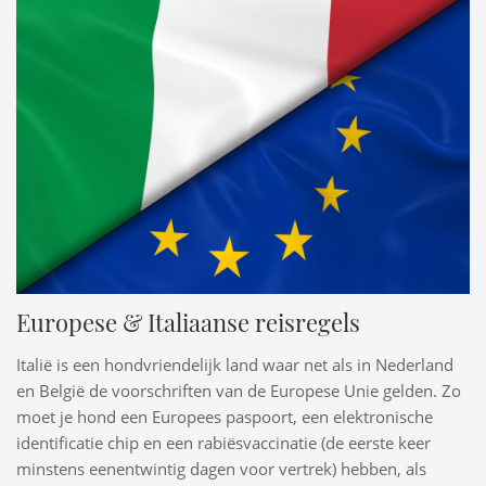
Europese & Italiaanse reisregels
Italië is een hondvriendelijk land waar net als in Nederland
en België de voorschriften van de Europese Unie gelden. Zo
moet je hond een Europees paspoort, een elektronische
identificatie chip en een rabiësvaccinatie (de eerste keer
minstens eenentwintig dagen voor vertrek) hebben, als