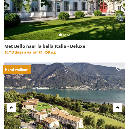
Met Bello naar la bella Italia - Deluxe
10/13 dagen vanaf
€1.459 p.p.
Hond welkom!
Vorige
Volg