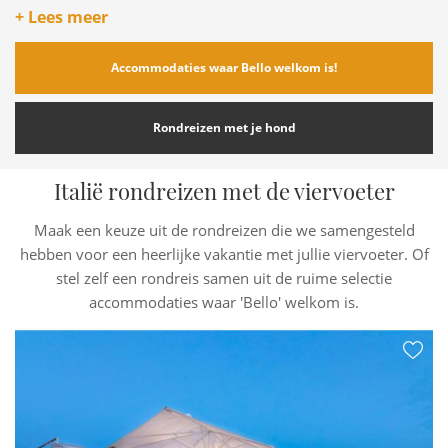
hond wilt meenemen, krijg je direct een overzicht van de
+ Lees meer
accommodaties in Italië met hond. We hebben ook 'kant en
klare' rondreizen samengesteld.
Accommodaties waar Bello welkom is!
Wanneer je specifieke vragen hebt, laat het
ons
weten.
Rondreizen met je hond
Italië rondreizen met de viervoeter
Maak een keuze uit de rondreizen die we samengesteld
hebben voor een heerlijke vakantie met jullie viervoeter. Of
stel zelf een rondreis samen uit de ruime selectie
accommodaties waar 'Bello' welkom is.