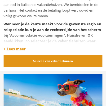
aanbod in Italiaanse vakantiehuizen. We bemiddelen in de
verhuur. Het contact en de betaling loopt vertrouwd en
veilig gewoon via Italmania.
Wanneer je de keuze maakt voor de gewenste regio en
reisperiode kun je aan de rechterzijde van het scherm
bij 'Accommodatie voorzieningen", Huisdieren OK
aanklikken. Zo selecteer je de vakantiehuizen waar
Bello welkom is.
+ Lees meer
Klik op onderstaande knop voor toegang tot het aanbod van
vakantiewoningen en villa's in Italië.
Selectie van vakantiehuizen