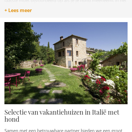
laatste moet bijvoorbeeld op als je je hond meeneemt in het
openbaar vervoer.
+ Lees meer
Per regio of gemeente gelden mogelijk aanvullende regels.
Check daarom altijd bij het boeken van je verblijf of er nog
lokale regels zijn waar je als baasje aan moet voldoen als je
je hond meeneemt.
Honden in het openbaar vervoer
Honden moeten in het openbaar vervoer (in de trein, bus,
tram, metro maar ook de in de kleinere
funicolari
)
aangelijnd en gemuilkorfd zijn en een eigen kaartje hebben
(dit is vaak wel een aangepast tarief).
Kleine honden mogen soms gratis mee in de trein wanneer
ze in een tas zitten (en geen zitplaats bezet houden) met
maximale afmetingen van zeventig bij dertig bij vijftig
centimeter.
Selectie van vakantiehuizen in Italië met
hond
Samen met een betrouwbare partner bieden we een groot