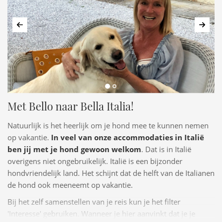
Vorige
Volg
Met Bello naar Bella Italia!
Natuurlijk is het heerlijk om je hond mee te kunnen nemen
op vakantie.
In veel van onze accommodaties in Italië
ben jij met je hond gewoon welkom
. Dat is in Italië
overigens niet ongebruikelijk. Italië is een bijzonder
hondvriendelijk land. Het schijnt dat de helft van de Italianen
de hond ook meeneemt op vakantie.
Bij het zelf samenstellen van je reis kun je het filter
'Interesse' gebruiken. Wanneer je hier aanvinkt dat je je