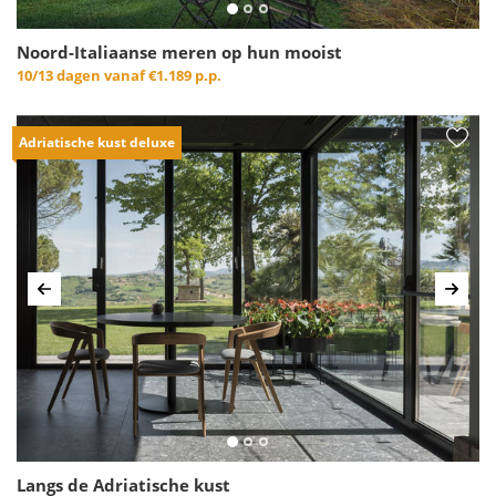
Noord-Italiaanse meren op hun mooist
10/13 dagen vanaf
€1.189 p.p.
Adriatische kust deluxe
Vorige
Volg
Langs de Adriatische kust