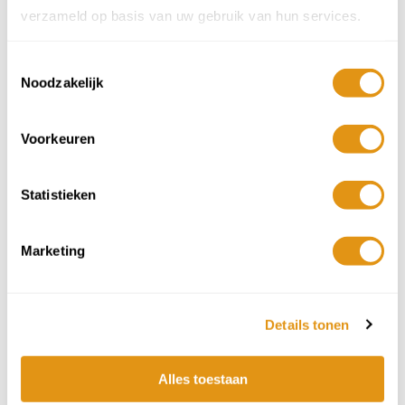
Borgo Ginori - Toscane
verzameld op basis van uw gebruik van hun services.
3 nachten vanaf
€195 p.p.
Toestemmingsselectie
Noodzakelijk
Voorkeuren
Statistieken
Marketing
Details tonen
Villa Montalbano - Toscane
3 nachten vanaf
€399 p.p.
Alles toestaan