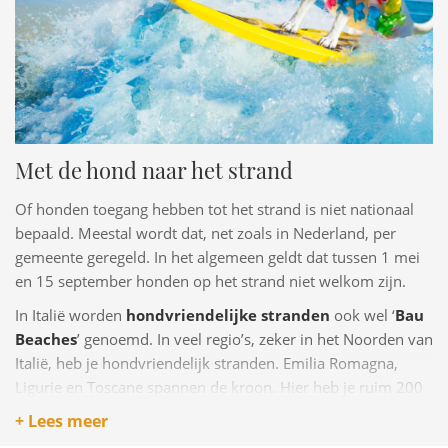
Met de hond naar het strand
Of honden toegang hebben tot het strand is niet nationaal
bepaald. Meestal wordt dat, net zoals in Nederland, per
gemeente geregeld. In het algemeen geldt dat tussen 1 mei
en 15 september honden op het strand niet welkom zijn.
In Italië worden
hondvriendelijke stranden
ook wel ‘
Bau
Beaches
’ genoemd. In veel regio’s, zeker in het Noorden van
Italië, heb je hondvriendelijk stranden. Emilia Romagna,
Ligurie en Toscane spannen de kroon. Hier heb je ruim 200
stranden waar honden welkom zijn. Hoe verder je naar het
+ Lees meer
zuiden reist, hoe minder dat er worden.