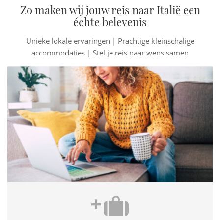
Zo maken wij jouw reis naar Italië een
Op de website van Zampa Vacanza vind je (in het Italiaans)
échte belevenis
een
overzicht van stranden die toegankelijk zijn voor
honden
, mooi onderverdeeld per regio. Zo kun je voor jouw
Unieke lokale ervaringen | Prachtige kleinschalige
vakantiebestemming de dichtstbijzijnde stranden vinden
accommodaties | Stel je reis naar wens samen
waar je ook met je hond naartoe kunt.