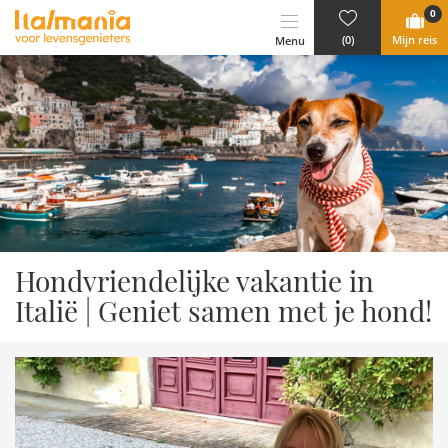
Ga naar content
0
(0)
Mijn reis
Menu
Hondvriendelijke vakantie in
Italië | Geniet samen met je hond!