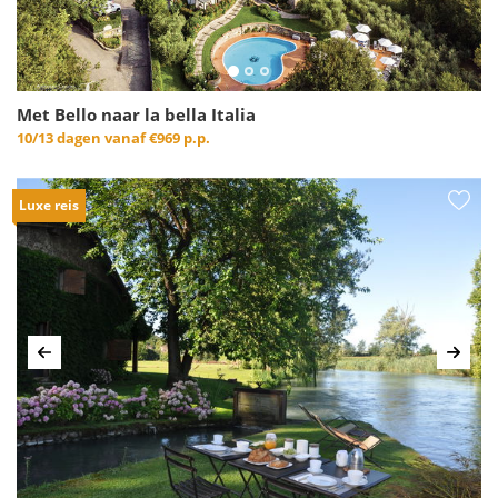
Met Bello naar la bella Italia
10/13 dagen vanaf
€969 p.p.
Luxe reis
Vorige
Volg