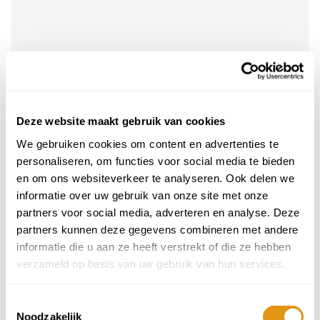
Bekijk op kaart
Deze website maakt gebruik van cookies
Reisduur
We gebruiken cookies om content en advertenties te
10 dagen
personaliseren, om functies voor social media te bieden
en om ons websiteverkeer te analyseren. Ook delen we
13 dagen
informatie over uw gebruik van onze site met onze
partners voor social media, adverteren en analyse. Deze
Volwassenen >17 jr
Kinderen 2 t/m 16 jr
partners kunnen deze gegevens combineren met andere
Aantal
Aantal
Min 1
Plus 1
Min 1
Plus 1
-
+
-
+
informatie die u aan ze heeft verstrekt of die ze hebben
verzameld op basis van uw gebruik van hun services.
Baby's 0 t/m 1 jr
Aantal
Min 1
Plus 1
-
+
Toestemmingsselectie
Noodzakelijk