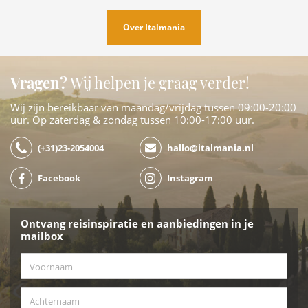
Over Italmania
Vragen?
Wij helpen je graag verder!
Wij zijn bereikbaar van maandag/vrijdag tussen 09:00-20:00
uur. Op zaterdag & zondag tussen 10:00-17:00 uur.
(+31)23-2054004
hallo@italmania.nl
Facebook
Instagram
Ontvang reisinspiratie en aanbiedingen in je
mailbox
Voornaam
*
Achternaam
*