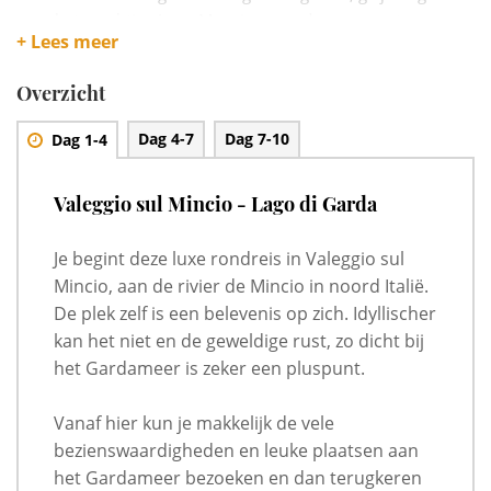
naar het prachtige Lago Maggiore, op de grens met
+ Lees meer
Zwitserland. ook hier overnacht je weer direct aan het water,
in een prachtig klassiek hotel.
Overzicht
Dit is een reis voor liefhebbers van luxe, mooie uitzichten,
culinair genieten en weg van de massa. Voor ons persoonlijk
Dag 4-7
Dag 7-10
Dag 1-4
echt een aanrader!
Valeggio sul Mincio - Lago di Garda
Je begint deze luxe rondreis in Valeggio sul
Mincio, aan de rivier de Mincio in noord Italië.
De plek zelf is een belevenis op zich. Idyllischer
kan het niet en de geweldige rust, zo dicht bij
het Gardameer is zeker een pluspunt.
Vanaf hier kun je makkelijk de vele
bezienswaardigheden en leuke plaatsen aan
het Gardameer bezoeken en dan terugkeren