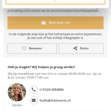
Exclusief vlucht/huurauto, boekingskosten, calamiteitenfonds en
lokale heffingen. Vlucht en/of huurauto boeken we in overleg. Na
je boeking controleren we de accommodatie-beschikbaarheid.
Boek deze reis
In de volgende stap kies je het kamertype en extra experiences.
Je ziet ook of het ontbijt inbegrepen is.
Bewaren
Delen
Heb je vragen? Wij helpen je graag verder!
Wij zijn bereikbaar van ma. t/m vr. tussen 09:00-20:00 uur. Op za.
& zo. tussen 10:00-17:00 uur.
(+31)23-2054004
hallo@italmania.nl
Alinda