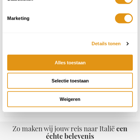
lokale heffingen. Vlucht en/of huurauto boeken we in overleg. Na
je boeking controleren we de accommodatie-beschikbaarheid.
Marketing
Voeg toe aan mijn reis
In de volgende stap kies je het kamertype en extra experiences.
Je ziet ook of het ontbijt inbegrepen is.
Details tonen
Heb je vragen? Wij helpen je graag verder!
Alles toestaan
Wij zijn bereikbaar van ma. t/m vr. tussen 09:00-20:00 uur. Op za.
& zo. tussen 10:00-17:00 uur.
Selectie toestaan
(+31)23-2054004
Weigeren
hallo@italmania.nl
Alinda
Zo maken wij jouw reis naar Italië
een
échte belevenis