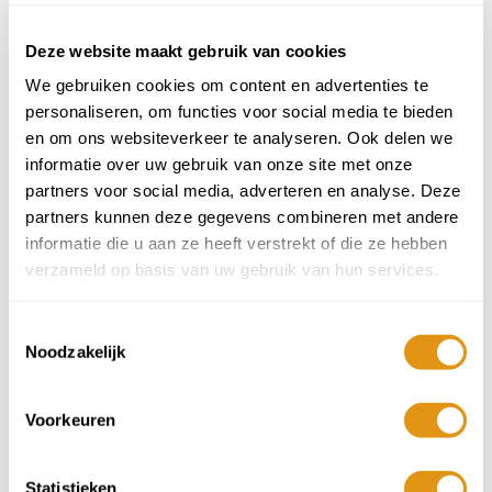
Augustus 2026
ma
di
wo
do
vr
za
zo
Deze website maakt gebruik van cookies
27
28
29
30
31
1
2
We gebruiken cookies om content en advertenties te
personaliseren, om functies voor social media te bieden
en om ons websiteverkeer te analyseren. Ook delen we
3
4
5
6
7
8
9
informatie over uw gebruik van onze site met onze
partners voor social media, adverteren en analyse. Deze
10
11
12
13
14
15
16
1.299,-
1.299,-
1.299,-
1.299,-
1.299,-
1.299,-
1.299,-
partners kunnen deze gegevens combineren met andere
informatie die u aan ze heeft verstrekt of die ze hebben
17
18
19
20
21
22
23
1.299,-
1.299,-
1.299,-
1.299,-
1.299,-
1.299,-
1.299,-
verzameld op basis van uw gebruik van hun services.
24
25
26
27
28
29
30
1.299,-
1.299,-
1.299,-
1.299,-
1.299,-
1.299,-
1.299,-
Toestemmingsselectie
Noodzakelijk
31
1
2
3
4
5
6
1.299,-
1.299,-
1.299,-
1.299,-
1.299,-
1.299,-
1.299,-
Voorkeuren
855,-
vanaf
per persoon
Prijzen 2026 onder voorbehoud, per persoon o.b.v. 2 personen.
Statistieken
Exclusief vlucht/huurauto, boekingskosten, calamiteitenfonds en