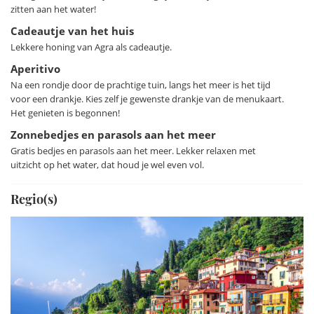
hotel. Het is een levendige stad aan de noordoever van het
zitten aan het water!
Lago Maggiore. Met iedere woensdag een markt die veel
Cadeautje van het huis
publiek trekt.
Lekkere honing van Agra als cadeautje.
Aperitivo
Een van de belangrijkste steden is Stresa, gelegen aan de
Na een rondje door de prachtige tuin, langs het meer is het tijd
westelijke en meest schilderachtige oever van Lago
voor een drankje. Kies zelf je gewenste drankje van de menukaart.
Maggiore. Vanaf de Monte Mottarone heb je een fantastisch
Het genieten is begonnen!
uitzicht over zeven meren. Of bezoek hier de botanische tuin
Zonnebedjes en parasols aan het meer
- ‘Giardini Botanico Alpinia’.
Gratis bedjes en parasols aan het meer. Lekker relaxen met
uitzicht op het water, dat houd je wel even vol.
Maar de grote trekkers hier zijn de prachtige Borromeïsche
eilanden die je per kleine ferry kunt bezoeken. Isola Bella,
Regio(s)
met het 17e-eeuwse barokke Palazzo Bella, dat bekend staat
om de tuinen en kunstwerken. Isola Madre met Palazzo
Madre en de paraderende pauwen. En als laatste Isola dei
Pescatori, een bescheiden vissersdorp met uitstekende
restaurants.
De villa ligt nog geen 15 km van de Zwitserse grens. Zo kun