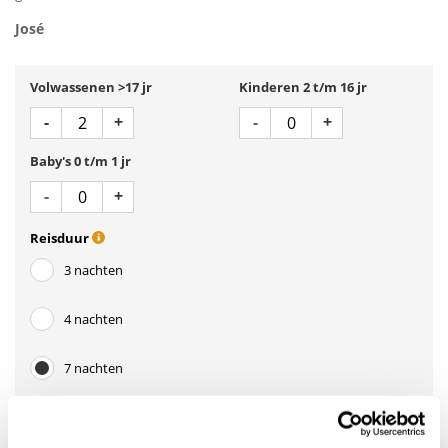
José
Volwassenen >17 jr
Kinderen 2 t/m 16 jr
Aantal
Aantal
Min 1
Plus 1
Min 1
Plus 1
-
+
-
+
Baby's 0 t/m 1 jr
Aantal
Min 1
Plus 1
-
+
Reisduur
3 nachten
4 nachten
7 nachten
Aankomstdatum