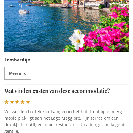
je bijvoorbeeld ook een bezoek brengen aan Locarno, de
zonnigste stad van Zwitserland die op 40 minuten rijden van
het hotel ligt. Het is bijzonder om het contrast tussen de
twee landen te ervaren op zo’n korte afstand.
Lombardije
Meer info
Wat vinden gasten van deze accommodatie?
We werden hartelijk ontvangen in het hotel, dat op een erg
mooie plek ligt aan het Lago Maggiore. Fijn terras om een
drankje te nuttigen, mooi restaurant. Un albergo con la gente
gentile.