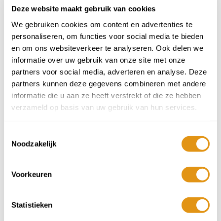
ma
di
wo
do
vr
za
zo
Deze website maakt gebruik van cookies
27
28
29
30
31
1
2
We gebruiken cookies om content en advertenties te
personaliseren, om functies voor social media te bieden
3
4
5
6
7
8
9
en om ons websiteverkeer te analyseren. Ook delen we
informatie over uw gebruik van onze site met onze
partners voor social media, adverteren en analyse. Deze
10
11
12
13
14
15
16
partners kunnen deze gegevens combineren met andere
informatie die u aan ze heeft verstrekt of die ze hebben
17
18
19
20
21
22
23
verzameld op basis van uw gebruik van hun services.
24
25
26
27
28
29
30
Toestemmingsselectie
Noodzakelijk
31
1
2
3
4
5
6
De prijs van deze accommodatie is op aanvraag.
Voorkeuren
Bel of mail ons voor informatie. Je kunt 'm ook
toevoegen aan 'mijn reis'. We sturen je dan een
offerte inclusief de prijs van deze bestemming.
Statistieken