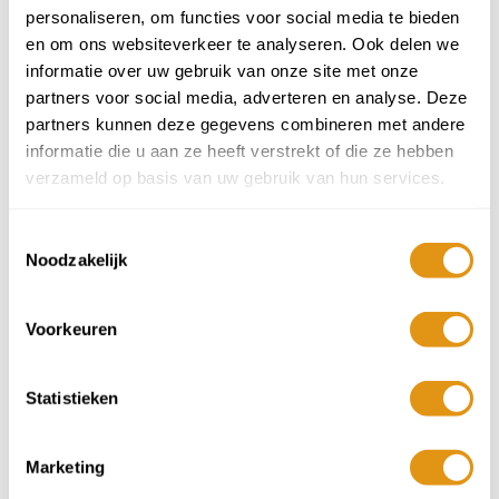
personaliseren, om functies voor social media te bieden
Aantal
Min 1
Plus 1
-
+
en om ons websiteverkeer te analyseren. Ook delen we
informatie over uw gebruik van onze site met onze
Reisduur
partners voor social media, adverteren en analyse. Deze
3 nachten
partners kunnen deze gegevens combineren met andere
informatie die u aan ze heeft verstrekt of die ze hebben
4 nachten
verzameld op basis van uw gebruik van hun services.
7 nachten
Toestemmingsselectie
Noodzakelijk
Aankomstdatum
Augustus 2026
Voorkeuren
ma
di
wo
do
vr
za
zo
27
28
29
30
31
1
2
Statistieken
9
3
4
5
6
7
8
325,-
Marketing
10
11
12
13
14
15
16