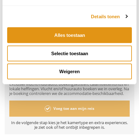
335,-
345,-
355,-
355,-
355,-
355,-
355,-
17
18
19
20
21
22
23
Details tonen
355,-
355,-
355,-
355,-
355,-
355,-
355,-
24
25
26
27
28
29
30
Alles toestaan
325,-
295,-
265,-
265,-
265,-
265,-
265,-
31
1
2
3
4
5
6
Selectie toestaan
265,-
265,-
265,-
265,-
265,-
265,-
265,-
155,-
vanaf
per persoon
Weigeren
Prijzen 2026 onder voorbehoud, per persoon o.b.v. 2 personen.
Exclusief vlucht/huurauto, boekingskosten, calamiteitenfonds en
lokale heffingen. Vlucht en/of huurauto boeken we in overleg. Na
je boeking controleren we de accommodatie-beschikbaarheid.
Voeg toe aan mijn reis
In de volgende stap kies je het kamertype en extra experiences.
Je ziet ook of het ontbijt inbegrepen is.