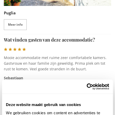
Puglia
Meer info
Wat vinden gasten van deze accommodatie?
Mooie accommodatie met ruime zeer comfortabele kamers.
Gastvrouw en haar familie zijn geweldig. Prima plek om tot
rust te komen. Veel goede stranden in de buurt.
Sebastiaan
Volwassenen >17 jr
Kinderen 2 t/m 16 jr
Aantal
Aantal
Min 1
Plus 1
Min 1
Plus 1
-
+
-
+
Deze website maakt gebruik van cookies
Baby's 0 t/m 1 jr
We gebruiken cookies om content en advertenties te