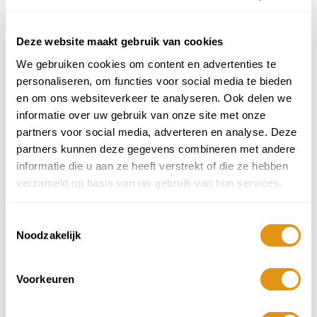
Aankomstdatum
September 2026
Deze website maakt gebruik van cookies
ma
di
wo
do
vr
za
zo
We gebruiken cookies om content en advertenties te
6
31
1
2
3
4
5
609,-
personaliseren, om functies voor social media te bieden
en om ons websiteverkeer te analyseren. Ook delen we
7
8
9
10
11
12
13
informatie over uw gebruik van onze site met onze
609,-
609,-
609,-
609,-
609,-
609,-
609,-
partners voor social media, adverteren en analyse. Deze
14
15
16
17
18
19
20
partners kunnen deze gegevens combineren met andere
609,-
609,-
609,-
609,-
609,-
609,-
609,-
informatie die u aan ze heeft verstrekt of die ze hebben
21
22
23
24
25
26
27
verzameld op basis van uw gebruik van hun services.
609,-
609,-
609,-
609,-
609,-
609,-
609,-
28
29
30
1
2
3
4
Toestemmingsselectie
559,-
509,-
459,-
409,-
409,-
409,-
409,-
Noodzakelijk
5
6
7
8
9
10
11
409,-
409,-
409,-
409,-
409,-
409,-
409,-
Voorkeuren
409,-
vanaf
per persoon