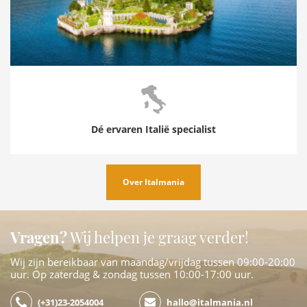
Dé ervaren Italië specialist
Over Italmania
Vragen?
Wij helpen je graag verder!
Wij zijn bereikbaar van maandag/vrijdag tussen 09:00-20:00
uur. Op zaterdag & zondag tussen 10:00-17:00 uur.
(+31)23-2054004
hallo@italmania.nl