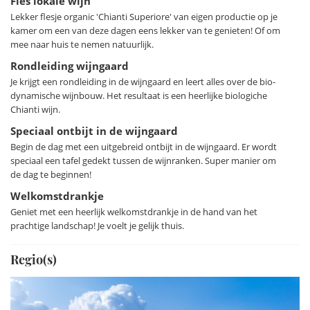
Fles lokale wijn
de omgeving, zoals Pisa, Lucca, Volterra, San Gimignano
Lekker flesje organic 'Chianti Superiore' van eigen productie op je
en Florence, maar ook de Toscaanse kust, zijn met de auto
kamer om een van deze dagen eens lekker van te genieten! Of om
makkelijk te bereiken vanaf het landgoed.
mee naar huis te nemen natuurlijk.
Rondleiding wijngaard
Je krijgt een rondleiding in de wijngaard en leert alles over de bio-
dynamische wijnbouw. Het resultaat is een heerlijke biologiche
Chianti wijn.
Speciaal ontbijt in de wijngaard
Begin de dag met een uitgebreid ontbijt in de wijngaard. Er wordt
speciaal een tafel gedekt tussen de wijnranken. Super manier om
de dag te beginnen!
Welkomstdrankje
Geniet met een heerlijk welkomstdrankje in de hand van het
prachtige landschap! Je voelt je gelijk thuis.
Regio(s)