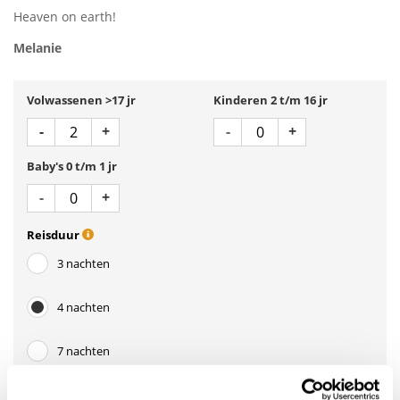
Heaven on earth!
Melanie
Volwassenen >17 jr
Kinderen 2 t/m 16 jr
Aantal
Aantal
Min 1
Plus 1
Min 1
Plus 1
-
+
-
+
Baby's 0 t/m 1 jr
Aantal
Min 1
Plus 1
-
+
Reisduur
3 nachten
4 nachten
7 nachten