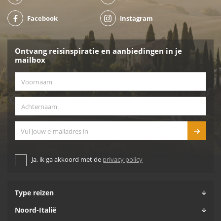
Facebook
Instagram
Ontvang reisinspiratie en aanbiedingen in je
mailbox
Voornaam
*
Achternaam
*
E-mailadres
Ja, ik ga akkoord met de
privacy policy
Type reizen
Noord-Italië