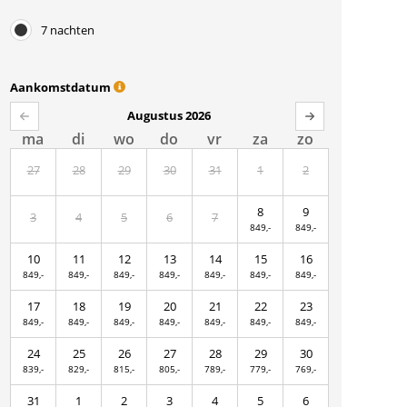
7 nachten
Aankomstdatum
Augustus 2026
ma
di
wo
do
vr
za
zo
27
28
29
30
31
1
2
8
9
3
4
5
6
7
849,-
849,-
10
11
12
13
14
15
16
849,-
849,-
849,-
849,-
849,-
849,-
849,-
17
18
19
20
21
22
23
849,-
849,-
849,-
849,-
849,-
849,-
849,-
24
25
26
27
28
29
30
839,-
829,-
815,-
805,-
789,-
779,-
769,-
31
1
2
3
4
5
6