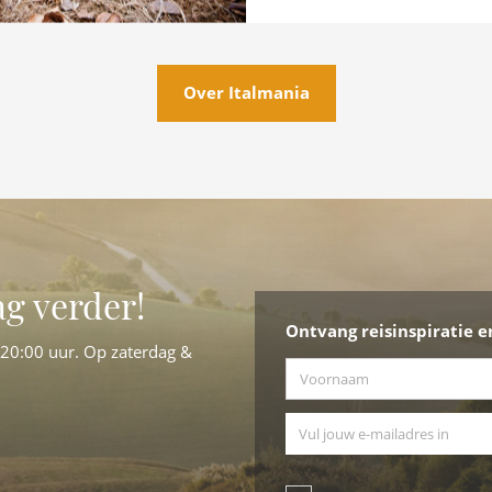
Over Italmania
ag verder!
Ontvang reisinspiratie e
-20:00 uur. Op zaterdag &
Voornaam
*
E-mailadres