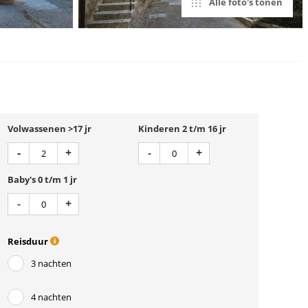
Alle foto's tonen
Volwassenen >17 jr
Kinderen 2 t/m 16 jr
Aantal
Aantal
Min 1
Plus 1
Min 1
Plus 1
-
+
-
+
Baby's 0 t/m 1 jr
Aantal
Min 1
Plus 1
-
+
Reisduur
3 nachten
4 nachten