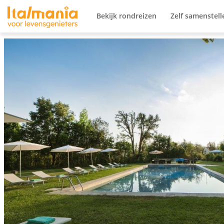
Ga naar content
Bekijk rondreizen
Zelf samenstell