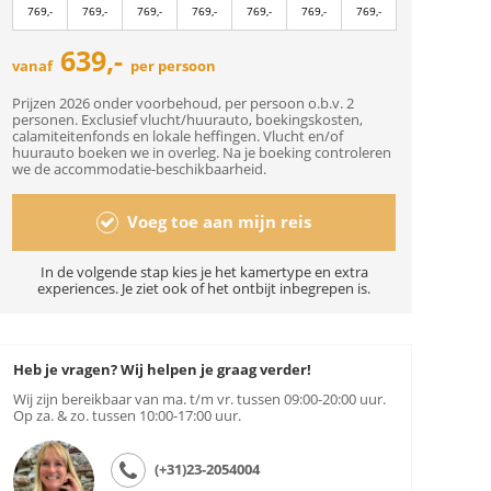
769,-
769,-
769,-
769,-
769,-
769,-
769,-
639,-
vanaf
per persoon
Prijzen 2026 onder voorbehoud, per persoon o.b.v. 2
personen. Exclusief vlucht/huurauto, boekingskosten,
calamiteitenfonds en lokale heffingen. Vlucht en/of
huurauto boeken we in overleg. Na je boeking controleren
we de accommodatie-beschikbaarheid.
Voeg toe aan mijn reis
In de volgende stap kies je het kamertype en extra
experiences. Je ziet ook of het ontbijt inbegrepen is.
Heb je vragen? Wij helpen je graag verder!
Wij zijn bereikbaar van ma. t/m vr. tussen 09:00-20:00 uur.
Op za. & zo. tussen 10:00-17:00 uur.
(+31)23-2054004