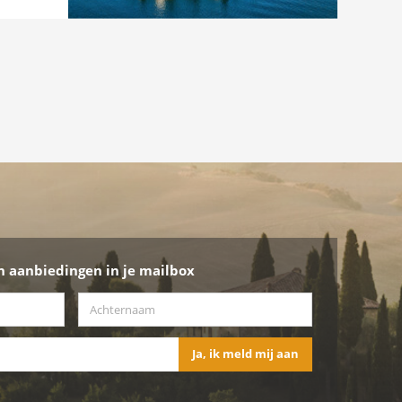
n aanbiedingen in je mailbox
Achternaam
*
Ja, ik meld mij aan