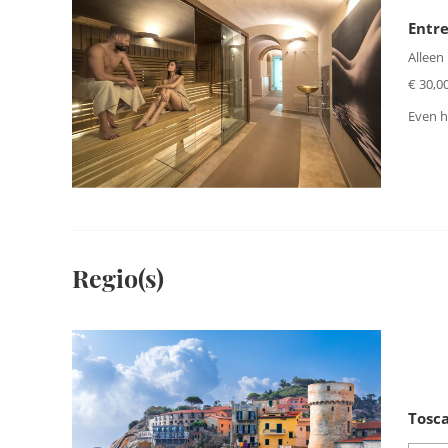
Entr
Alleen
€ 30,00
Even h
Regio(s)
Tosc