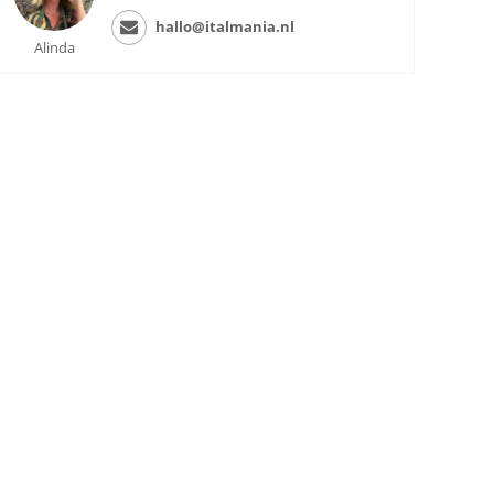
hallo@italmania.nl
Alinda