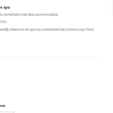
ee spa
 in combinatie met deze accommodatie
 p.p.
eerlijk relaxen in de spa van zusterhotel San Lorenzo (op 3 km)
ane