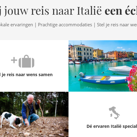
een éc
 jouw reis naar Italië
okale ervaringen | Prachtige accommodaties | Stel je reis naar w
l je reis naar wens samen
Dé ervaren Italië special