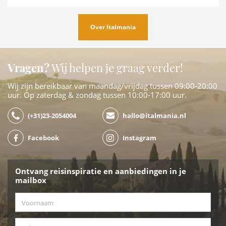
Over Italmania
Vragen?
Wij helpen je graag verder!
Wij zijn bereikbaar van maandag/vrijdag tussen 09:00-20:00
uur. Op zaterdag & zondag tussen 10:00-17:00 uur.
(+31)23-2054004
hallo@italmania.nl
Facebook
Instagram
Ontvang reisinspiratie en aanbiedingen in je
mailbox
Voornaam
*
Achternaam
*