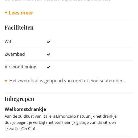
gemeenschappelijke lounge en een tuin met terrassen, om
+ Lees meer
heerijk te relaxen na een dagje op pad te zijn geweest. Hier
wordt dagelijks ook het continentaal ontbijt geserveerd.
Faciliteiten
Direct bij de accommodatie kun je de auto gratis parkeren.
Wifi
Het Relais ligt op 1,4 km afstand van de beroemde
sprookjesachtige tuinen van Villa Rufolo in Ravello en op 2
Zwembad
km ligt Maiori, een van de populairste badplaatsen van de
Amalfikust, met een fijn zandstrand, een jachthaven en
Airconditioning
boulevard.
Het zwembad is geopend van mei tot eind september.
Een heerlijke plek, op afstand van de drukte van de kust en
dichtbij het muziek-dorpje Ravello.
Inbegrepen
Welkomstdrankje
Aan de zuidkust van Italië is Limoncello natuurlijk hèt drankje,
dus je begint je verblijf met een heerlijk glaasje van dit citroen
likeurtje. Cin Cin!