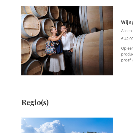
Wijn
Alleen
€ 42,00
Op een
produc
proef 
Regio(s)