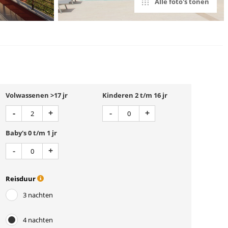
Alle foto's tonen
Volwassenen >17 jr
Kinderen 2 t/m 16 jr
Aantal
Aantal
Min 1
Plus 1
Min 1
Plus 1
-
+
-
+
Baby's 0 t/m 1 jr
Aantal
Min 1
Plus 1
-
+
Reisduur
3 nachten
4 nachten