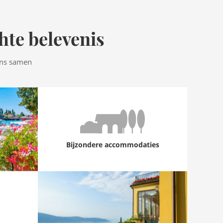
hte belevenis
ens samen
Bijzondere accommodaties