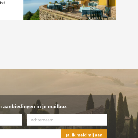
ist
n aanbiedingen in je mailbox
Achternaam
*
Ja, ik meld mij aan