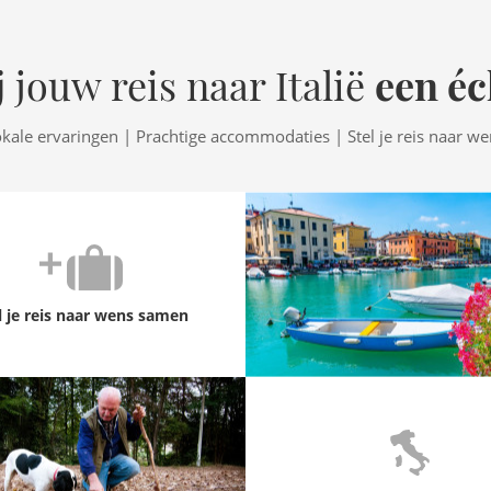
een éc
 jouw reis naar Italië
okale ervaringen | Prachtige accommodaties | Stel je reis naar w
l je reis naar wens samen