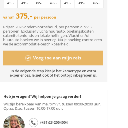
495,-
495,-
495,-
495,-
495,-
495,-
495,-
375,-
vanaf
per persoon
Prijzen 2026 onder voorbehoud, per persoon o.b.v. 2
personen. Exclusief vlucht/huurauto, boekingskosten,
calamiteitenfonds en lokale heffingen. Vlucht en/of
huurauto boeken we in overleg. Na je boeking controleren
we de accommodatie-beschikbaarheid.
Voeg toe aan mijn reis
In de volgende stap kies je het kamertype en extra
experiences. Je ziet ook of het ontbijt inbegrepen is.
Heb je vragen? Wij helpen je graag verder!
Wij zijn bereikbaar van ma. t/m vr. tussen 09:00-20:00 uur.
Op za. & zo. tussen 10:00-17:00 uur.
(+31)23-2054004