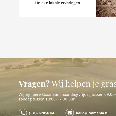
Unieke lokale ervaringen
Vragen?
Wij helpen je gra
Wij zijn bereikbaar van maandag/vrijdag tussen 09:00
zondag tussen 10:00-17:00 uur.
(+31)23-2054004
hallo@italmania.nl