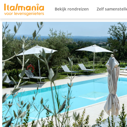
Ga naar content
Bekijk rondreizen
Zelf samenstell