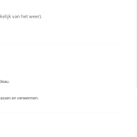
elijk van het weer).
adeau.
errassen en verwennen.