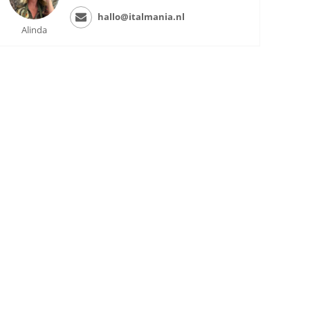
hallo@italmania.nl
Alinda