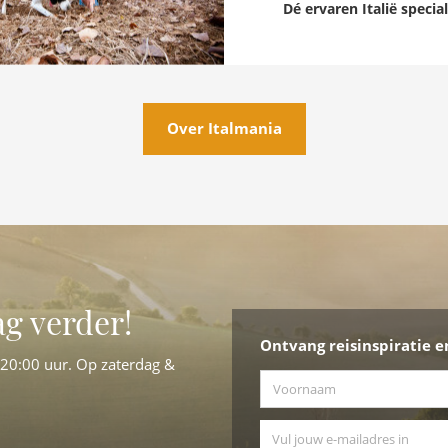
Dé ervaren Italië special
Over Italmania
ag verder!
Ontvang reisinspiratie e
-20:00 uur. Op zaterdag &
Voornaam
*
E-mailadres