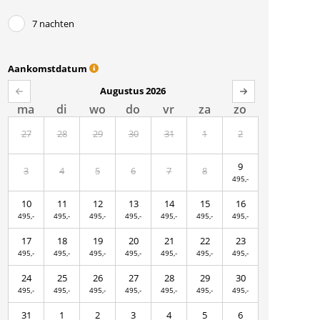
7 nachten
Aankomstdatum
Augustus 2026
ma
di
wo
do
vr
za
zo
27
28
29
30
31
1
2
9
3
4
5
6
7
8
495,-
10
11
12
13
14
15
16
495,-
495,-
495,-
495,-
495,-
495,-
495,-
17
18
19
20
21
22
23
495,-
495,-
495,-
495,-
495,-
495,-
495,-
24
25
26
27
28
29
30
495,-
495,-
495,-
495,-
495,-
495,-
495,-
31
1
2
3
4
5
6