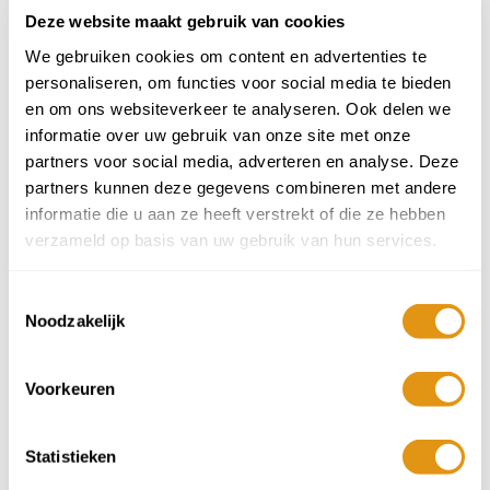
Deze website maakt gebruik van cookies
Volwassenen >17 jr
Kinderen 2 t/m 16 jr
We gebruiken cookies om content en advertenties te
Aantal
Aantal
Min 1
Plus 1
Min 1
Plus 1
-
+
-
+
personaliseren, om functies voor social media te bieden
en om ons websiteverkeer te analyseren. Ook delen we
Baby's 0 t/m 1 jr
informatie over uw gebruik van onze site met onze
Aantal
Min 1
Plus 1
-
+
partners voor social media, adverteren en analyse. Deze
partners kunnen deze gegevens combineren met andere
Reisduur
informatie die u aan ze heeft verstrekt of die ze hebben
3 nachten
verzameld op basis van uw gebruik van hun services.
4 nachten
Toestemmingsselectie
Noodzakelijk
7 nachten
Voorkeuren
Aankomstdatum
Augustus 2026
Statistieken
ma
di
wo
do
vr
za
zo