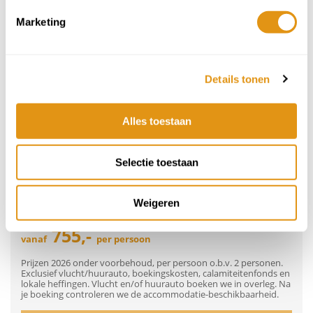
27
28
29
30
31
1
2
Marketing
3
4
5
6
7
8
9
Details tonen
10
11
12
13
14
15
16
905,-
905,-
905,-
905,-
905,-
905,-
905,-
17
18
19
20
21
22
23
Alles toestaan
905,-
905,-
905,-
905,-
905,-
905,-
905,-
24
25
26
27
28
29
30
Selectie toestaan
905,-
905,-
905,-
905,-
905,-
905,-
905,-
31
1
2
3
4
5
6
Weigeren
905,-
905,-
905,-
905,-
905,-
905,-
905,-
755,-
vanaf
per persoon
Prijzen 2026 onder voorbehoud, per persoon o.b.v. 2 personen.
Exclusief vlucht/huurauto, boekingskosten, calamiteitenfonds en
lokale heffingen. Vlucht en/of huurauto boeken we in overleg. Na
je boeking controleren we de accommodatie-beschikbaarheid.