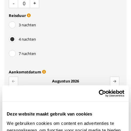
Aantal
Min 1
Plus 1
-
+
Reisduur
3 nachten
4 nachten
7 nachten
Aankomstdatum
Augustus 2026
ma
di
wo
do
vr
za
zo
27
28
29
30
31
1
2
Deze website maakt gebruik van cookies
3
4
5
6
7
8
9
We gebruiken cookies om content en advertenties te
10
11
12
13
14
15
16
personaliseren, om functies voor social media te bieden