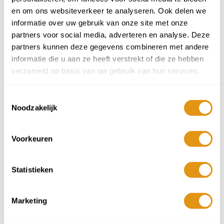
en om ons websiteverkeer te analyseren. Ook delen we
informatie over uw gebruik van onze site met onze
17
18
19
20
21
22
23
partners voor social media, adverteren en analyse. Deze
partners kunnen deze gegevens combineren met andere
24
25
26
27
28
29
30
informatie die u aan ze heeft verstrekt of die ze hebben
verzameld op basis van uw gebruik van hun services.
31
1
2
3
4
5
6
Toestemmingsselectie
De prijs van deze accommodatie is op aanvraag.
Noodzakelijk
Bel of mail ons voor informatie. Je kunt 'm ook
toevoegen aan 'mijn reis'. We sturen je dan een
offerte inclusief de prijs van deze bestemming.
Voorkeuren
Voeg toe aan mijn reis
Statistieken
In de volgende stap kies je het kamertype en extra experiences.
Je ziet ook of het ontbijt inbegrepen is.
Marketing
Heb je vragen? Wij helpen je graag verder!