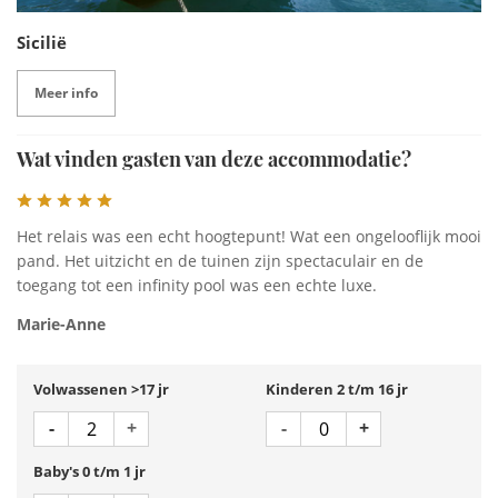
Sicilië
Meer info
Wat vinden gasten van deze accommodatie?
Het relais was een echt hoogtepunt! Wat een ongelooflijk mooi
pand. Het uitzicht en de tuinen zijn spectaculair en de
toegang tot een infinity pool was een echte luxe.
Marie-Anne
Volwassenen >17 jr
Kinderen 2 t/m 16 jr
Aantal
Aantal
Min 1
Plus 1
Min 1
Plus 1
-
+
-
+
Baby's 0 t/m 1 jr