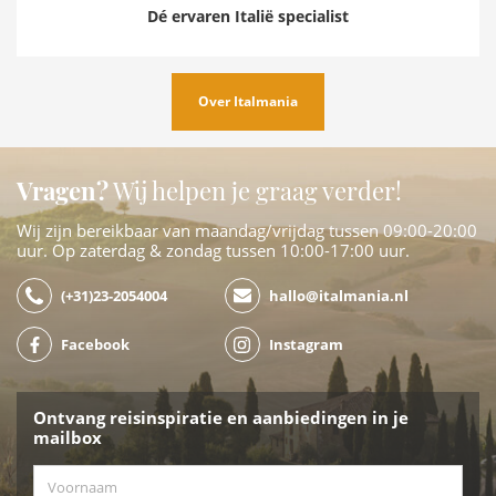
Dé ervaren Italië specialist
Over Italmania
Vragen?
Wij helpen je graag verder!
Wij zijn bereikbaar van maandag/vrijdag tussen 09:00-20:00
uur. Op zaterdag & zondag tussen 10:00-17:00 uur.
(+31)23-2054004
hallo@italmania.nl
Facebook
Instagram
Ontvang reisinspiratie en aanbiedingen in je
mailbox
Voornaam
*