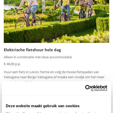
Elektrische fietshuur hele dag
Alleen in combinatie met deze accommodatie
€ 46,00 p.p.
Huur een fiets in Levico Terme en volg de mooie fietspaden van
Valsugana naar Borgo Valsugana of maake een rondje om het meer
van Levico en Caldonazzo.
Volwassenen >17 jr
Kinderen 2 t/m 16 jr
Aantal
Aantal
Deze website maakt gebruik van cookies
Min 1
Plus 1
Min 1
Plus 1
-
+
-
+