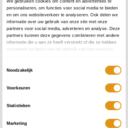
We gebruiken cookies om content en advertenties te
Baby's 0 t/m 1 jr
personaliseren, om functies voor social media te bieden
Aantal
Min 1
Plus 1
-
+
en om ons websiteverkeer te analyseren. Ook delen we
informatie over uw gebruik van onze site met onze
Reisduur
partners voor social media, adverteren en analyse. Deze
3 nachten
partners kunnen deze gegevens combineren met andere
informatie die u aan ze heeft verstrekt of die ze hebben
verzameld op basis van uw gebruik van hun services.
4 nachten
7 nachten
Toestemmingsselectie
Noodzakelijk
Aankomstdatum
Voorkeuren
Augustus 2026
ma
di
wo
do
vr
za
zo
Statistieken
27
28
29
30
31
1
2
8
9
3
4
5
6
7
Marketing
405,-
405,-