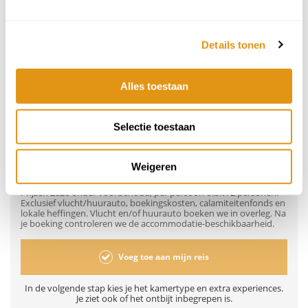
10
11
12
13
14
15
16
405,-
405,-
405,-
405,-
405,-
405,-
405,-
Details tonen
17
18
19
20
21
22
23
405,-
405,-
405,-
405,-
405,-
405,-
405,-
Alles toestaan
24
25
26
27
28
29
30
405,-
405,-
405,-
405,-
405,-
405,-
405,-
31
1
2
3
4
5
6
Selectie toestaan
405,-
405,-
405,-
405,-
405,-
405,-
405,-
315,-
Weigeren
vanaf
per persoon
Prijzen 2026 onder voorbehoud, per persoon o.b.v. 2 personen.
Exclusief vlucht/huurauto, boekingskosten, calamiteitenfonds en
lokale heffingen. Vlucht en/of huurauto boeken we in overleg. Na
je boeking controleren we de accommodatie-beschikbaarheid.
Voeg toe aan mijn reis
In de volgende stap kies je het kamertype en extra experiences.
Je ziet ook of het ontbijt inbegrepen is.