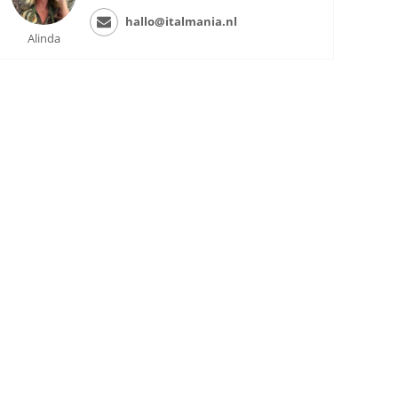
hallo@italmania.nl
Alinda