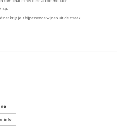
 in combinatie met deze accommodatie
 p.p.
 diner krijg je 3 bijpassende wijnen uit de streek.
ane
r info