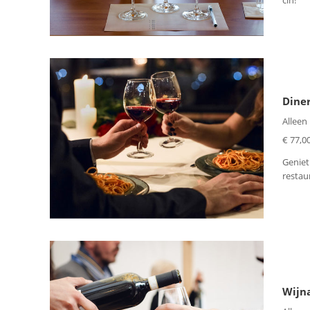
cin!
Dine
Alleen
€ 77,00
Geniet
restau
Wijn