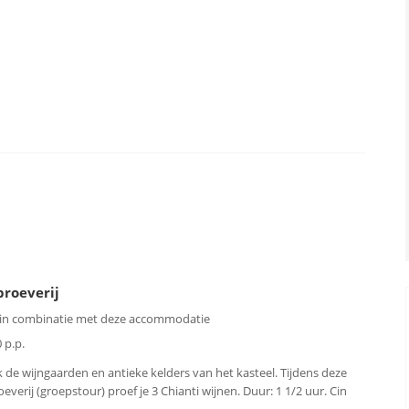
proeverij
 in combinatie met deze accommodatie
 p.p.
 de wijngaarden en antieke kelders van het kasteel. Tijdens deze
everij (groepstour) proef je 3 Chianti wijnen. Duur: 1 1/2 uur. Cin