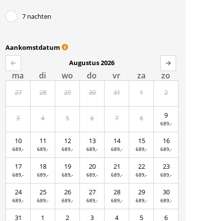
7 nachten
Aankomstdatum
Augustus 2026
ma
di
wo
do
vr
za
zo
27
28
29
30
31
1
2
9
3
4
5
6
7
8
689,-
10
11
12
13
14
15
16
689,-
689,-
689,-
689,-
689,-
689,-
689,-
17
18
19
20
21
22
23
689,-
689,-
689,-
689,-
689,-
689,-
689,-
24
25
26
27
28
29
30
689,-
689,-
689,-
689,-
689,-
689,-
689,-
31
1
2
3
4
5
6