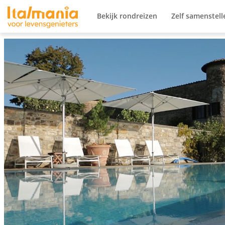
Ga naar content
Bekijk rondreizen
Zelf samenstell