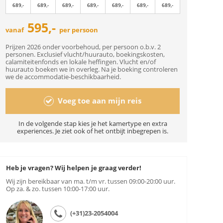
689,-
689,-
689,-
689,-
689,-
689,-
689,-
595,-
vanaf
per persoon
Prijzen 2026 onder voorbehoud, per persoon o.b.v. 2
personen. Exclusief vlucht/huurauto, boekingskosten,
calamiteitenfonds en lokale heffingen. Vlucht en/of
huurauto boeken we in overleg. Na je boeking controleren
we de accommodatie-beschikbaarheid.
Voeg toe aan mijn reis
In de volgende stap kies je het kamertype en extra
experiences. Je ziet ook of het ontbijt inbegrepen is.
Heb je vragen? Wij helpen je graag verder!
Wij zijn bereikbaar van ma. t/m vr. tussen 09:00-20:00 uur.
Op za. & zo. tussen 10:00-17:00 uur.
(+31)23-2054004