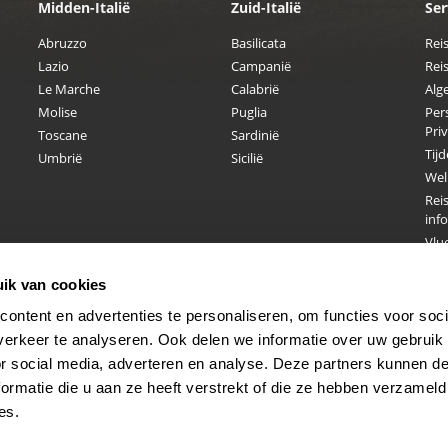
Midden-Italië
Zuid-Italië
Ser
Abruzzo
Basilicata
Rei
Lazio
Campanië
Reis
Le Marche
Calabrië
Alg
Molise
Puglia
Per
Pri
Toscane
Sardinië
Tijd
Umbrië
Sicilië
Welk
Reis
inf
Vluc
Hon
ik van cookies
Elek
Aut
ontent en advertenties te personaliseren, om functies voor soci
Vlie
erkeer te analyseren. Ook delen we informatie over uw gebruik
Trei
or social media, adverteren en analyse. Deze partners kunnen 
Reis
ormatie die u aan ze heeft verstrekt of die ze hebben verzameld
ann
es.
Reis