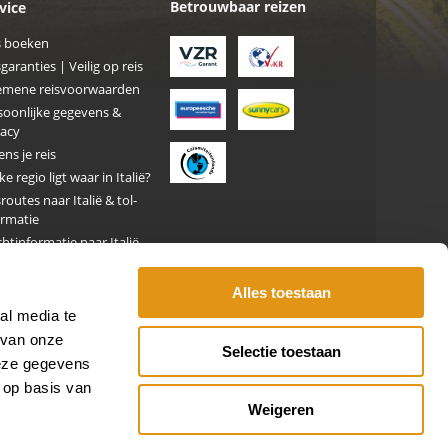
Betrouwbaar reizen
vice
s boeken
garanties | Veilig op reis
emene reisvoorwaarden
soonlijke gegevens &
vacy
ens je reis
e regio ligt waar in Italië?
routes naar Italië & tol-
ormatie
htinformatie naar Italië
d mee naar Italiê
trische auto in Italië
Alles toestaan
ohuur
al media te
gtickets
 van onze
Selectie toestaan
ntickets
deze gegevens
- en/of
 op basis van
uleringsverzekering
Weigeren
advies Italië