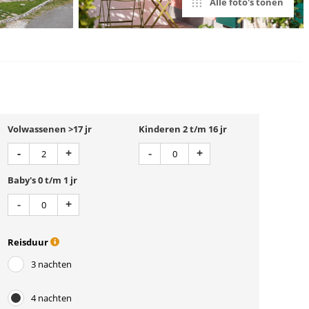
Alle foto's tonen
Volwassenen >17 jr
Kinderen 2 t/m 16 jr
Aantal
Aantal
Min 1
Plus 1
Min 1
Plus 1
-
+
-
+
Baby's 0 t/m 1 jr
Aantal
Min 1
Plus 1
-
+
Reisduur
3 nachten
4 nachten