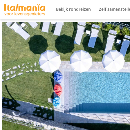
Ga naar content
Bekijk rondreizen
Zelf samenstell