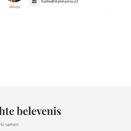
hallo@italmania.nl
Alinda
hte belevenis
ens samen