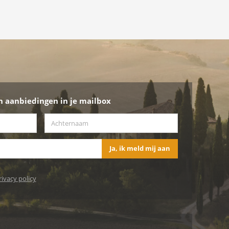
n aanbiedingen in je mailbox
Achternaam
*
Ja, ik meld mij aan
rivacy policy