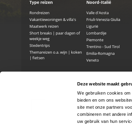
Type reizen
Noord-Italië
Rondreizen
Valle d'Aosta
Vakantiewoningen & villa's
Friuli-Venezia Giulia
Maatwerk reizen
Ligurië
Short breaks | paar dagen of
Lombardije
weekje weg
Piemonte
Stedentrips
Trentino - Sud Tirol
Themareizen o.a. wijn | koken
Emilia-Romagna
| fietsen
Veneto
Deze website maakt gebru
We gebruiken cookies om c
bieden en om ons websitev
site met onze partners vo
combineren met andere inf
uw gebruik van hun servic