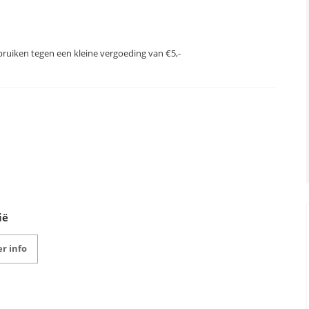
gebruiken tegen een kleine vergoeding van €5,-
ië
r info