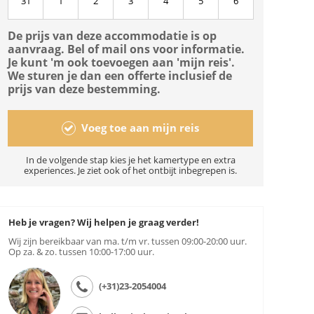
31
1
2
3
4
5
6
De prijs van deze accommodatie is op
aanvraag. Bel of mail ons voor informatie.
Je kunt 'm ook toevoegen aan 'mijn reis'.
We sturen je dan een offerte inclusief de
prijs van deze bestemming.
Voeg toe aan mijn reis
In de volgende stap kies je het kamertype en extra
experiences. Je ziet ook of het ontbijt inbegrepen is.
Heb je vragen? Wij helpen je graag verder!
Wij zijn bereikbaar van ma. t/m vr. tussen 09:00-20:00 uur.
Op za. & zo. tussen 10:00-17:00 uur.
(+31)23-2054004