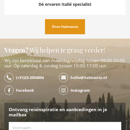
Dé ervaren Italië specialist
Over Italmania
Vragen?
Wij helpen je graag verder!
Wij zijn bereikbaar van maandag/vrijdag tussen 09:00-20:00
uur. Op zaterdag & zondag tussen 10:00-17:00 uur.
(+31)23-2054004
hallo@italmania.nl
Facebook
Instagram
Ontvang reisinspiratie en aanbiedingen in je
mailbox
Voornaam
*