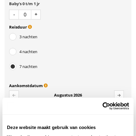
Baby's 0 t/m 1 jr
Aantal
Min 1
Plus 1
-
+
Reisduur
3 nachten
4 nachten
7 nachten
Aankomstdatum
Augustus 2026
ma
di
wo
do
vr
za
zo
27
28
29
30
31
1
2
Deze website maakt gebruik van cookies
9
3
4
5
6
7
8
1.365,-