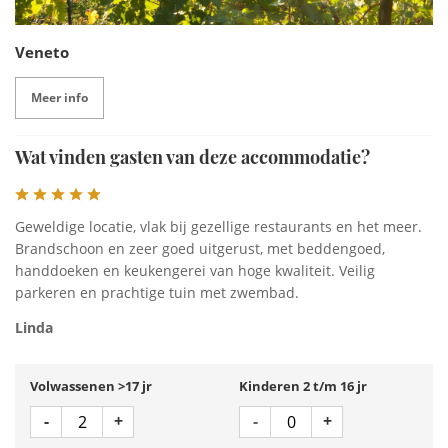
Veneto
Meer info
Wat vinden gasten van deze accommodatie?
Geweldige locatie, vlak bij gezellige restaurants en het meer.
Brandschoon en zeer goed uitgerust, met beddengoed,
handdoeken en keukengerei van hoge kwaliteit. Veilig
parkeren en prachtige tuin met zwembad.
Linda
Volwassenen >17 jr
Kinderen 2 t/m 16 jr
Aantal
Aantal
Min 1
Plus 1
Min 1
Plus 1
-
+
-
+