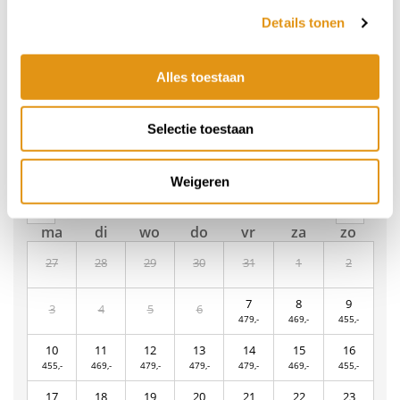
Reisduur
Details tonen
3 nachten
Alles toestaan
4 nachten
7 nachten
Selectie toestaan
Weigeren
Aankomstdatum
Augustus 2026
ma
di
wo
do
vr
za
zo
27
28
29
30
31
1
2
7
8
9
3
4
5
6
479,-
469,-
455,-
10
11
12
13
14
15
16
455,-
469,-
479,-
479,-
479,-
469,-
455,-
17
18
19
20
21
22
23