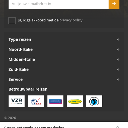
E-mailadres
Ja, ik ga akkoord met de
privacy policy
Type reizen
Noord-Italië
Midden-Italië
Zuid-Italië
Service
Betrouwbaar reizen
© 2026
Algemene voorwaarden
0 geselecteerde accommodaties