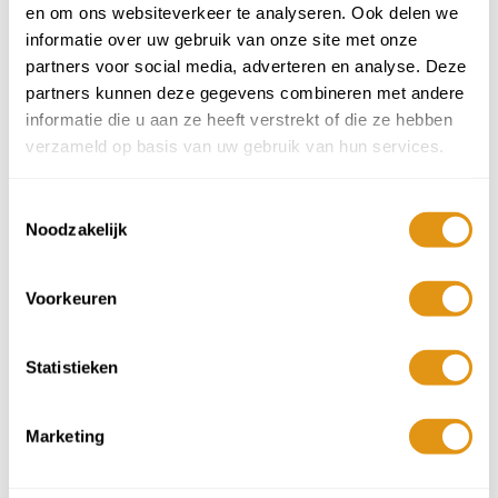
en om ons websiteverkeer te analyseren. Ook delen we
informatie over uw gebruik van onze site met onze
partners voor social media, adverteren en analyse. Deze
partners kunnen deze gegevens combineren met andere
informatie die u aan ze heeft verstrekt of die ze hebben
verzameld op basis van uw gebruik van hun services.
Toestemmingsselectie
Veneto
Noodzakelijk
Meer info
Voorkeuren
Volwassenen >17 jr
Kinderen 2 t/m 16 jr
Statistieken
Aantal
Aantal
Min 1
Plus 1
Min 1
Plus 1
-
+
-
+
Baby's 0 t/m 1 jr
Marketing
Aantal
Min 1
Plus 1
-
+