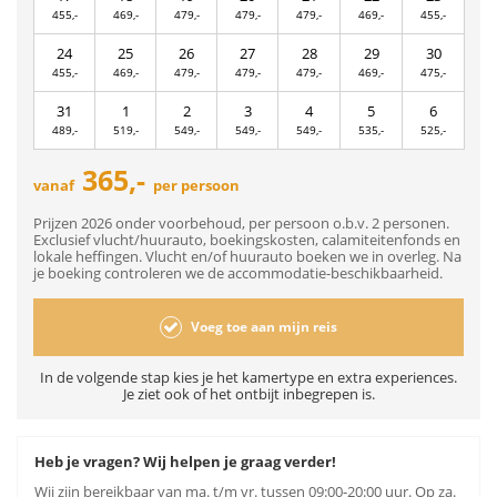
455,-
469,-
479,-
479,-
479,-
469,-
455,-
24
25
26
27
28
29
30
455,-
469,-
479,-
479,-
479,-
469,-
475,-
31
1
2
3
4
5
6
489,-
519,-
549,-
549,-
549,-
535,-
525,-
365,-
vanaf
per persoon
Prijzen 2026 onder voorbehoud, per persoon o.b.v. 2 personen.
Exclusief vlucht/huurauto, boekingskosten, calamiteitenfonds en
lokale heffingen. Vlucht en/of huurauto boeken we in overleg. Na
je boeking controleren we de accommodatie-beschikbaarheid.
Voeg toe aan mijn reis
In de volgende stap kies je het kamertype en extra experiences.
Je ziet ook of het ontbijt inbegrepen is.
Heb je vragen? Wij helpen je graag verder!
Wij zijn bereikbaar van ma. t/m vr. tussen 09:00-20:00 uur. Op za.