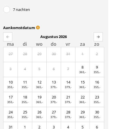
7 nachten
Aankomstdatum
Augustus 2026
ma
di
wo
do
vr
za
zo
27
28
29
30
31
1
2
8
9
3
4
5
6
7
365,-
355,-
10
11
12
13
14
15
16
355,-
355,-
365,-
379,-
379,-
365,-
355,-
17
18
19
20
21
22
23
355,-
355,-
365,-
379,-
379,-
365,-
355,-
24
25
26
27
28
29
30
355,-
355,-
365,-
379,-
379,-
365,-
355,-
31
1
2
3
4
5
6