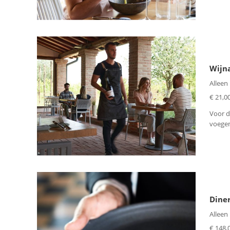
Wijna
Alleen
€ 21,00
Voor d
voegen.
Diner
Alleen
€ 148,