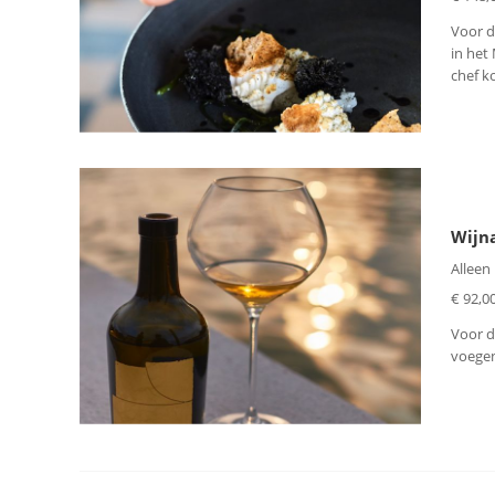
Voor d
in het
chef k
Wijna
Alleen
€ 92,00
Voor d
voegen.