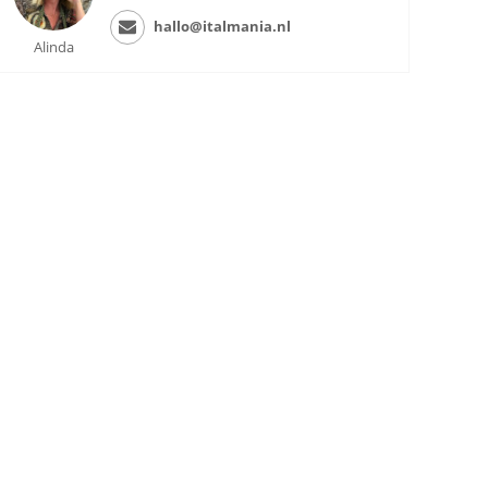
hallo@italmania.nl
Alinda