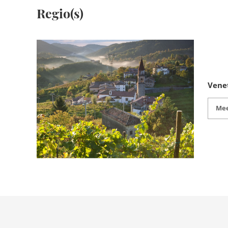
Regio(s)
Vene
Mee