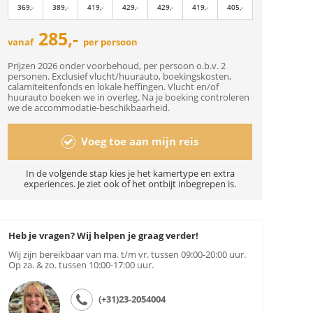
369,-
389,-
419,-
429,-
429,-
419,-
405,-
285,-
vanaf
per persoon
Prijzen 2026 onder voorbehoud, per persoon o.b.v. 2
personen. Exclusief vlucht/huurauto, boekingskosten,
calamiteitenfonds en lokale heffingen. Vlucht en/of
huurauto boeken we in overleg. Na je boeking controleren
we de accommodatie-beschikbaarheid.
Voeg toe aan mijn reis
In de volgende stap kies je het kamertype en extra
experiences. Je ziet ook of het ontbijt inbegrepen is.
Heb je vragen? Wij helpen je graag verder!
Wij zijn bereikbaar van ma. t/m vr. tussen 09:00-20:00 uur.
Op za. & zo. tussen 10:00-17:00 uur.
(+31)23-2054004