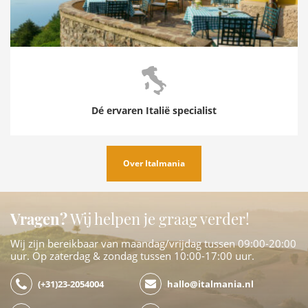
Dé ervaren Italië specialist
Over Italmania
Vragen?
Wij helpen je graag verder!
Wij zijn bereikbaar van maandag/vrijdag tussen 09:00-20:00
uur. Op zaterdag & zondag tussen 10:00-17:00 uur.
(+31)23-2054004
hallo@italmania.nl