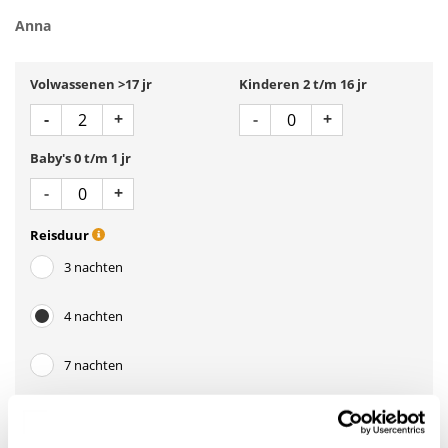
Anna
Volwassenen >17 jr
Kinderen 2 t/m 16 jr
Aantal
Aantal
Min 1
Plus 1
Min 1
Plus 1
-
+
-
+
Baby's 0 t/m 1 jr
Aantal
Min 1
Plus 1
-
+
Reisduur
3 nachten
4 nachten
7 nachten
Aankomstdatum