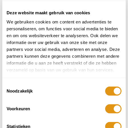
Augustus 2026
ma
di
wo
do
vr
za
zo
Deze website maakt gebruik van cookies
27
28
29
30
31
1
2
We gebruiken cookies om content en advertenties te
personaliseren, om functies voor social media te bieden
7
8
9
en om ons websiteverkeer te analyseren. Ook delen we
3
4
5
6
599,-
599,-
599,-
informatie over uw gebruik van onze site met onze
10
11
12
13
14
15
16
partners voor social media, adverteren en analyse. Deze
599,-
599,-
599,-
599,-
599,-
599,-
599,-
partners kunnen deze gegevens combineren met andere
informatie die u aan ze heeft verstrekt of die ze hebben
17
18
19
20
21
22
23
599,-
599,-
599,-
599,-
599,-
599,-
599,-
verzameld op basis van uw gebruik van hun services.
24
25
26
27
28
29
30
599,-
569,-
539,-
509,-
479,-
479,-
479,-
Toestemmingsselectie
Noodzakelijk
31
1
2
3
4
5
6
479,-
479,-
479,-
479,-
479,-
479,-
479,-
Voorkeuren
439,-
vanaf
per persoon
Prijzen 2026 onder voorbehoud, per persoon o.b.v. 2 personen.
Statistieken
Exclusief vlucht/huurauto, boekingskosten, calamiteitenfonds en