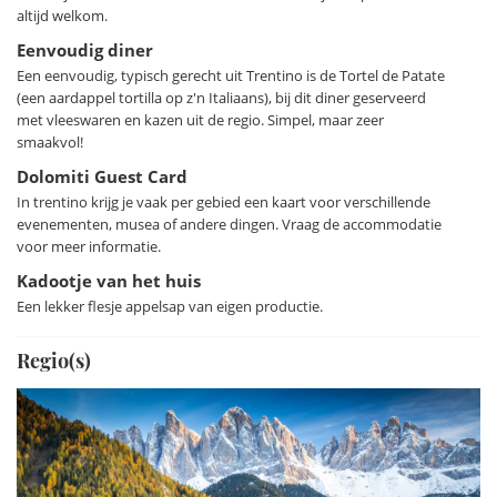
Dolomieten en het meer zijn speeltuinen voor avonturiers!
altijd welkom.
Fietsen, (berg)wandelen en zelfs paragliden staan op het
Eenvoudig diner
menu. Voor relaxte dagen zijn er verleidelijke strandjes en
Een eenvoudig, typisch gerecht uit Trentino is de Tortel de Patate
kun je een fluisterboot of kano huren om op het water te
(een aardappel tortilla op z'n Italiaans), bij dit diner geserveerd
spelen.
met vleeswaren en kazen uit de regio. Simpel, maar zeer
smaakvol!
Ben je in de mood voor een roadtrip? Het Gardameer is
Dolomiti Guest Card
slechts een uurtje rijden, en de rit op zich is al een
In trentino krijg je vaak per gebied een kaart voor verschillende
waanzinnige ervaring, met verbluffende uitzichten om van te
evenementen, musea of andere dingen. Vraag de accommodatie
watertanden!
voor meer informatie.
Kadootje van het huis
Een lekker flesje appelsap van eigen productie.
Regio(s)