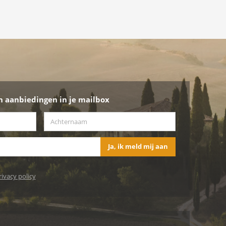
n aanbiedingen in je mailbox
Achternaam
*
Ja, ik meld mij aan
rivacy policy