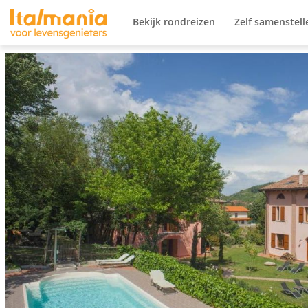
Ga naar content
Bekijk rondreizen
Zelf samenstell