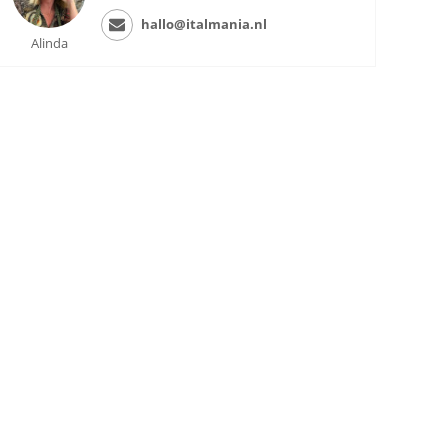
hallo@italmania.nl
Alinda