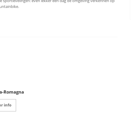
e sportievelingen: even lekker een dag de omgeving verkennen op
ntainbike.
ia-Romagna
r info