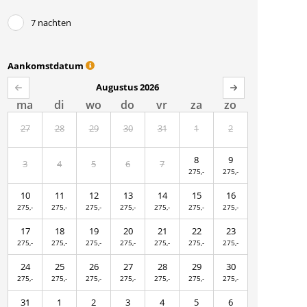
7 nachten
Aankomstdatum
Augustus 2026
ma
di
wo
do
vr
za
zo
27
28
29
30
31
1
2
8
9
3
4
5
6
7
275,-
275,-
10
11
12
13
14
15
16
275,-
275,-
275,-
275,-
275,-
275,-
275,-
17
18
19
20
21
22
23
275,-
275,-
275,-
275,-
275,-
275,-
275,-
24
25
26
27
28
29
30
275,-
275,-
275,-
275,-
275,-
275,-
275,-
31
1
2
3
4
5
6