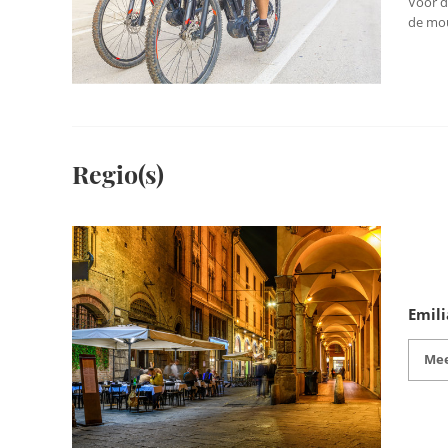
Voor d
de mou
Regio(s)
Emil
Mee