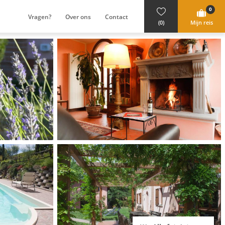
0
Vragen?
Over ons
Contact
(0)
Mijn reis