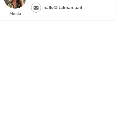
hallo@italmania.nl
Alinda