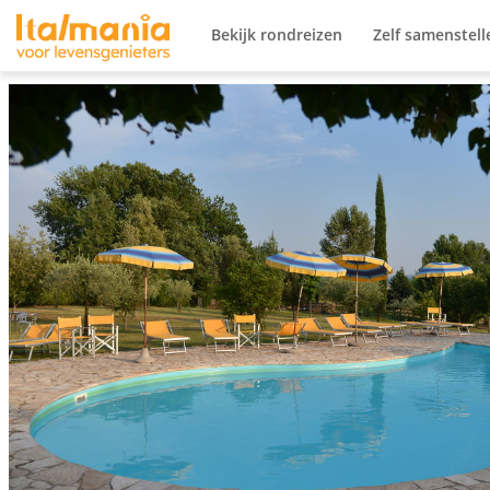
Ga naar content
Bekijk rondreizen
Zelf samenstell