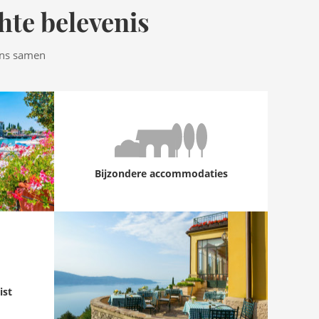
hte belevenis
ens samen
Bijzondere accommodaties
ist