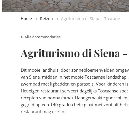
Home
Reizen
Agriturismo di Siena - Toscane
Alle accommodaties
Agriturismo di Siena 
Dit mooie landhuis, door zonnebloemenvelden omgeven,
van Siena, midden in het mooie Toscaanse landschap. 
zwembad met ligbedden en parasols. Voor kinderen is e
Het eigen restaurant serveert dagelijks Toscaanse spec
recepten van nonna (oma). Handgemaakte gnocchi en tag
gegrild op een 140 graden hete plaat met zout uit het 
restaurant mag er zijn.
In de tuin kun je ook zelf aan de slag en gebruik maken