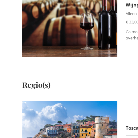
Wijn
Alleen
€ 33,00
Ga mee
overhe
Regio(s)
Tosc