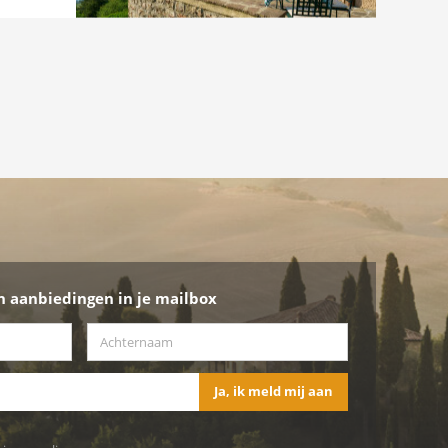
n aanbiedingen in je mailbox
Achternaam
*
Ja, ik meld mij aan