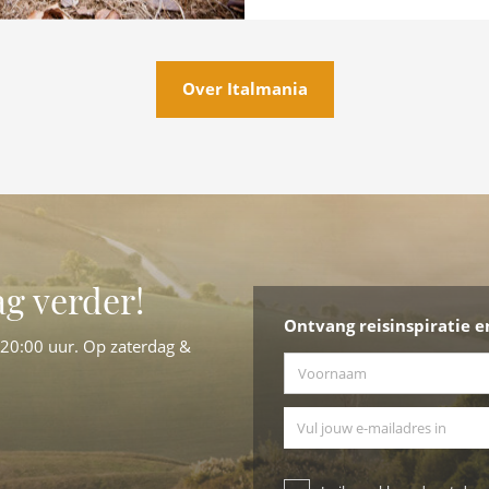
Over Italmania
ag verder!
Ontvang reisinspiratie e
-20:00 uur. Op zaterdag &
Voornaam
*
E-mailadres