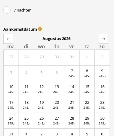
7 nachten
Aankomstdatum
Augustus 2026
ma
di
wo
do
vr
za
zo
27
28
29
30
31
1
2
7
8
9
3
4
5
6
245,-
245,-
245,-
10
11
12
13
14
15
16
245,-
245,-
245,-
245,-
245,-
245,-
245,-
17
18
19
20
21
22
23
245,-
245,-
245,-
245,-
245,-
245,-
245,-
24
25
26
27
28
29
30
245,-
245,-
245,-
245,-
245,-
245,-
245,-
31
1
2
3
4
5
6