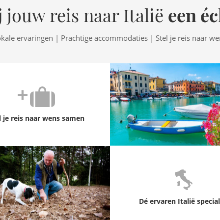
een éc
 jouw reis naar Italië
okale ervaringen | Prachtige accommodaties | Stel je reis naar w
l je reis naar wens samen
Dé ervaren Italië special