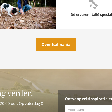
Dé ervaren Italië special
Over Italmania
ag verder!
Ontvang reisinspiratie e
-20:00 uur. Op zaterdag &
Voornaam
*