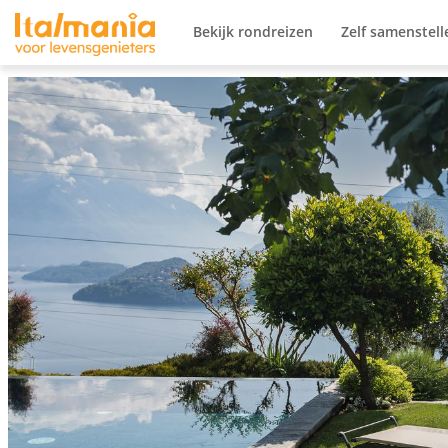
Ga naar content
Bekijk rondreizen
Zelf samenstell