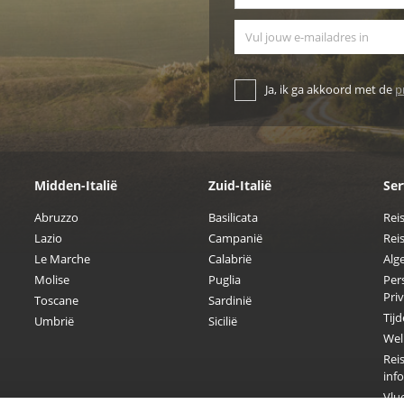
E-mailadres
Ja, ik ga akkoord met de
p
Midden-Italië
Zuid-Italië
Ser
Abruzzo
Basilicata
Rei
Lazio
Campanië
Reis
Le Marche
Calabrië
Alg
Molise
Puglia
Per
Pri
Toscane
Sardinië
Tijd
Umbrië
Sicilië
Welk
Reis
inf
Vluc