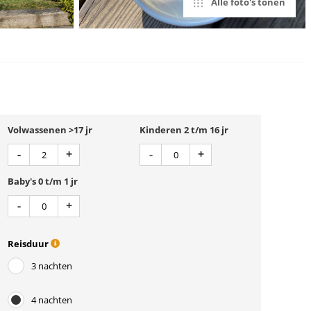
Alle foto's tonen
Volwassenen >17 jr
Kinderen 2 t/m 16 jr
Aantal
Aantal
Min 1
Plus 1
Min 1
Plus 1
-
+
-
+
Baby's 0 t/m 1 jr
Aantal
Min 1
Plus 1
-
+
Reisduur
3 nachten
4 nachten