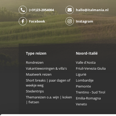
(+31)23-2054004
hallo@italmania.nl
Facebook
Instagram
Type reizen
Noord-Italië
Rondreizen
Valle d'Aosta
Vakantiewoningen & villa's
Friuli-Venezia Giulia
Maatwerk reizen
Ligurië
Short breaks | paar dagen of
Lombardije
weekje weg
Piemonte
Stedentrips
Trentino - Sud Tirol
Themareizen o.a. wijn | koken
Emilia-Romagna
| fietsen
Veneto