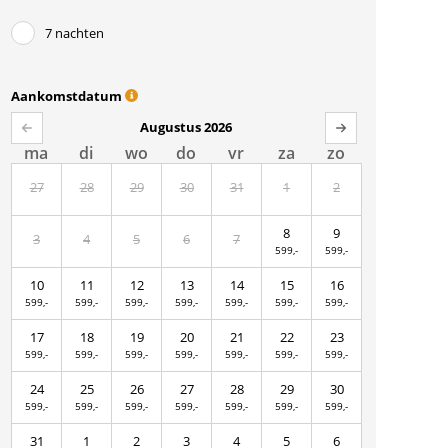
7 nachten
Aankomstdatum
Augustus 2026
ma
di
wo
do
vr
za
zo
27
28
29
30
31
1
2
8
9
3
4
5
6
7
599,-
599,-
10
11
12
13
14
15
16
599,-
599,-
599,-
599,-
599,-
599,-
599,-
17
18
19
20
21
22
23
599,-
599,-
599,-
599,-
599,-
599,-
599,-
24
25
26
27
28
29
30
599,-
599,-
599,-
599,-
599,-
599,-
599,-
31
1
2
3
4
5
6