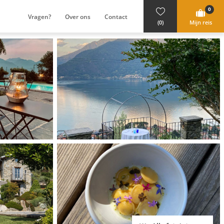
0
Vragen?
Over ons
Contact
(0)
Mijn reis