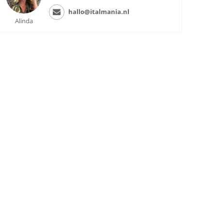
hallo@italmania.nl
Alinda