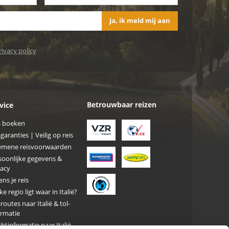
Ja, ik meld mij aan
rivacy policy
Betrouwbaar reizen
vice
s boeken
garanties | Veilig op reis
emene reisvoorwaarden
soonlijke gegevens &
vacy
ens je reis
e regio ligt waar in Italië?
routes naar Italië & tol-
ormatie
htinformatie naar Italië