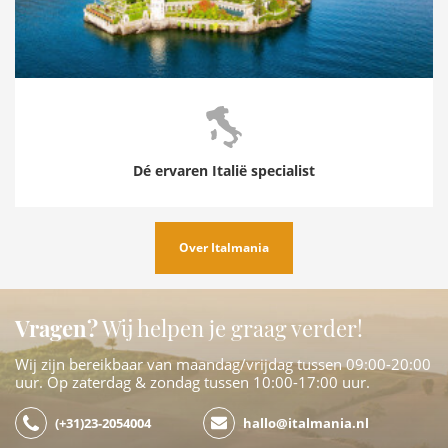
Dé ervaren Italië specialist
Over Italmania
Vragen?
Wij helpen je graag verder!
Wij zijn bereikbaar van maandag/vrijdag tussen 09:00-20:00
uur. Op zaterdag & zondag tussen 10:00-17:00 uur.
(+31)23-2054004
hallo@italmania.nl