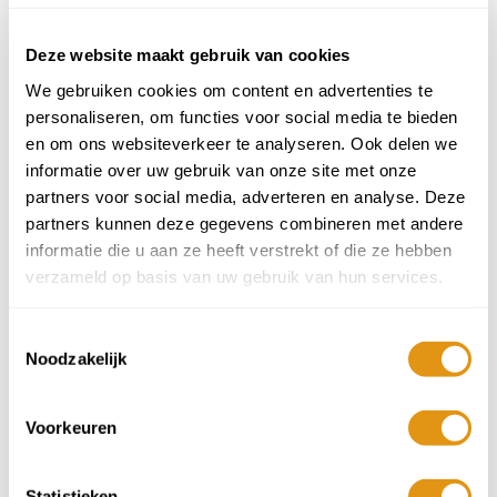
heerlijk en de kamers zijn prachtig!
Maria
Deze website maakt gebruik van cookies
We gebruiken cookies om content en advertenties te
Volwassenen >17 jr
Kinderen 2 t/m 16 jr
personaliseren, om functies voor social media te bieden
Aantal
Aantal
Min 1
Plus 1
Min 1
Plus 1
-
+
-
+
en om ons websiteverkeer te analyseren. Ook delen we
informatie over uw gebruik van onze site met onze
Baby's 0 t/m 1 jr
partners voor social media, adverteren en analyse. Deze
Aantal
partners kunnen deze gegevens combineren met andere
Min 1
Plus 1
-
+
informatie die u aan ze heeft verstrekt of die ze hebben
Reisduur
verzameld op basis van uw gebruik van hun services.
3 nachten
Toestemmingsselectie
Noodzakelijk
4 nachten
7 nachten
Voorkeuren
Aankomstdatum
Statistieken