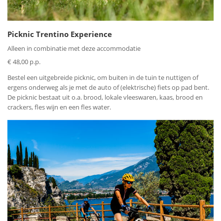
Picknic Trentino Experience
Alleen in combinatie met deze accommodatie
€ 48,00 p.p.
Bestel een uitgebreide picknic, om buiten in de tuin te nuttigen of
ergens onderweg als je met de auto of (elektrische) fiets op pad bent.
De picknic bestaat uit o.a. brood, lokale vleeswaren, kaas, brood en
crackers, fles wijn en een fles water.