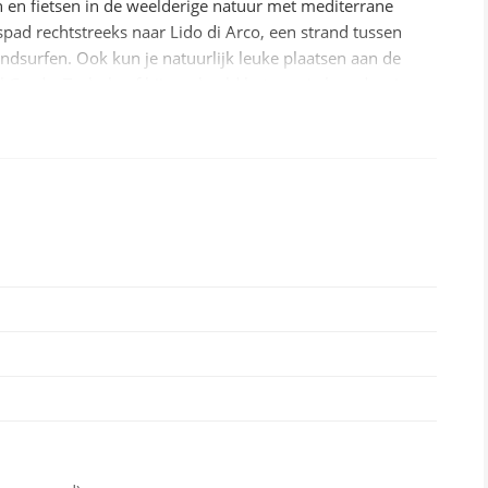
n en fietsen in de weelderige natuur met mediterrane
spad rechtstreeks naar Lido di Arco, een strand tussen
indsurfen. Ook kun je natuurlijk leuke plaatsen aan de
 Garda, Torbole of bijvoorbeeld het mooie bergdorpje