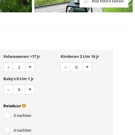
Alle foto's tonen
Volwassenen >17 jr
Kinderen 2 t/m 16 jr
Aantal
Aantal
Min 1
Plus 1
Min 1
Plus 1
-
+
-
+
Baby's 0 t/m 1 jr
Aantal
Min 1
Plus 1
-
+
Reisduur
3 nachten
4 nachten