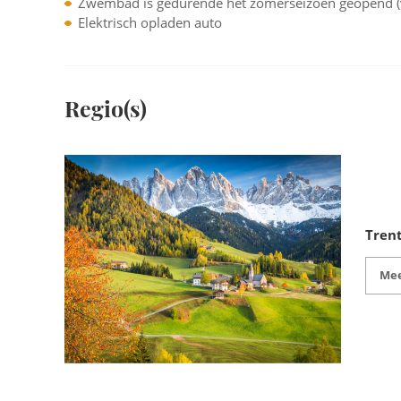
Zwembad is gedurende het zomerseizoen geopend 
Elektrisch opladen auto
Regio(s)
Trent
Mee