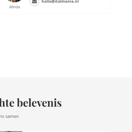
hallo@italmania.nl
Alinda
hte belevenis
ens samen