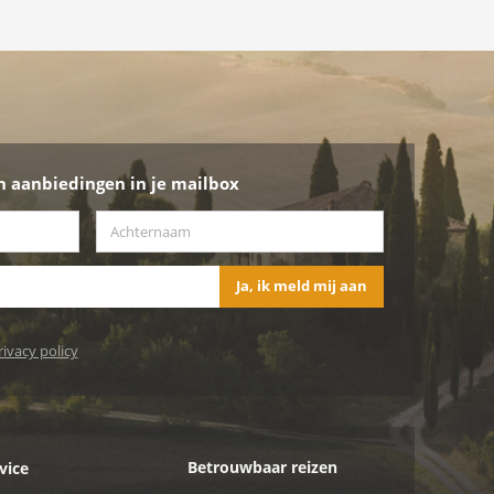
n aanbiedingen in je mailbox
Achternaam
*
Ja, ik meld mij aan
rivacy policy
Betrouwbaar reizen
vice