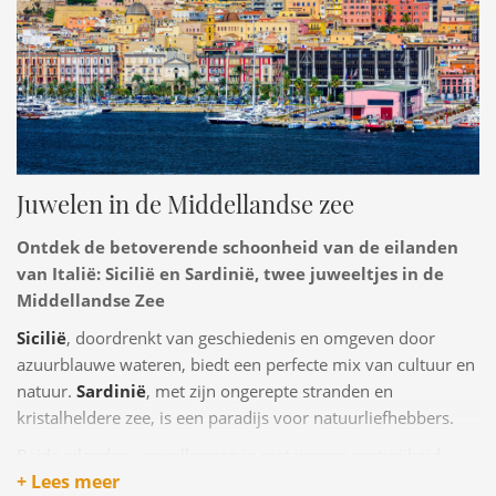
Juwelen in de Middellandse zee
Ontdek de betoverende schoonheid van de eilanden
van Italië: Sicilië en Sardinië, twee juweeltjes in de
Middellandse Zee
Sicilië
, doordrenkt van geschiedenis en omgeven door
azuurblauwe wateren, biedt een perfecte mix van cultuur en
natuur.
Sardinië
, met zijn ongerepte stranden en
kristalheldere zee, is een paradijs voor natuurliefhebbers.
Beide eilanden verwelkomen je met warme gastvrijheid,
+ Lees meer
culinaire hoogstandjes en adembenemende landschappen.