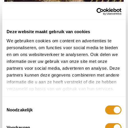
B&B Leonardello - Sicilië
3 nachten vanaf
€345 p.p.
Deze website maakt gebruik van cookies
We gebruiken cookies om content en advertenties te
personaliseren, om functies voor social media te bieden
en om ons websiteverkeer te analyseren. Ook delen we
informatie over uw gebruik van onze site met onze
partners voor social media, adverteren en analyse. Deze
partners kunnen deze gegevens combineren met andere
informatie die u aan ze heeft verstrekt of die ze hebben
verzameld op basis van uw gebruik van hun services.
Toestemmingsselectie
Noodzakelijk
Terre di Agrigento - Sicilië
3 nachten vanaf
€439 p.p.
Voorkeuren