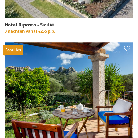
Hotel Riposto - Sicilië
3 nachten vanaf
€255 p.p.
Families