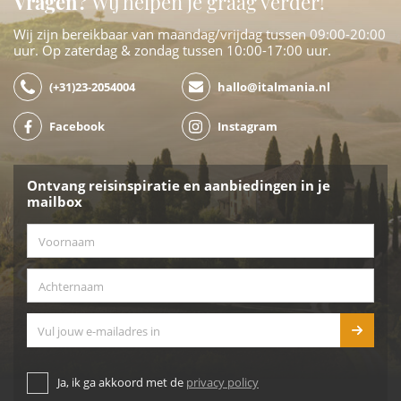
Vragen?
Wij helpen je graag verder!
Wij zijn bereikbaar van maandag/vrijdag tussen 09:00-20:00
uur. Op zaterdag & zondag tussen 10:00-17:00 uur.
(+31)23-2054004
hallo@italmania.nl
Facebook
Instagram
Ontvang reisinspiratie en aanbiedingen in je
mailbox
Voornaam
*
Achternaam
*
E-mailadres
Ja, ik ga akkoord met de
privacy policy