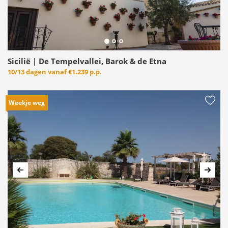
Sicilië | De Tempelvallei, Barok & de Etna
10/13 dagen vanaf
€1.239 p.p.
Weekje weg
Vorige
Volg