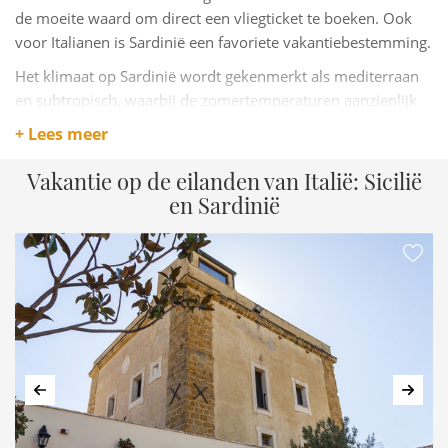
de moeite waard om direct een vliegticket te boeken. Ook
voor Italianen is Sardinië een favoriete vakantiebestemming.
Het klimaat op Sardinië wordt gekenmerkt als mediterraan
en subtropisch, waarbij de zomertemperaturen aanzienlijk
stijgen. Gelukkig brengt de 'maestrale', de wind die over
+ Lees meer
Sardinië waait, een aangename verkoeling.
Vakantie op de eilanden van Italië: Sicilië
en Sardinië
Vorige
Volg