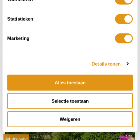
Adults only!
Statistieken
Marketing
Details tonen
Alles toestaan
Selectie toestaan
Masseria Noto - Sicilië
Weigeren
3 nachten vanaf
€309 p.p.
Adults only!