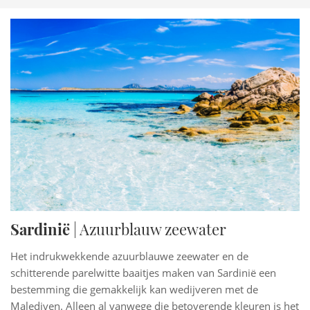
Laat je betoveren door de unieke charme van Sicilië en
Sardinië, waar de zon altijd schijnt en avontuur wacht om
ontdekt te worden.
- Lees minder
Sardinië
| Azuurblauw zeewater
Het indrukwekkende azuurblauwe zeewater en de
schitterende parelwitte baaitjes maken van Sardinië een
bestemming die gemakkelijk kan wedijveren met de
Malediven. Alleen al vanwege die betoverende kleuren is het