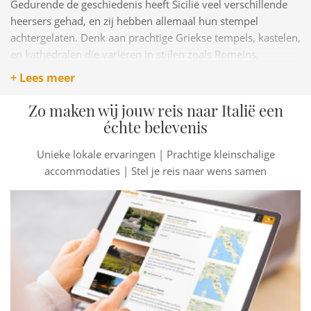
Gedurende de geschiedenis heeft Sicilië veel verschillende
heersers gehad, en zij hebben allemaal hun stempel
achtergelaten. Denk aan prachtige Griekse tempels, kastelen,
en kathedralen die variëren in stijlen zoals Romeins,
Byzantijns en Arabisch. Je vindt ook oosterse tuinen en
+ Lees meer
kerken die een Spaanse invloed hebben.
Zo maken wij jouw reis naar Italië een
Deze mix van culturen zie je ook terug in het eten van het
échte belevenis
eiland. Een bekend gerecht uit de Siciliaanse keuken is
bijvoorbeeld de Cannoli. Het is een gebakje, gevuld met
Unieke lokale ervaringen | Prachtige kleinschalige
ricotta, dat opgerold en gebakken is. Je kunt het als
accommodaties | Stel je reis naar wens samen
tussendoortje of als dessert genieten.