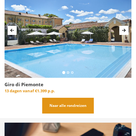
Vorige
Volg
Giro di Piemonte
13 dagen vanaf
€1.399 p.p.
Naar alle rondreizen