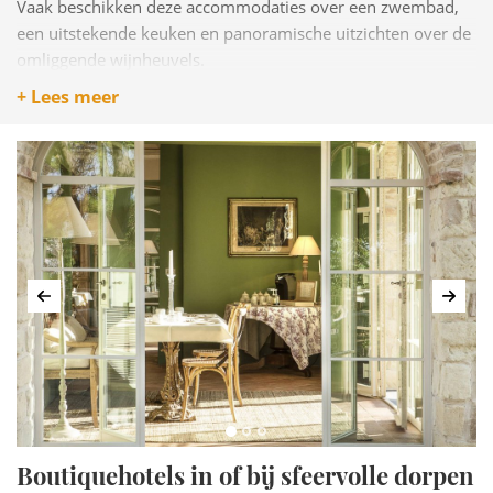
Vaak beschikken deze accommodaties over een zwembad,
een uitstekende keuken en panoramische uitzichten over de
omliggende wijnheuvels.
+ Lees meer
Een verblijf op zo'n locatie voegt echt iets extra's toe
aan een reis door Piemonte.
Vorige
Volg
Boutiquehotels in of bij sfeervolle dorpen