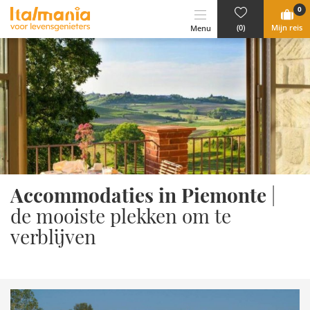
Ga naar content
0
(0)
Mijn reis
Menu
Accommodaties in Piemonte
|
de mooiste plekken om te
verblijven