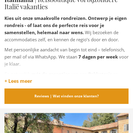
Italië vakanties
Kies uit onze smaakvolle rondreizen. Ontwerp je eigen
rondreis - of laat ons de perfecte reis voor je
samenstellen, helemaal naar wens.
Wij bezoeken de
accommodaties zelf, en kennen de regio’s door en door.
Met persoonlijke aandacht van begin tot eind – telefonisch,
per mail of via WhatsApp. We staan
7 dagen per week
voor
je klaar.
En natuurlijk
mét de garanties
van een
Pakketreis
en
+ Lees meer
het
Calamiteitenfonds
.
Reviews | Wat vinden onze klanten?