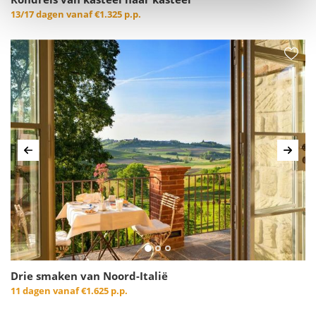
Rondreis van kasteel naar kasteel
13/17 dagen vanaf
€1.325 p.p.
Vorige
Volg
Drie smaken van Noord-Italië
11 dagen vanaf
€1.625 p.p.