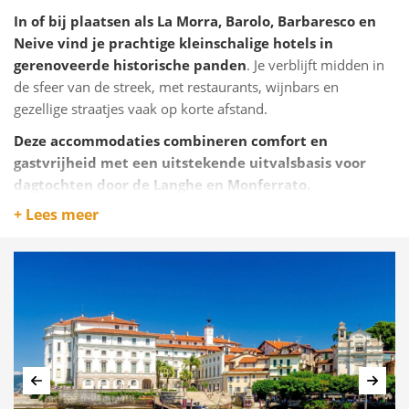
In of bij plaatsen als La Morra, Barolo, Barbaresco en
Neive vind je prachtige kleinschalige hotels in
gerenoveerde historische panden
. Je verblijft midden in
de sfeer van de streek, met restaurants, wijnbars en
gezellige straatjes vaak op korte afstand.
Deze accommodaties combineren comfort en
gastvrijheid met een uitstekende uitvalsbasis voor
dagtochten door de Langhe en Monferrato.
+ Lees meer
Vorige
Volg