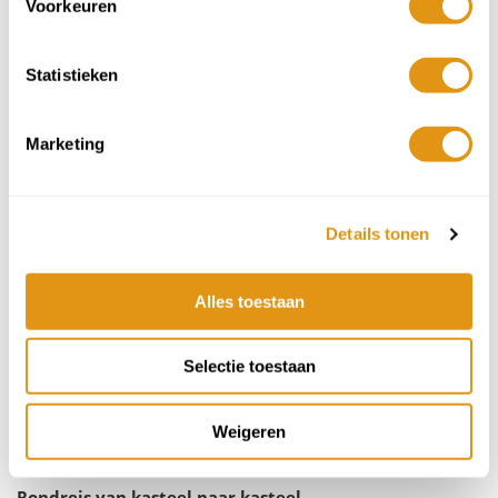
Voorkeuren
Italiaanse wijnkastelen
Statistieken
10/13 dagen vanaf
€1.075 p.p.
Marketing
Bijzonder overnachten
Details tonen
Alles toestaan
Vorige
Volg
Selectie toestaan
Weigeren