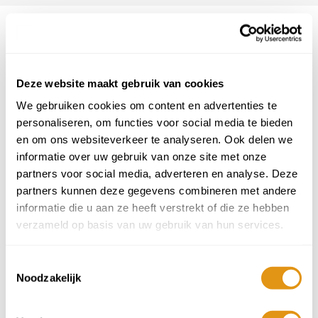
De mooiste rondreizen
| Ontdek Piemonte
Alle rondreizen zijn naar wens aan te passen. Of je nu
langer of korter wilt verblijven, de volgorde wilt
Deze website maakt gebruik van cookies
wijzigen of een accommodatie zou willen wisselen voor
een andere.
We gebruiken cookies om content en advertenties te
personaliseren, om functies voor social media te bieden
Wijnreis
en om ons websiteverkeer te analyseren. Ook delen we
informatie over uw gebruik van onze site met onze
partners voor social media, adverteren en analyse. Deze
partners kunnen deze gegevens combineren met andere
informatie die u aan ze heeft verstrekt of die ze hebben
verzameld op basis van uw gebruik van hun services.
Vorige
Volg
Toestemmingsselectie
Noodzakelijk