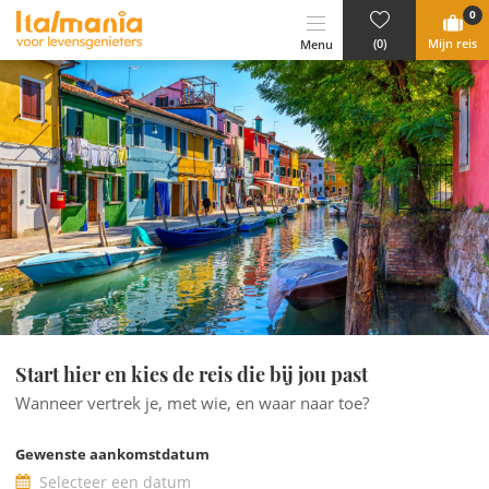
Ga naar content
0
(0)
Mijn reis
Menu
Start hier en kies de reis die bij jou past
Wanneer vertrek je, met wie, en waar naar toe?
Gewenste aankomstdatum
Selecteer een datum