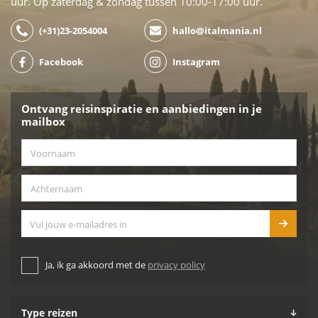
uur. Op zaterdag & zondag tussen 10:00-17:00 uur.
(+31)23-2054004
hallo@italmania.nl
Facebook
Instagram
Ontvang reisinspiratie en aanbiedingen in je
mailbox
Voornaam
*
Achternaam
*
E-mailadres
Ja, ik ga akkoord met de
privacy policy
Type reizen