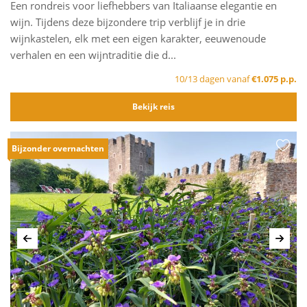
Een rondreis voor liefhebbers van Italiaanse elegantie en
wijn. Tijdens deze bijzondere trip verblijf je in drie
wijnkastelen, elk met een eigen karakter, eeuwenoude
verhalen en een wijntraditie die d...
10/13 dagen vanaf
€1.075 p.p.
Bekijk reis
Bijzonder overnachten
Vorige
Volg