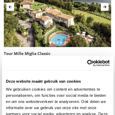
Vorige
Volg
Tour Mille Miglia Classic
Rijd de route van de beroemde race uit 1927 zelf
Deze rondreis volgt het parcours van de beroemde 1000
Miglia in 5 etappes Het is een heerlijke manier om Italië te
ontdekken. Traditioneel wordt de race in juni verreden.
Deze website maakt gebruik van cookies
Maar het kan natuurlijk het h...
We gebruiken cookies om content en advertenties te
16 dagen vanaf
€1.865 p.p.
personaliseren, om functies voor social media te bieden
en om ons websiteverkeer te analyseren. Ook delen we
Bekijk reis
informatie over uw gebruik van onze site met onze
partners voor social media, adverteren en analyse. Deze