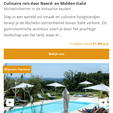
Culinaire reis door Noord- en Midden-Italië
Michelinsterren in de Italiaanse keuken
Stap in een wereld vol smaak en culinaire hoogstandjes
terwijl je de Michelin-sterrenhemel boven Italië verkent. Dit
gastronomische avontuur voert je door het prachtige
landschap van het land, waar el...
13 dagen vanaf
€1.385 p.p.
Bekijk reis
Wijnreis Toscane
Vorige
Volg