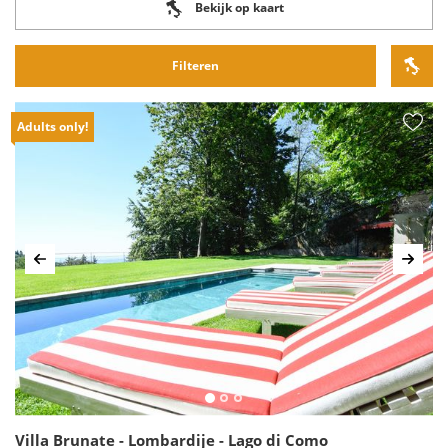
Bekijk op kaart
Filteren
Adults only!
Vorige
Volg
Villa Brunate - Lombardije - Lago di Como