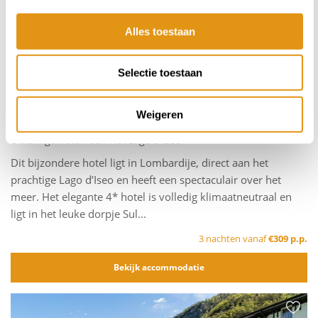
Vorige
Volg
Alles toestaan
Selectie toestaan
Weigeren
Hotel Sulzano - Lombardije - Lago d'Iseo
Ultiem genieten aan het Lago d'Iseo
Dit bijzondere hotel ligt in Lombardije, direct aan het
prachtige Lago d’Iseo en heeft een spectaculair over het
meer. Het elegante 4* hotel is volledig klimaatneutraal en
ligt in het leuke dorpje Sul...
3 nachten vanaf
€309 p.p.
Bekijk accommodatie