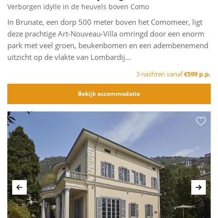
Verborgen idylle in de heuvels boven Como
In Brunate, een dorp 500 meter boven het Comomeer, ligt
deze prachtige Art-Nouveau-Villa omringd door een enorm
park met veel groen, beukenbomen en een adembenemend
uitzicht op de vlakte van Lombardij...
3 nachten vanaf
€599 p.p.
Bekijk accommodatie
Vorige
Volg