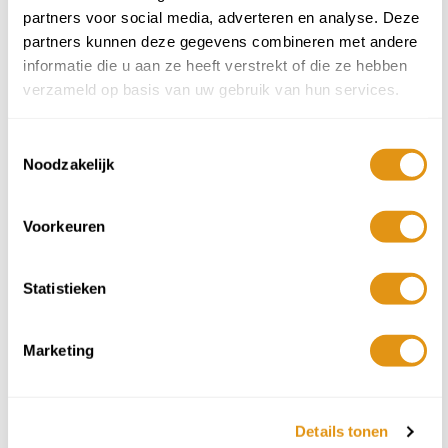
partners voor social media, adverteren en analyse. Deze
partners kunnen deze gegevens combineren met andere
Relais d'Iseo - Lombardije - Lago d'Iseo
informatie die u aan ze heeft verstrekt of die ze hebben
Prachtige plek aan het Lago d'Iseo
verzameld op basis van uw gebruik van hun services.
Dit prachtige relais ligt in het hart van de streek Franciacorta,
beroemd om haar heerlijke moesserende wijn, het beste
Toestemmingsselectie
Italiaanse alternatief op Champagne. Het relais is een soort
Noodzakelijk
kleine borgo, met m...
3 nachten vanaf
€345 p.p.
Voorkeuren
Bekijk accommodatie
Statistieken
Marketing
Details tonen