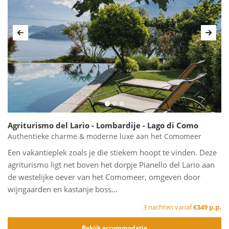
Vorige
Volg
Agriturismo del Lario - Lombardije - Lago di Como
Authentieke charme & moderne luxe aan het Comomeer
Een vakantieplek zoals je die stiekem hoopt te vinden. Deze
agriturismo ligt net boven het dorpje Pianello del Lario aan
de westelijke oever van het Comomeer, omgeven door
wijngaarden en kastanje boss...
3 nachten vanaf
€349 p.p.
Bekijk accommodatie