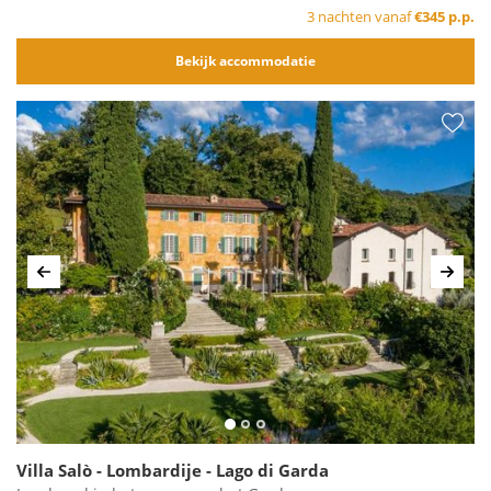
3 nachten vanaf
€345 p.p.
Bekijk accommodatie
Vorige
Volg
Villa Salò - Lombardije - Lago di Garda