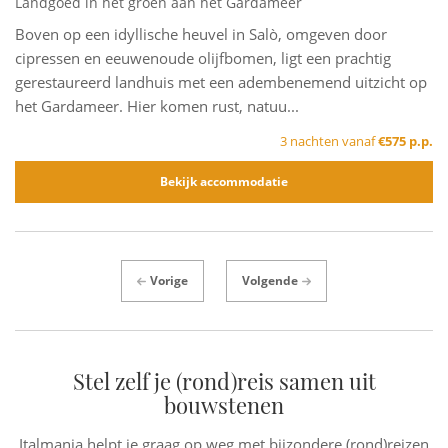
Landgoed in het groen aan het Gardameer
Boven op een idyllische heuvel in Salò, omgeven door
cipressen en eeuwenoude olijfbomen, ligt een prachtig
gerestaureerd landhuis met een adembenemend uitzicht op
het Gardameer. Hier komen rust, natuu...
3 nachten vanaf
€575 p.p.
Bekijk accommodatie
Vorige
Volgende
Stel zelf je (rond)reis samen uit
bouwstenen
Italmania helpt je graag op weg met bijzondere (rond)reizen