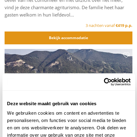
oever van het Comomeer en met uitzicht over het meer,
vind je deze charmante agriturismo. De familie heet haar
gasten welkom in hun liefdevol...
3 nachten vanaf
€419 p.p.
Bekijk accommodatie
Vorige
Volg
Deze website maakt gebruik van cookies
We gebruiken cookies om content en advertenties te
personaliseren, om functies voor social media te bieden
en om ons websiteverkeer te analyseren. Ook delen we
informatie over uw gebruik van onze site met onze