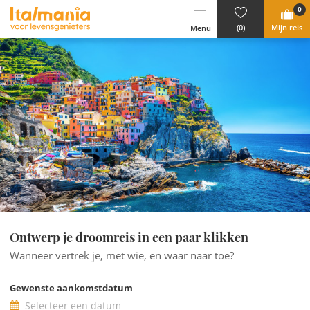
Ga naar content
0
(0)
Mijn reis
Menu
Ontwerp je droomreis in een paar klikken
Wanneer vertrek je, met wie, en waar naar toe?
Gewenste aankomstdatum
Selecteer een datum