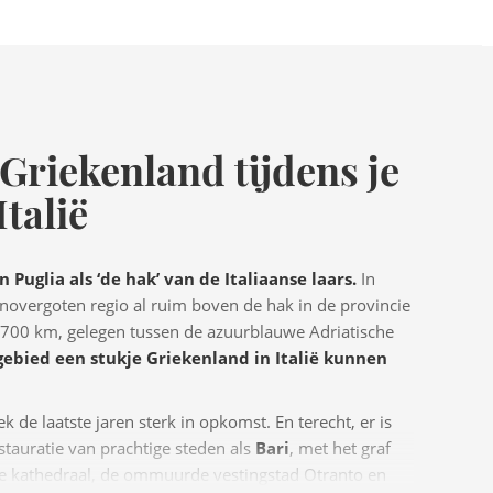
 Griekenland tijdens je
Italië
uglia als ‘de hak’ van de Italiaanse laars.
In
onovergoten regio al ruim boven de hak in de provincie
n 700 km, gelegen tussen de azuurblauwe Adriatische
 gebied een stukje Griekenland in Italië kunnen
eek de laatste jaren sterk in opkomst. En terecht, er is
stauratie van prachtige steden als
Bari
, met het graf
n de kathedraal, de ommuurde vestingstad Otranto en