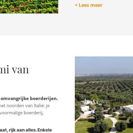
misschien wel de mooiste ba
+ Lees meer
Bezoek de beroemde trull
achthoekige kasteel, Castel 
3000 jaar oude olijfbome
begrijpt, je komt tijd te kort 
En vergeet vooral ook niet 
Gargano of in het diepste zu
'il mare pìu bello', de moois
stranden doen hier niet ond
smi van
Hoewel 2000 km wellicht w
Puglia eenvoudig te berei
zuidelijker gelegen Brindi
k omvangrijke boerderijen.
het noorden van Italië: je
 voormalige boerderij,
t, rijk aan alles. Enkele