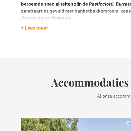
beroemde specialiteiten zijn de
Pasticciotti
,
Burrat
zandtaartjes gevuld met banketbakkersroom, kaa
di latte
,
en oortjespasta.
+ Lees meer
Accommodaties i
Al onze accommod