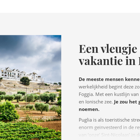
Een vleugje
vakantie in 
De meeste mensen kennen P
werkelijkheid begint deze z
Foggia. Met een kustlijn va
en Ionische zee.
Je zou het
noemen.
Puglia is als toeristische str
enorm geïnvesteerd in de re
van ‘onze’ Sint-Nicolaas’ i