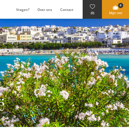
0
Vragen?
Over ons
Contact
(0)
Mijn reis
ë