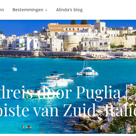
en
Bestemmingen
Alinda's blog
reis door Puglia |
ste van Zuid-Itali