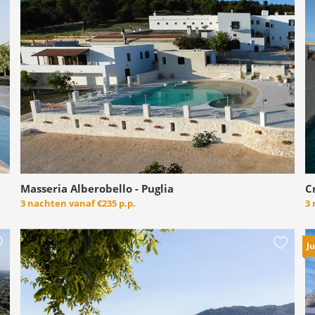
Masseria Alberobello - Puglia
C
3 nachten vanaf
€235 p.p.
3
Ju