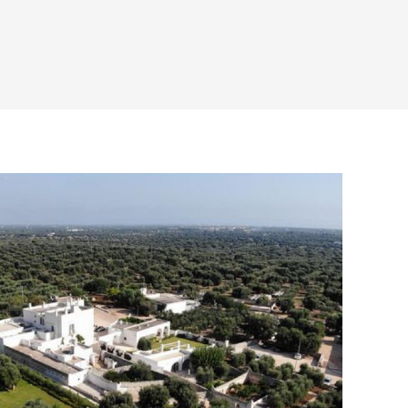
rokstad ter wereld,
Lecce
.
i van Alberobello
. Het in 1240 gebouwde, volmaakte
del Monte in Andria. De enorme '
ulivi secolari
',
de
n
net buiten het pittoreske vissersplaatsje Monopoli. Je
in Puglia.
de
prachtige stranden
, zoals Baia di Vignanotica bij
iden bij Salento, waar de bewoners vooral trots zijn op
te zee. Kristalhelder water in alle tinten blauw. De
er voor die van de Malediven.
at ver is voor een roadtrip vanuit Nederland, is
ken met directe vluchten op Bari of het
si
.